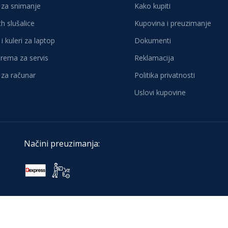
za snimanje
Kako kupiti
h slušalice
Kupovina i preuzimanje
i kuleri za laptop
Dokumenti
oprema za servis
Reklamacija
za računar
Politika privatnosti
Uslovi kupovine
Načini preuzimanja: