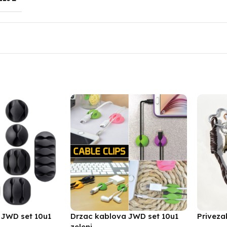
 JWD set 10u1
Drzac kablova JWD set 10u1
Priveza
zeleni