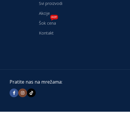
Svi proizvodi
Akcije
HOT
Šok cena
Kontakt
Pratite nas na mrežama: