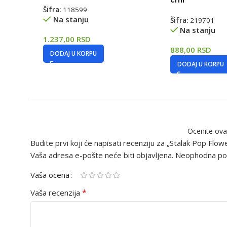
Šifra:
118599
Na stanju
Šifra:
219701
Na stanju
1.237,00
RSD
888,00
RSD
DODAJ U KORPU
DODAJ U KORPU
Ocenite ova
Budite prvi koji će napisati recenziju za „Stalak Pop Flowe
Vaša adresa e-pošte neće biti objavljena.
Neophodna pol
Vaša ocena
*
Vaša recenzija