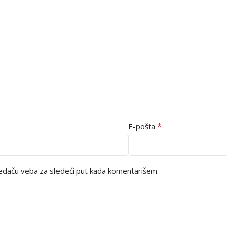
*
E-pošta
edaču veba za sledeći put kada komentarišem.