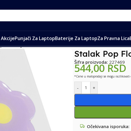
Akcije
Punjači Za Laptop
Baterije Za Laptop
Za Pravna Lica
p Flower ljubicasti
Stalak Pop Flo
Šifra proizvoda:
227469
544,00
RSD
*Cene u maloprodaji se mogu razlikovati
-
+
Očekivana isporuka: