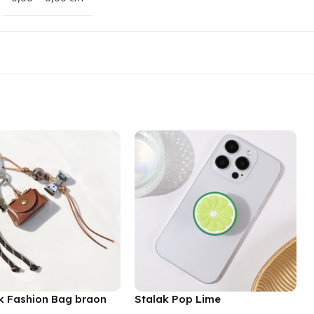
k Fashion Bag braon
Stalak Pop Lime