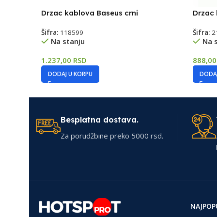
Drzac kablova Baseus crni
Drzac 
Šifra:
118599
Šifra:
2
Na stanju
Na 
1.237,00
RSD
888,0
DODAJ U KORPU
DODAJ
Besplatna dostava.
Za porudžbine preko 5000 rsd.
NAJPOP