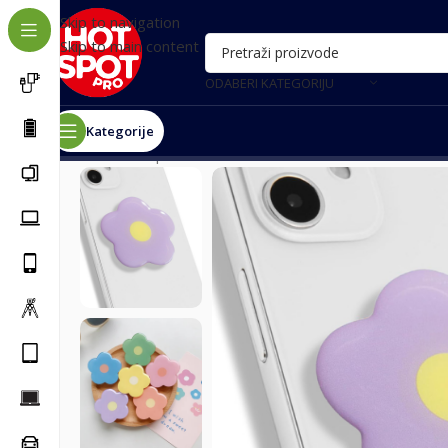
Skip to navigation
Skip to main content
ODABERI KATEGORIJU
Kategorije
Почетна
/
Oprema za telefone
/
Razni dodaci
/
Stalak Po