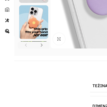
Klikni za uvećanje
TEŽIN
DIMEN