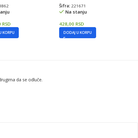
3862
Šifra:
221671
anju
Na stanju
0
RSD
428,00
RSD
U KORPU
DODAJ U KORPU
drugima da se odluče.