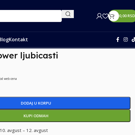
0,00
RSD
Blog
Kontakt
wer ljubicasti
 od web cena
DODAJ U KORPU
KUPI ODMAH
10. avgust – 12. avgust