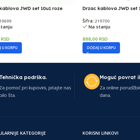
kablova JWD set 10u1 roze
Drzac kablova JWD set 1
19699
Šifra:
219700
stanju
Na stanju
0
RSD
888,00
RSD
 U KORPU
DODAJ U KORPU
Tehnička podrška.
Moguć povrat i
Za pomoć pri kupovini, pitajte nas
Za online porudžbi
bilo šta.
dana.
ULARNIJE KATEGORIJE
KORISNI LINKOVI