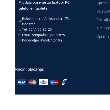
Prodaja opreme za laptop, PC,
Oprema 
telefone i tablete
Bluetoot
Bulevar kralja Aleksandra 173,
Postolja 
Beograd
Alati i 
Tel: 064/460-86-25
Email: shop@hotspotpro.rs
Oprema 
Ponedeljak-Petak 12-19h
Načini plaćanja: