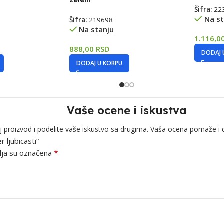
Šifra:
22
Na st
Šifra:
219698
Na stanju
1.116,0
888,00
RSD
DODAJ 
DODAJ U KORPU
Vaše ocene i iskustva
j proizvod i podelite vaše iskustvo sa drugima. Vaša ocena pomaže i 
r ljubicasti“
*
ja su označena