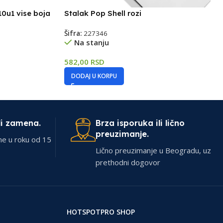
0u1 vise boja
Stalak Pop Shell rozi
Šifra:
227346
Na stanju
582,00
RSD
DODAJ U KORPU
li zamena.
Brza isporuka ili lično
preuzimanje.
ne u roku od 15
Lično preuzimanje u Beogradu, uz
prethodni dogovor
HOTSPOTPRO SHOP