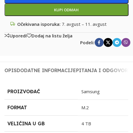
KUPI ODMAH
Očekivana isporuka:
7. avgust – 11. avgust
Uporedi
Dodaj na listu želja
Podeli:
OPIS
DODATNE INFORMACIJE
PITANJA I ODGOVORI
PROIZVOĐAČ
Samsung
FORMAT
M.2
VELIČINA U GB
4 TB