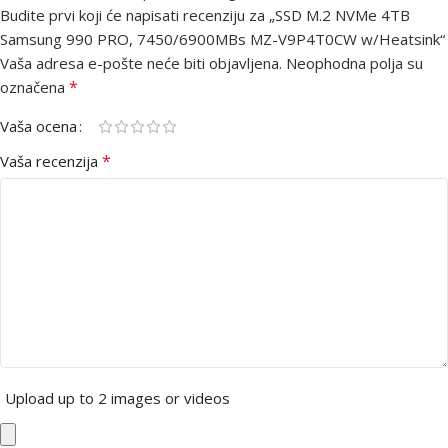
Budite prvi koji će napisati recenziju za „SSD M.2 NVMe 4TB
Samsung 990 PRO, 7450/6900MBs MZ-V9P4T0CW w/Heatsink“
Vaša adresa e-pošte neće biti objavljena.
Neophodna polja su
*
označena
Vaša ocena
*
Vaša recenzija
Upload up to 2 images or videos