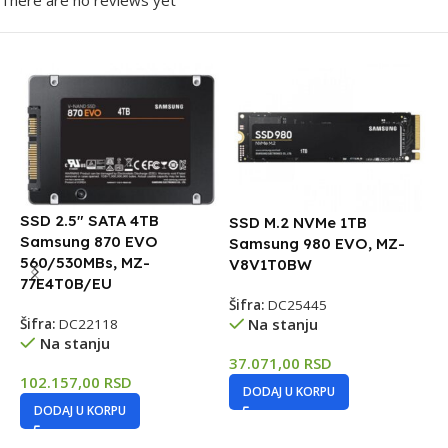
There are no reviews yet
SSD 2.5″ SATA 4TB
SSD M.2 NVMe 1TB
Samsung 870 EVO
Samsung 980 EVO, MZ-
560/530MBs, MZ-
V8V1T0BW
S
77E4T0B/EU
S
Šifra:
DC25445
7
Na stanju
Šifra:
DC22118
Na stanju
37.071,00
RSD
Š
102.157,00
RSD
DODAJ U KORPU
DODAJ U KORPU
4