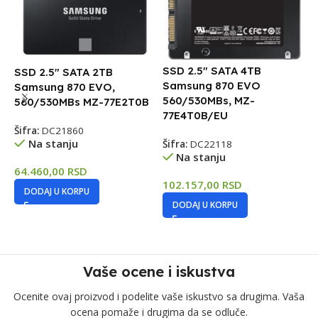
SSD 2.5″ SATA 4TB
SSD 2.5″ SATA 2TB
S
Samsung 870 EVO
Samsung 870 EVO,
S
560/530MBs, MZ-
560/530MBs MZ-77E2T0B
77E4T0B/EU
Šifra:
DC21860
Š
Na stanju
Šifra:
DC22118
Na stanju
64.460,00
RSD
3
102.157,00
RSD
DODAJ U KORPU
DODAJ U KORPU
Vaše ocene i iskustva
Ocenite ovaj proizvod i podelite vaše iskustvo sa drugima. Vaša
ocena pomaže i drugima da se odluče.