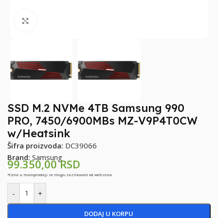
Klikni za uvećanje
SSD M.2 NVMe 4TB Samsung 990
PRO, 7450/6900MBs MZ-V9P4T0CW
w/Heatsink
Šifra proizvoda:
DC39066
Brand:
Samsung
99.350,00
RSD
*Cene u maloprodaji se mogu razlikovati od web cena
-
+
DODAJ U KORPU