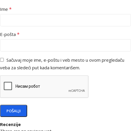
*
Ime
*
E-pošta
Sačuvaj moje ime, e-poštu i veb mesto u ovom pregledaču
veba za sledeći put kada komentarišem.
Recenzije