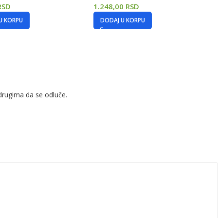
RSD
1.248,00
RSD
U KORPU
DODAJ U KORPU
drugima da se odluče.