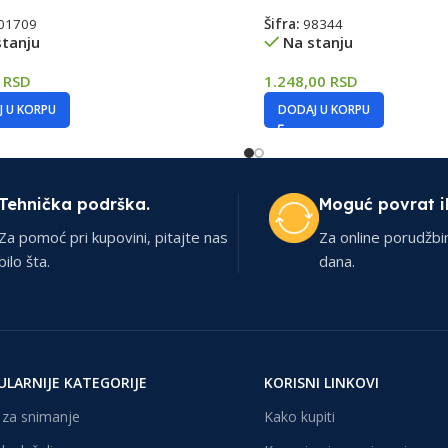
01709
Šifra:
98344
stanju
Na stanju
0
RSD
1.248,00
RSD
 U KORPU
DODAJ U KORPU
Tehnička podrška.
Moguć povrat i
Za pomoć pri kupovini, pitajte nas
Za online porudžbi
bilo šta.
dana.
ULARNIJE KATEGORIJE
KORISNI LINKOVI
za snimanje
Kako kupiti