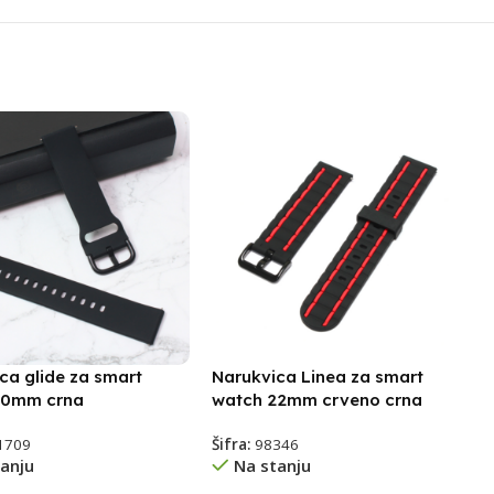
ca glide za smart
Narukvica Linea za smart
20mm crna
watch 22mm crveno crna
1709
Šifra:
98346
anju
Na stanju