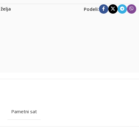
 želja
Podeli:
Pametni sat