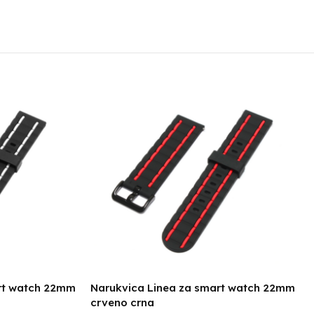
rt watch 22mm
Narukvica Linea za smart watch 22mm
crveno crna