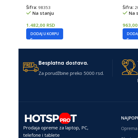
Šifra:
98353
Šifra:
2
Na stanju
Na 
1.482,00
RSD
963,0
DODAJ U KORPU
DODAJ
Besplatna dostava.
Za porudžbine preko 5000 rsd.
NAJPOP
Prodaja opreme za laptop, PC,
Oprema 
telefone i tablete