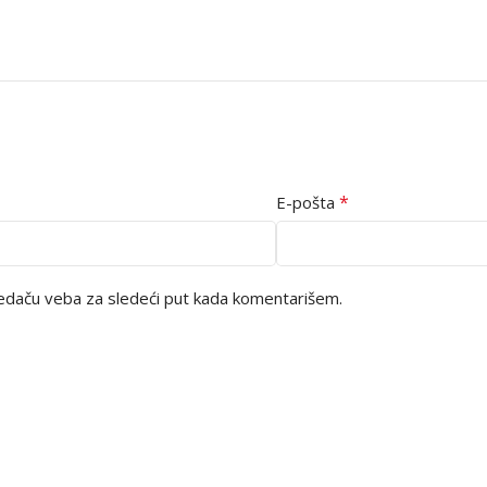
*
E-pošta
edaču veba za sledeći put kada komentarišem.