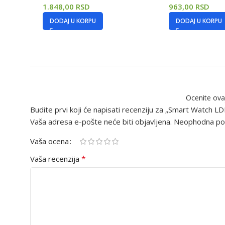
1.848,00
RSD
963,00
RSD
DODAJ U KORPU
DODAJ U KORPU
Ocenite ova
Budite prvi koji će napisati recenziju za „Smart Watch 
Vaša adresa e-pošte neće biti objavljena.
Neophodna pol
Vaša ocena
*
Vaša recenzija