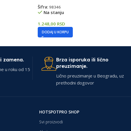
Šifra:
98346
Na stanju
1.248,00
RSD
DODAJ U KORPU
li zamena.
Brza isporuka ili lično
preuzimanje.
ne u roku od 15
Lično preuzimanje u Beogradu, uz
prethodni dogovor
HOTSPOTPRO SHOP
Svi proizvodi