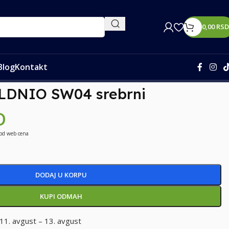
0,00
RSD
Blog
Kontakt
LDNIO SW04 srebrni
D
 od web cena
DODAJ U KORPU
KUPI ODMAH
11. avgust – 13. avgust