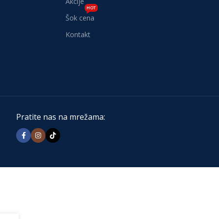
Akcije
HOT
Šok cena
Kontakt
Pratite nas na mrežama: