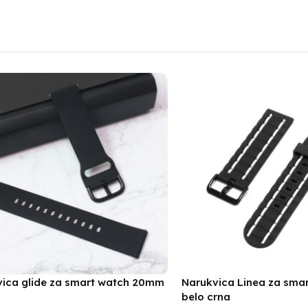
vica glide za smart watch 20mm
Narukvica Linea za sma
belo crna