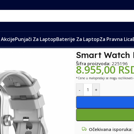
Akcije
Punjači Za Laptop
Baterije Za Laptop
Za Pravna Lica
 LDNIO SW04 srebrni
Smart Watch 
Šifra proizvoda:
225196
8.955,00
RS
*Cene u maloprodaji se mogu razlikovati
-
+
Očekivana isporuka: