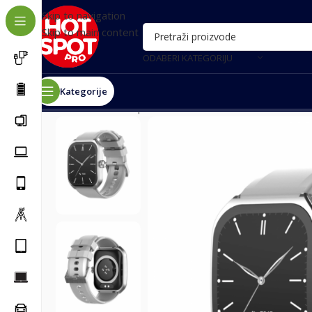
Skip to navigation
Skip to main content
ODABERI KATEGORIJU
Kategorije
Почетна
/
Smart oprema
/
Pametni satovi
/
Smart Watch