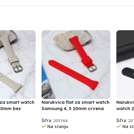
 za smart watch
Narukvica flat za smart watch
Narukvi
 20mm bez
Samsung 4, 5 20mm crvena
watch 
Šifra:
205164
Šifra:
20
Na stanju
Na st