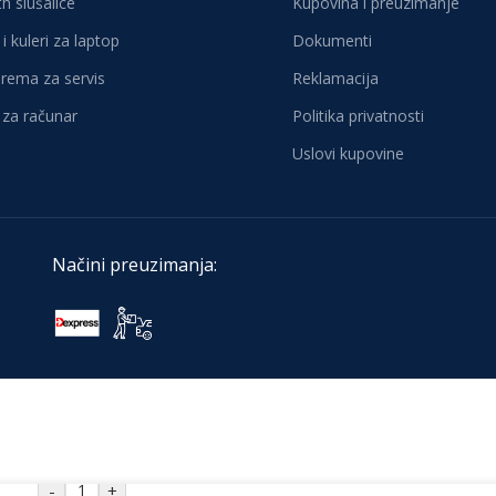
h slušalice
Kupovina i preuzimanje
i kuleri za laptop
Dokumenti
oprema za servis
Reklamacija
za računar
Politika privatnosti
Uslovi kupovine
Načini preuzimanja:
-
+