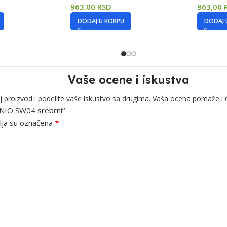
963,00
RSD
963,00
DODAJ U KORPU
DODAJ 
Vaše ocene i iskustva
j proizvod i podelite vaše iskustvo sa drugima. Vaša ocena pomaže i 
LDNIO SW04 srebrni“
*
ja su označena