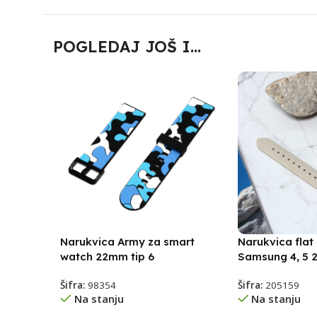
POGLEDAJ JOŠ I...
Narukvica Army za smart
Narukvica flat
watch 22mm tip 6
Samsung 4, 5
Šifra:
98354
Šifra:
205159
Na stanju
Na stanju