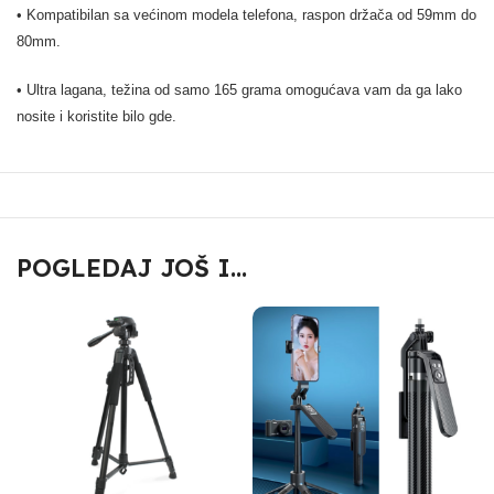
• Kompatibilan sa većinom modela telefona, raspon držača od 59mm do
80mm.
• Ultra lagana, težina od samo 165 grama omogućava vam da ga lako
nosite i koristite bilo gde.
POGLEDAJ JOŠ I...