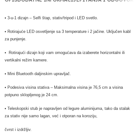
• 3-u-1 dizajn – Selfi štap, stativ/tripod i LED svetlo.
• Rotirajuće LED osvetljenje sa 3 temperature i 2 jačine. Uključen kabl
za punjenje.
• Rotirajući dizajn koji vam omogućava da izaberete horizontalni ili
vertikalni režim kamere.
• Mini Bluetooth daljinskim upravljač.
• Podesiva visina stativa – Maksimalna visina je 76,5 cm a visina
potpuno sklopljenog je 24 cm.
• Teleskopski stub je napravljen od legure aluminijuma, tako da stalak
za stativ nije samo lagan, već i otporan na koroziju,
čvrst i izdržljiv.