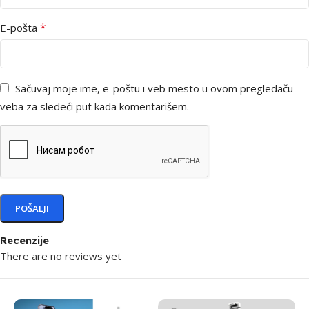
*
E-pošta
Sačuvaj moje ime, e-poštu i veb mesto u ovom pregledaču
veba za sledeći put kada komentarišem.
Recenzije
There are no reviews yet