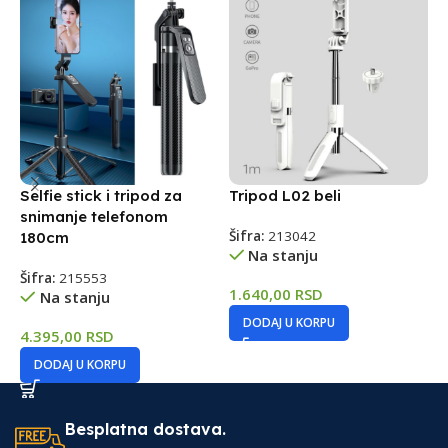
Selfie stick i tripod za
Tripod L02 beli
D
snimanje telefonom
K
Šifra:
213042
180cm
Na stanju
Š
Šifra:
215553
1.640,00
RSD
Na stanju
6
DODAJ U KORPU
4.395,00
RSD
DODAJ U KORPU
Besplatna dostava.