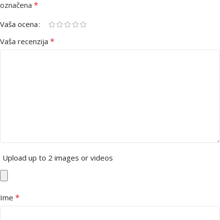
*
označena
Vaša ocena
*
Vaša recenzija
Upload up to 2 images or videos
*
Ime