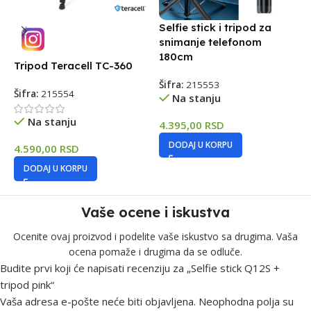
Selfie stick i tripod za
D
snimanje telefonom
u
180cm
Tripod Teracell TC-360
Š
Šifra:
215553
Šifra:
215554
Na stanju
1
Na stanju
4.395,00
RSD
DODAJ U KORPU
4.590,00
RSD
DODAJ U KORPU
Vaše ocene i iskustva
Ocenite ovaj proizvod i podelite vaše iskustvo sa drugima. Vaša
ocena pomaže i drugima da se odluče.
Budite prvi koji će napisati recenziju za „Selfie stick Q12S +
tripod pink“
Vaša adresa e-pošte neće biti objavljena.
Neophodna polja su