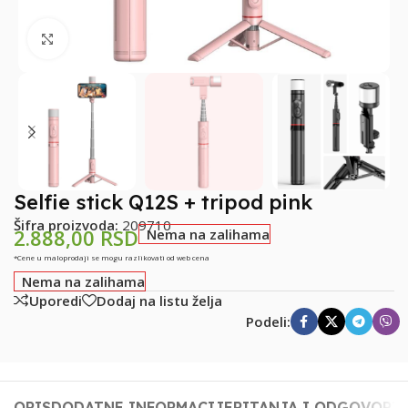
Klikni za uvećanje
Selfie stick Q12S + tripod pink
Šifra proizvoda:
209710
2.888,00
RSD
Nema na zalihama
*Cene u maloprodaji se mogu razlikovati od web cena
Nema na zalihama
Uporedi
Dodaj na listu želja
Podeli:
OPIS
DODATNE INFORMACIJE
PITANJA I ODGOVORI