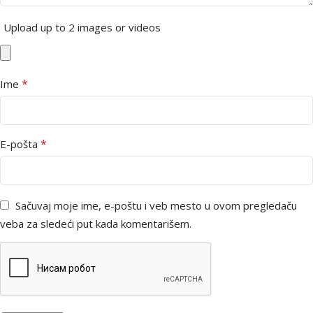
Upload up to 2 images or videos
*
Ime
*
E-pošta
Sačuvaj moje ime, e-poštu i veb mesto u ovom pregledaču
veba za sledeći put kada komentarišem.