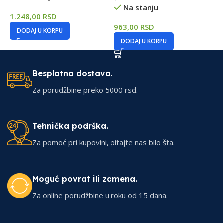
Na stanju
1.248,00
RSD
9
963,00
RSD
DODAJ U KORPU
DODAJ U KORPU
Besplatna dostava.
Za porudžbine preko 5000 rsd.
Tehnička podrška.
Za pomoć pri kupovini, pitajte nas bilo šta.
Moguć povrat ili zamena.
Za online porudžbine u roku od 15 dana.