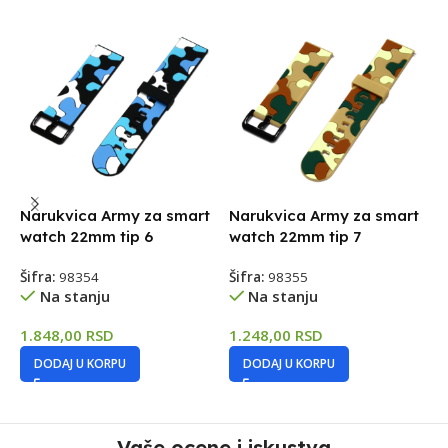
Narukvica Army za smart
Narukvica Army za smart
N
watch 22mm tip 6
watch 22mm tip 7
w
2
Šifra:
98354
Šifra:
98355
Na stanju
Na stanju
Š
1.848,00
RSD
1.248,00
RSD
9
DODAJ U KORPU
DODAJ U KORPU
Vaše ocene i iskustva