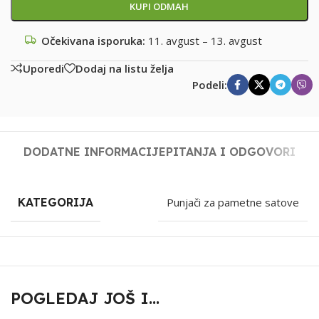
KUPI ODMAH
Očekivana isporuka:
11. avgust – 13. avgust
Uporedi
Dodaj na listu želja
Podeli:
DODATNE INFORMACIJE
PITANJA I ODGOVORI
KATEGORIJA
Punjači za pametne satove
POGLEDAJ JOŠ I...