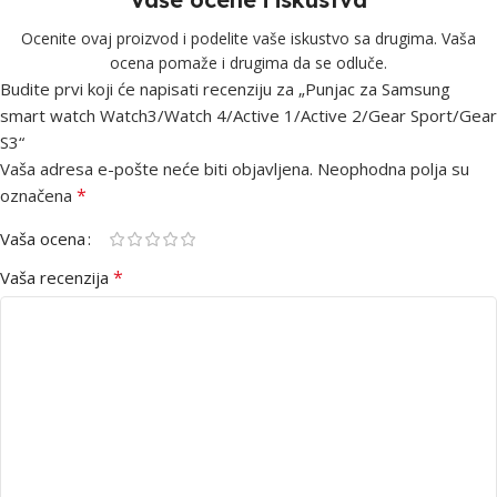
Ocenite ovaj proizvod i podelite vaše iskustvo sa drugima. Vaša
ocena pomaže i drugima da se odluče.
Budite prvi koji će napisati recenziju za „Punjac za Samsung
smart watch Watch3/Watch 4/Active 1/Active 2/Gear Sport/Gear
S3“
Vaša adresa e-pošte neće biti objavljena.
Neophodna polja su
*
označena
Vaša ocena
*
Vaša recenzija