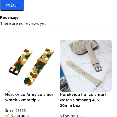
Recenzije
There are no reviews yet
Narukvica Army za smart
Narukvica flat za smart
N
watch 22mm tip 7
watch Samsung 4, 5
w
20mm bez
Šifra:
98355
Š
Na stanju
Šifra:
205159