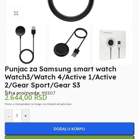
Klikni za uvećanje
Punjac za Samsung smart watch
Watch3/Watch 4/Active 1/Active
2/Gear Sport/Gear S3
Šifra proizvoda:
99307
2.644,00
RSD
*Cene u maloprodaji se mogu razlikovati od web cena
-
+
DODAJ U KORPU