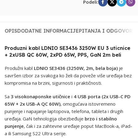
Podeli:
OPIS
DODATNE INFORMACIJE
PITANJA I ODGOVORI
Produzni kabl LDNIO SE3436 3250W EU 3 uticnice
+ 2xUSB QC 60W, 2xPD 65W, PPS, GaN 2m beli
Produžni kabl
LDNIO SE3436 (3250W, 2m, bela boja)
je
savršen izbor za svakoga ko želi da poveže više uređaja bez
kompromisa na brzini, sigurnosti i praktičnosti.
Sa
3 visokonaponske utičnice
i
4 USB porta (2x USB-C PD
65W + 2x USB-A QC 60W)
, omogućava istovremeno
punjenje i napajanje laptopova, telefona, tableta i drugih
uređaja. GaN tehnologija obezbeđuje
brzo i stabilno
punjenje
, čak i za zahtevne uređaje poput MacBook-a, iPad-
a ili Samsung S22 Ultra serije.