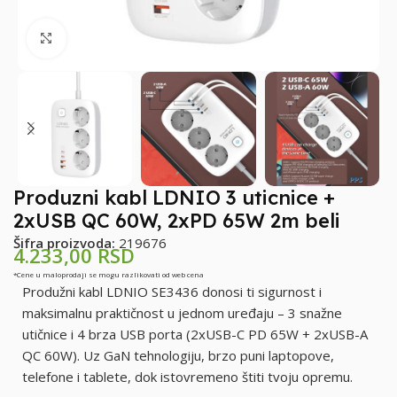
Klikni za uvećanje
Produzni kabl LDNIO 3 uticnice +
2xUSB QC 60W, 2xPD 65W 2m beli
Šifra proizvoda:
219676
4.233,00
RSD
*Cene u maloprodaji se mogu razlikovati od web cena
Produžni kabl LDNIO SE3436 donosi ti sigurnost i
maksimalnu praktičnost u jednom uređaju – 3 snažne
utičnice i 4 brza USB porta (2xUSB-C PD 65W + 2xUSB-A
QC 60W). Uz GaN tehnologiju, brzo puni laptopove,
telefone i tablete, dok istovremeno štiti tvoju opremu.