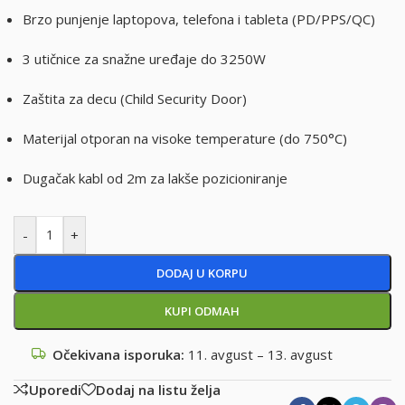
Brzo punjenje laptopova, telefona i tableta (PD/PPS/QC)
3 utičnice za snažne uređaje do 3250W
Zaštita za decu (Child Security Door)
Materijal otporan na visoke temperature (do 750°C)
Dugačak kabl od 2m za lakše pozicioniranje
-
+
DODAJ U KORPU
KUPI ODMAH
Očekivana isporuka:
11. avgust – 13. avgust
Uporedi
Dodaj na listu želja