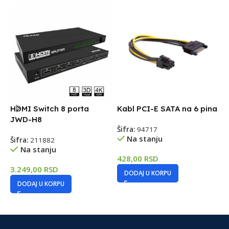
HDMI Switch 8 porta
Kabl PCI-E SATA na 6 pina
A
JWD-H8
S
Šifra:
94717
c
Na stanju
Šifra:
211882
Na stanju
Š
428,00
RSD
3.249,00
RSD
DODAJ U KORPU
5
DODAJ U KORPU