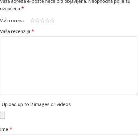
Vaša adresa e-pošte neće biti objavljena.
Neophodna polja su
*
označena
Vaša ocena
*
Vaša recenzija
Upload up to 2 images or videos
*
Ime