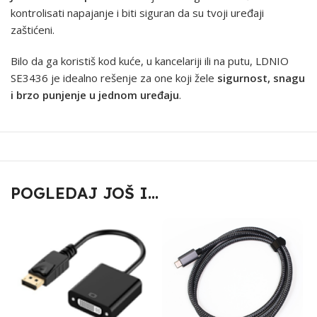
kontrolisati napajanje i biti siguran da su tvoji uređaji
zaštićeni.
Bilo da ga koristiš kod kuće, u kancelariji ili na putu, LDNIO
SE3436 je idealno rešenje za one koji žele
sigurnost, snagu
i brzo punjenje u jednom uređaju
.
POGLEDAJ JOŠ I...