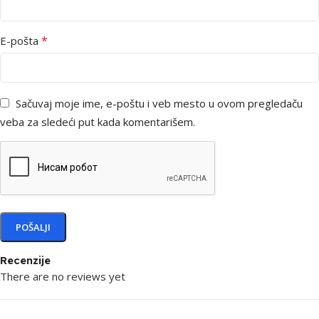
*
E-pošta
Sačuvaj moje ime, e-poštu i veb mesto u ovom pregledaču
veba za sledeći put kada komentarišem.
Recenzije
There are no reviews yet