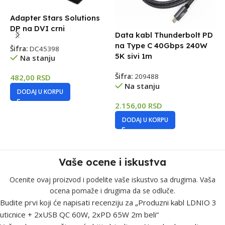
Adapter Stars Solutions
DP na DVI crni
Data kabl Thunderbolt PD
A
na Type C 40Gbps 240W
U
Šifra:
DC45398
5K sivi 1m
u
Na stanju
Šifra:
209488
Š
482,00
RSD
Na stanju
DODAJ U KORPU
2.156,00
RSD
3
DODAJ U KORPU
Vaše ocene i iskustva
Ocenite ovaj proizvod i podelite vaše iskustvo sa drugima. Vaša
ocena pomaže i drugima da se odluče.
Budite prvi koji će napisati recenziju za „Produzni kabl LDNIO 3
uticnice + 2xUSB QC 60W, 2xPD 65W 2m beli“