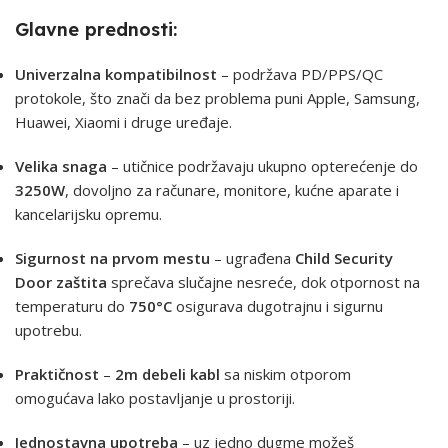
Glavne prednosti:
Univerzalna kompatibilnost
– podržava PD/PPS/QC
protokole, što znači da bez problema puni Apple, Samsung,
Huawei, Xiaomi i druge uređaje.
Velika snaga
– utičnice podržavaju ukupno opterećenje do
3250W
, dovoljno za računare, monitore, kućne aparate i
kancelarijsku opremu.
Sigurnost na prvom mestu
– ugrađena
Child Security
Door zaštita
sprečava slučajne nesreće, dok otpornost na
temperaturu do
750°C
osigurava dugotrajnu i sigurnu
upotrebu.
Praktičnost
–
2m debeli kabl
sa niskim otporom
omogućava lako postavljanje u prostoriji.
Jednostavna upotreba
– uz jedno dugme možeš