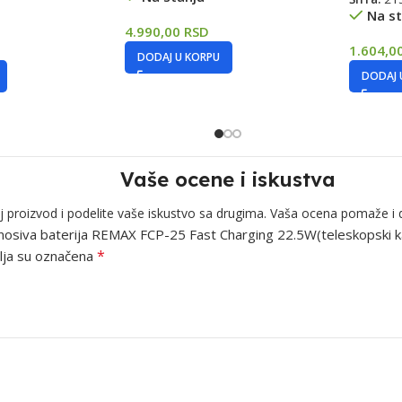
Na st
4.990,00
RSD
1.604,0
DODAJ U KORPU
DODAJ 
Vaše ocene i iskustva
j proizvod i podelite vaše iskustvo sa drugima. Vaša ocena pomaže i 
prenosiva baterija REMAX FCP-25 Fast Charging 22.5W(teleskopski 
*
ja su označena