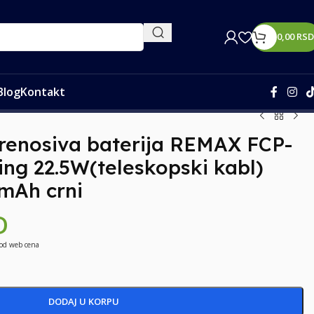
0,00
RSD
Blog
Kontakt
renosiva baterija REMAX FCP-
ing 22.5W(teleskopski kabl)
mAh crni
D
 od web cena
DODAJ U KORPU