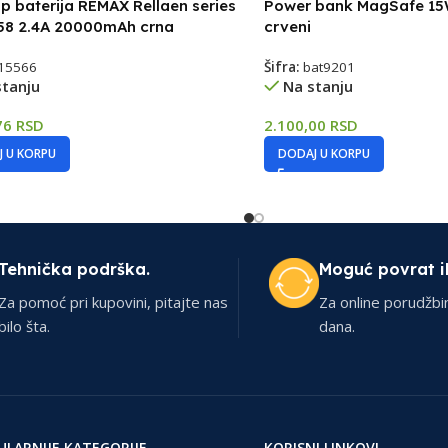
p baterija REMAX Rellaen series
Power bank MagSafe 1
58 2.4A 20000mAh crna
crveni
15566
Šifra:
bat9201
stanju
Na stanju
76
RSD
2.100,00
RSD
 U KORPU
DODAJ U KORPU
Tehnička podrška.
Moguć povrat i
Za pomoć pri kupovini, pitajte nas
Za online porudžbi
bilo šta.
dana.
ULARNIJE KATEGORIJE
KORISNI LINKOVI