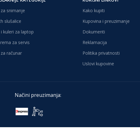
za snimanje
Kako kupiti
h slušalice
Kupovina i preuzimanje
i kuleri za laptop
Dokumenti
oprema za servis
Reklamacija
za računar
Politika privatnosti
Uslovi kupovine
Načini preuzimanja: