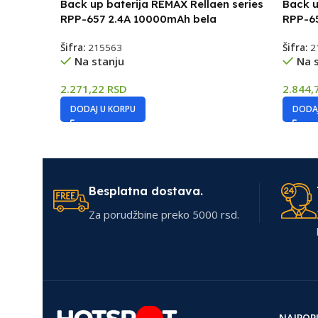
Back up baterija REMAX Rellaen series
Back u
RPP-657 2.4A 10000mAh bela
RPP-6
Šifra:
215563
Šifra:
2
Na stanju
Na 
2.271,22
RSD
2.844,
DODAJ U KORPU
DODAJ
Besplatna dostava.
Za porudžbine preko 5000 rsd.
NAJPOP