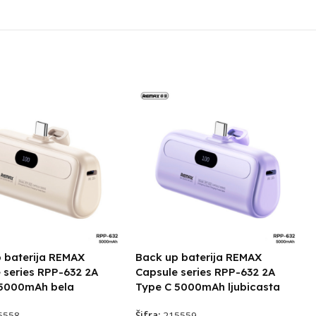
 baterija REMAX
Back up baterija REMAX
 series RPP-632 2A
Capsule series RPP-632 2A
 5000mAh bela
Type C 5000mAh ljubicasta
5558
Šifra:
215559