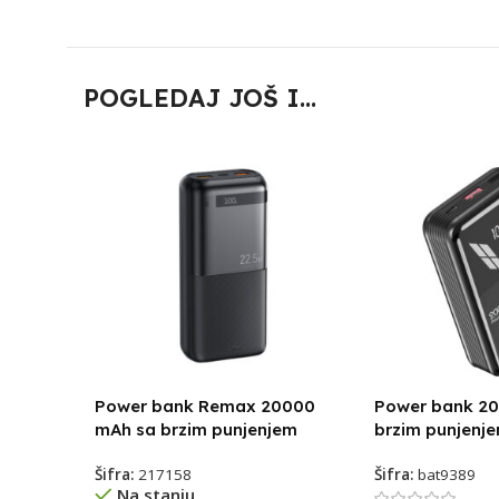
POGLEDAJ JOŠ I...
Power bank Remax 20000
Power bank 2
mAh sa brzim punjenjem
brzim punjenje
Šifra:
217158
Šifra:
bat9389
Na stanju