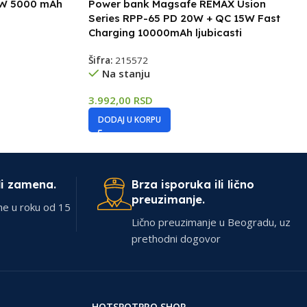
5W 5000 mAh
Power bank Magsafe REMAX Usion
Series RPP-65 PD 20W + QC 15W Fast
Charging 10000mAh ljubicasti
Šifra:
215572
Na stanju
3.992,00
RSD
DODAJ U KORPU
li zamena.
Brza isporuka ili lično
preuzimanje.
ne u roku od 15
Lično preuzimanje u Beogradu, uz
prethodni dogovor
HOTSPOTPRO SHOP