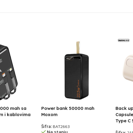
0000 mah sa
Power bank 50000 mah
Back up
m i kablovima
Moxom
Capsule
Type C
Šifra:
BAT2663
Na stanju
Šifra:
21