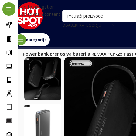
Skip to navigation
Skip to main content
ODABERI KATEGORIJU
Kategorije
Почетна
/
Oprema za telefone
/
Power bank eksterne b
Power bank prenosiva baterija REMAX FCP-25 Fast 