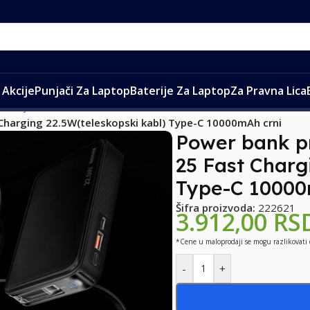
Akcije
Punjači Za Laptop
Baterije Za Laptop
Za Pravna Lica
aterije
/
Charging 22.5W(teleskopski kabl) Type-C 10000mAh crni
Power bank p
25 Fast Charg
Type-C 10000
Šifra proizvoda:
222621
3.912,00
RS
*Cene u maloprodaji se mogu razlikovati
-
+