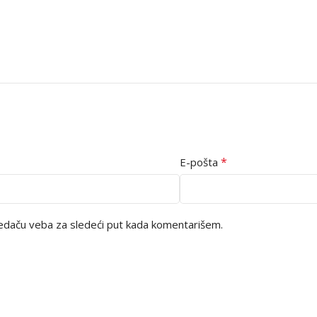
*
E-pošta
edaču veba za sledeći put kada komentarišem.