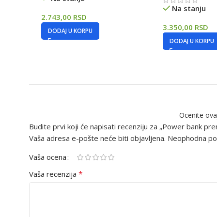
Na stanju
2.743,00
RSD
3.350,00
RSD
DODAJ U KORPU
DODAJ U KORPU
Ocenite ova
Budite prvi koji će napisati recenziju za „Power bank 
Vaša adresa e-pošte neće biti objavljena.
Neophodna pol
Vaša ocena
*
Vaša recenzija