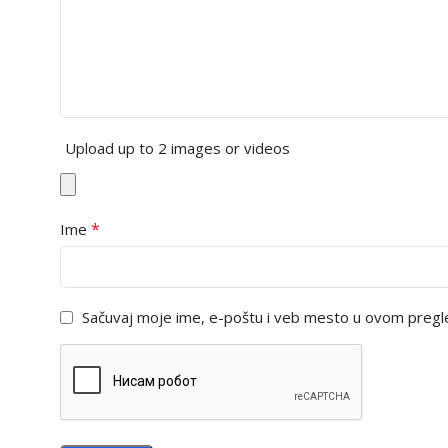
Upload up to 2 images or videos
*
Ime
Sačuvaj moje ime, e-poštu i veb mesto u ovom pregl