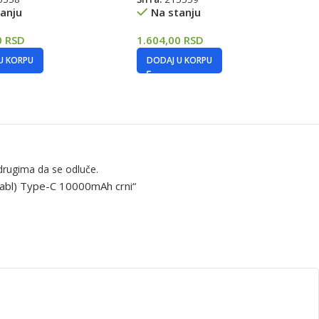
anju
Na stanju
0
RSD
1.604,00
RSD
U KORPU
DODAJ U KORPU
drugima da se odluče.
kabl) Type-C 10000mAh crni“