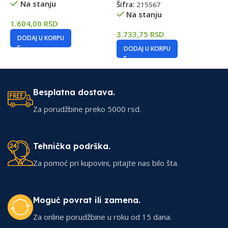
Na stanju
Šifra:
215567
2
Na stanju
1.604,00
RSD
3.733,75
RSD
DODAJ U KORPU
DODAJ U KORPU
Besplatna dostava.
Za porudžbine preko 5000 rsd.
Tehnička podrška.
Za pomoć pri kupovini, pitajte nas bilo šta.
Moguć povrat ili zamena.
Za online porudžbine u roku od 15 dana.