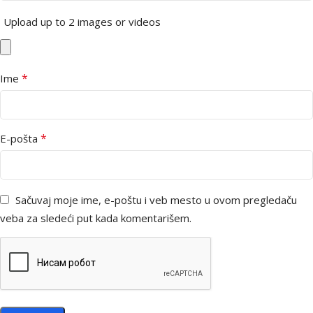
Upload up to 2 images or videos
*
Ime
*
E-pošta
Sačuvaj moje ime, e-poštu i veb mesto u ovom pregledaču
veba za sledeći put kada komentarišem.