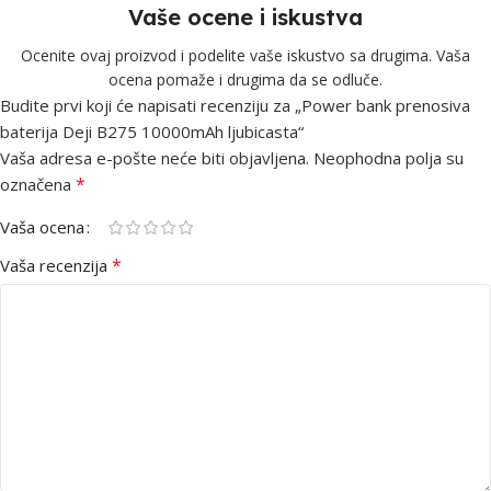
Vaše ocene i iskustva
Ocenite ovaj proizvod i podelite vaše iskustvo sa drugima. Vaša
ocena pomaže i drugima da se odluče.
Budite prvi koji će napisati recenziju za „Power bank prenosiva
baterija Deji B275 10000mAh ljubicasta“
Vaša adresa e-pošte neće biti objavljena.
Neophodna polja su
*
označena
Vaša ocena
*
Vaša recenzija