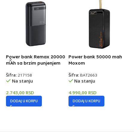
Power bank Remax 20000
Power bank 50000 mah
B
mAh sa brzim punjenjem
Moxom
C
T
Šifra:
217158
Šifra:
BAT2663
Na stanju
Na stanju
Š
2.743,00
RSD
4.990,00
RSD
1
DODAJ U KORPU
DODAJ U KORPU