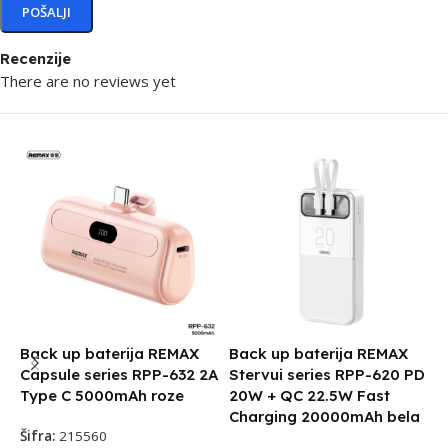
Recenzije
There are no reviews yet
Back up baterija REMAX
Back up baterija REMAX
P
Capsule series RPP-632 2A
Stervui series RPP-620 PD
5
Type C 5000mAh roze
20W + QC 22.5W Fast
Š
Charging 20000mAh bela
Šifra:
215560