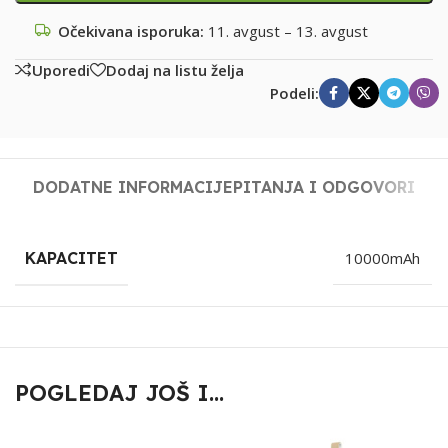
Očekivana isporuka:
11. avgust – 13. avgust
Uporedi
Dodaj na listu želja
Podeli:
DODATNE INFORMACIJE
PITANJA I ODGOVORI
KAPACITET
10000mAh
POGLEDAJ JOŠ I...