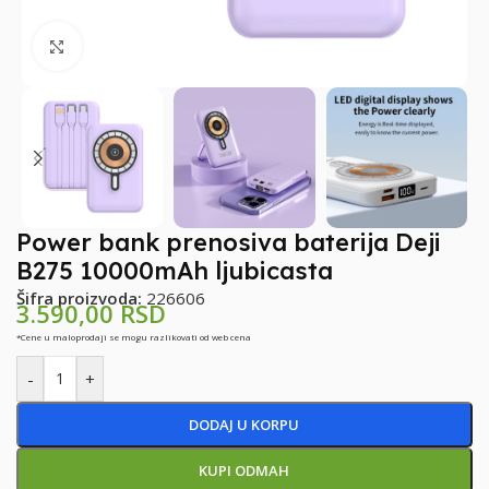
Klikni za uvećanje
Power bank prenosiva baterija Deji
B275 10000mAh ljubicasta
Šifra proizvoda:
226606
3.590,00
RSD
*Cene u maloprodaji se mogu razlikovati od web cena
-
+
DODAJ U KORPU
KUPI ODMAH