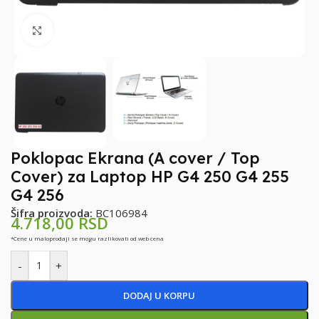
Klikni za uvećanje
Poklopac Ekrana (A cover / Top
Cover) za Laptop HP G4 250 G4 255
G4 256
Šifra proizvoda:
BC106984
4.718,00
RSD
*Cene u maloprodaji se mogu razlikovati od web cena
-
+
DODAJ U KORPU