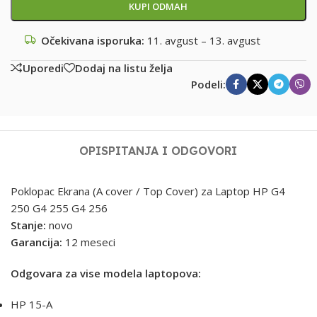
KUPI ODMAH
Očekivana isporuka:
11. avgust – 13. avgust
Uporedi
Dodaj na listu želja
Podeli:
OPIS
PITANJA I ODGOVORI
Poklopac Ekrana (A cover / Top Cover) za Laptop HP G4
250 G4 255 G4 256
Stanje:
novo
Garancija:
12 meseci
Odgovara za vise modela laptopova:
HP 15-A