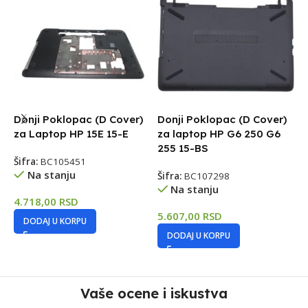
Donji Poklopac (D Cover)
Donji Poklopac (D Cover)
D
za Laptop HP 15E 15-E
za laptop HP G6 250 G6
z
255 15-BS
2
Šifra:
BC105451
Na stanju
Šifra:
BC107298
Š
Na stanju
4.718,00
RSD
5.607,00
RSD
4
DODAJ U KORPU
DODAJ U KORPU
Vaše ocene i iskustva