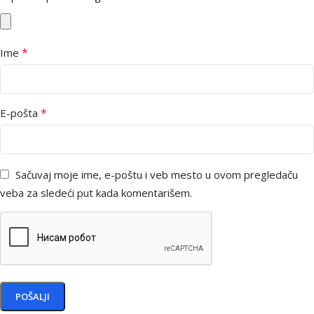
*
Ime
*
E-pošta
Sačuvaj moje ime, e-poštu i veb mesto u ovom pregledaču
veba za sledeći put kada komentarišem.