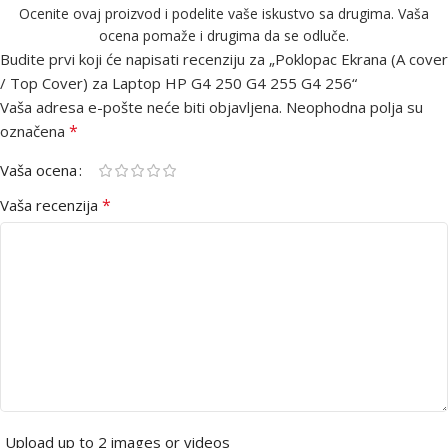
Ocenite ovaj proizvod i podelite vaše iskustvo sa drugima. Vaša
ocena pomaže i drugima da se odluče.
Budite prvi koji će napisati recenziju za „Poklopac Ekrana (A cover
/ Top Cover) za Laptop HP G4 250 G4 255 G4 256“
Vaša adresa e-pošte neće biti objavljena.
Neophodna polja su
*
označena
Vaša ocena
*
Vaša recenzija
Upload up to 2 images or videos