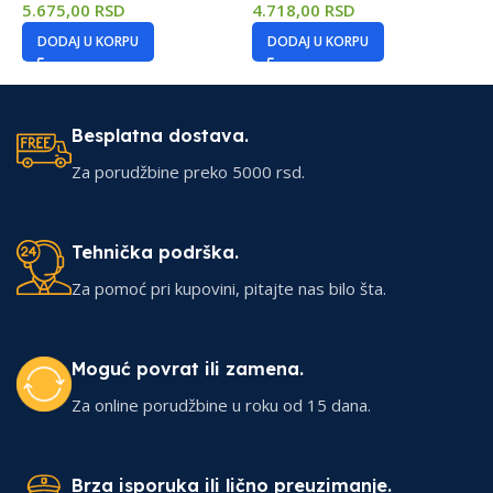
5.675,00
RSD
4.718,00
RSD
4
DODAJ U KORPU
DODAJ U KORPU
Besplatna dostava.
Za porudžbine preko 5000 rsd.
Tehnička podrška.
Za pomoć pri kupovini, pitajte nas bilo šta.
Moguć povrat ili zamena.
Za online porudžbine u roku od 15 dana.
Brza isporuka ili lično preuzimanje.