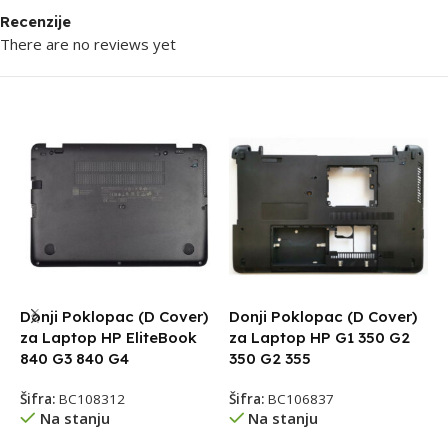
Recenzije
There are no reviews yet
Donji Poklopac (D Cover)
Donji Poklopac (D Cover)
P
za Laptop HP EliteBook
za Laptop HP G1 350 G2
/
840 G3 840 G4
350 G2 355
H
C
Šifra:
BC108312
Šifra:
BC106837
Na stanju
Na stanju
Š