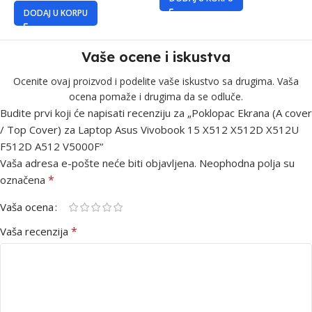
DODAJ U KORPU
Vaše ocene i iskustva
Ocenite ovaj proizvod i podelite vaše iskustvo sa drugima. Vaša
ocena pomaže i drugima da se odluče.
Budite prvi koji će napisati recenziju za „Poklopac Ekrana (A cover
/ Top Cover) za Laptop Asus Vivobook 15 X512 X512D X512U
F512D A512 V5000F“
Vaša adresa e-pošte neće biti objavljena.
Neophodna polja su
*
označena
Vaša ocena
*
Vaša recenzija