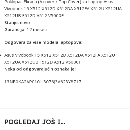
Poklopac Ekrana (A cover / Top Cover) za Laptop Asus
Vivobook 15 X512 X512D X512DA X512FA X512U X512UA
X512UB F512D A512 V5000F
Stanje:
novo
Garancija:
12 meseci
Odgovara za vise modela laptopova:
Asus Vivobook 15 X512 X512D X512DA X512FA X512U
X512UA X512UB F512D A512 V5000F
Neka od odgovarajućih oznaka je:
13NB0KA2AP0101 3076J3A623Y8717
POGLEDAJ JOŠ I...