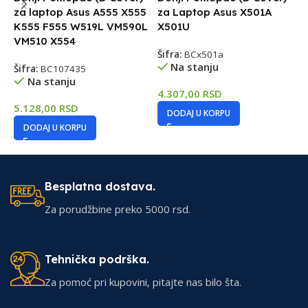
za laptop Asus A555 X555
za Laptop Asus X501A
/
K555 F555 W519L VM590L
X501U
A
VM510 X554
X
Šifra:
BCx501a
c
Na stanju
Šifra:
BC107435
Na stanju
Š
4.307,00
RSD
5.128,00
RSD
DODAJ U KORPU
6
DODAJ U KORPU
Besplatna dostava.
Za porudžbine preko 5000 rsd.
Tehnička podrška.
Za pomoć pri kupovini, pitajte nas bilo šta.