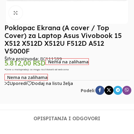
Klikni za uvećanje
Poklopac Ekrana (A cover / Top
Cover) za Laptop Asus Vivobook 15
X512 X512D X512U F512D A512
V5000F
Šifra proizvoda:
BC111539
5.812,00
RSD
Nema na zalihama
*Cene u maloprodaji se mogu razlikovati od web cena
Nema na zalihama
Uporedi
Dodaj na listu želja
Podeli:
OPIS
PITANJA I ODGOVORI