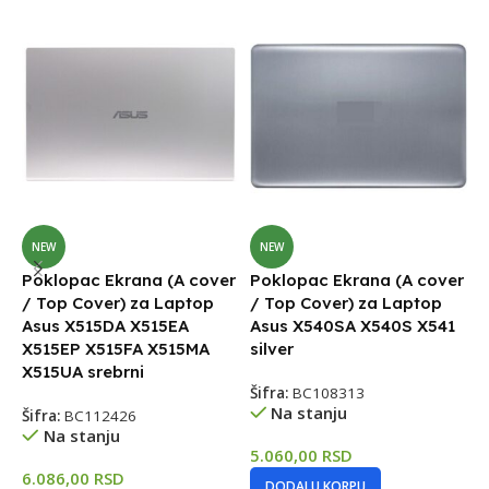
D
NEW
NEW
z
Poklopac Ekrana (A cover
Poklopac Ekrana (A cover
K
/ Top Cover) za Laptop
/ Top Cover) za Laptop
V
Asus X515DA X515EA
Asus X540SA X540S X541
X515EP X515FA X515MA
silver
Š
X515UA srebrni
Šifra:
BC108313
5
Na stanju
Šifra:
BC112426
Na stanju
5.060,00
RSD
6.086,00
RSD
DODAJ U KORPU