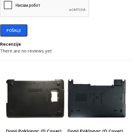
Recenzije
There are no reviews yet
Donji Poklopac (D Cover)
Donji Poklopac (D Cover)
P