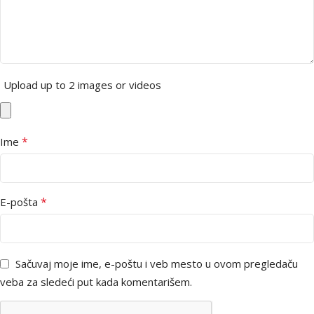
Upload up to 2 images or videos
*
Ime
*
E-pošta
Sačuvaj moje ime, e-poštu i veb mesto u ovom pregledaču
veba za sledeći put kada komentarišem.