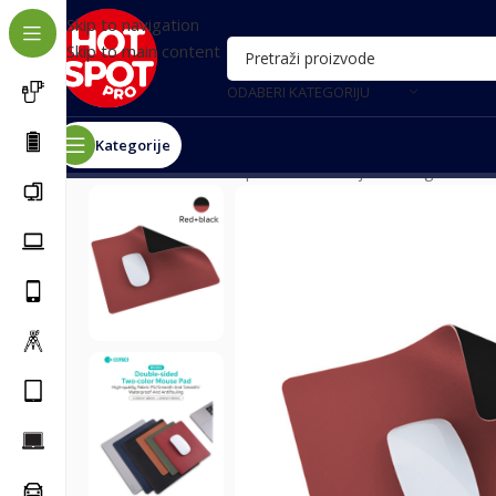
Skip to navigation
Skip to main content
ODABERI KATEGORIJU
Kategorije
Почетна
/
Računari i oprema
/
Periferije
/
Podloge
/
Podlo