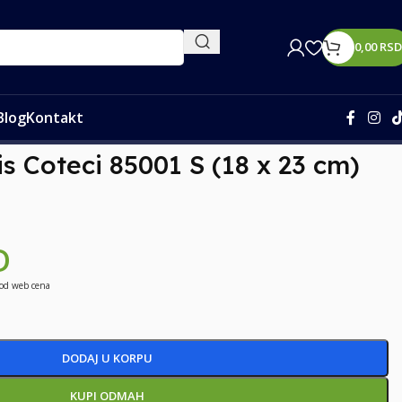
0,00
RSD
Blog
Kontakt
s Coteci 85001 S (18 x 23 cm)
D
 od web cena
DODAJ U KORPU
KUPI ODMAH