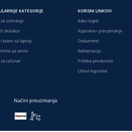
ULARNIJE KATEGORIJE
KORISNI LINKOVI
za snimanje
Kako kupiti
h slušalice
Kupovina i preuzimanje
i kuleri za laptop
Dokumenti
oprema za servis
Reklamacija
za računar
Politika privatnosti
Uslovi kupovine
Načini preuzimanja: