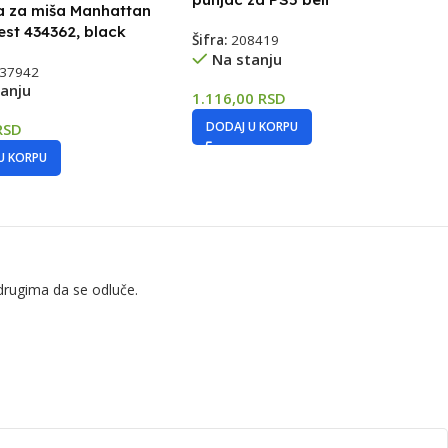
a za miša Manhattan
est 434362, black
Šifra:
208419
Na stanju
37942
anju
1.116,00
RSD
DODAJ U KORPU
RSD
U KORPU
drugima da se odluče.