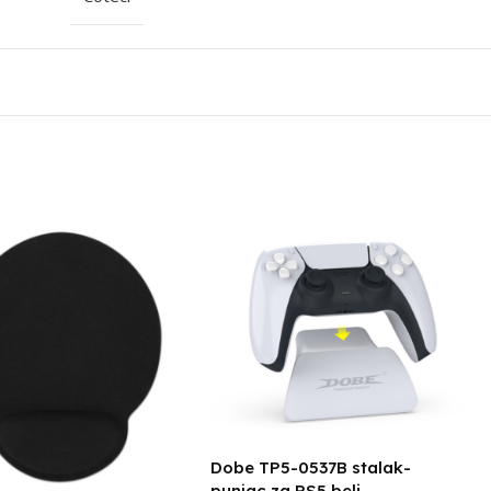
Dobe TP5-0537B stalak-
punjac za PS5 beli