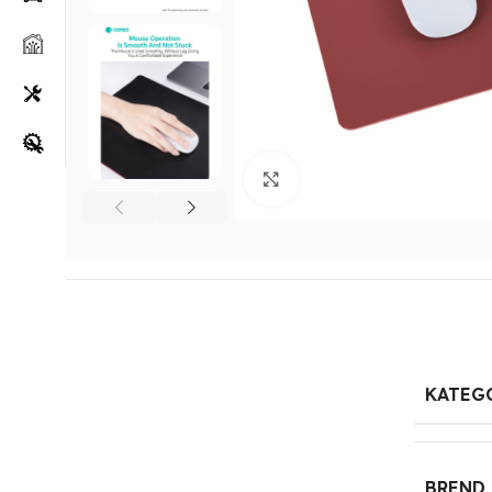
Klikni za uvećanje
KATEG
BREND