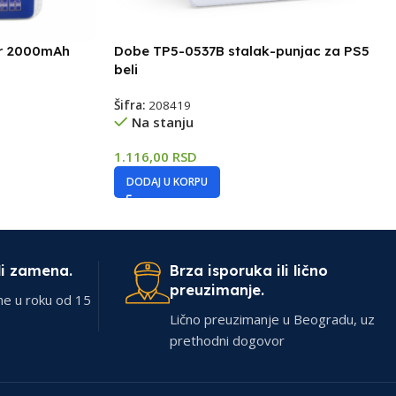
er 2000mAh
Dobe TP5-0537B stalak-punjac za PS5
beli
Šifra:
208419
Na stanju
1.116,00
RSD
DODAJ U KORPU
li zamena.
Brza isporuka ili lično
preuzimanje.
ne u roku od 15
Lično preuzimanje u Beogradu, uz
prethodni dogovor