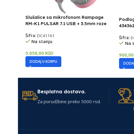
Slušalice sa mikrofonom Rampage
Podlog
RM-K1 PULSAR 7.1 USB + 3.5mm roze
434362
Šifra:
DC41161
Šifra:
D
Na stanju
Na 
5.056,00
RSD
900,0
DODAJ U KORPU
DODAJ
Besplatna dostava.
Za porudžbine preko 5000 rsd.