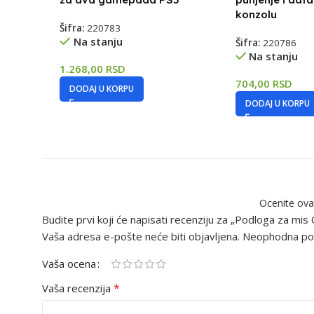
konzolu
Šifra:
220783
Na stanju
Šifra:
220786
Na stanju
1.268,00
RSD
704,00
RSD
DODAJ U KORPU
DODAJ U KORPU
Ocenite ova
Budite prvi koji će napisati recenziju za „Podloga za mis
Vaša adresa e-pošte neće biti objavljena.
Neophodna pol
Vaša ocena
*
Vaša recenzija