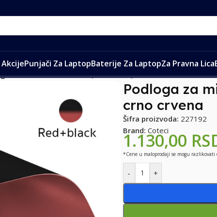
Akcije
Punjači Za Laptop
Baterije Za Laptop
Za Pravna Lica
ga za mis Coteci 85001 S (18 x 23 cm) crno crvena
Podloga za mi
crno crvena
Šifra proizvoda:
227192
Brand:
Coteci
1.130,00
RS
*Cene u maloprodaji se mogu razlikovati
-
+