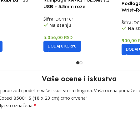
Podlog
USB + 3.5mm roze
Wrist-R
Šifra:
DC41161
Šifra:
DC
Na stanju
Na st
5.056,00
RSD
900,00
DODAJ U KORPU
DODAJ 
Vaše ocene i iskustva
j proizvod i podelite vaše iskustvo sa drugima. Vaša ocena pomaže i 
 Coteci 85001 S (18 x 23 cm) crno crvena“
*
ja su označena