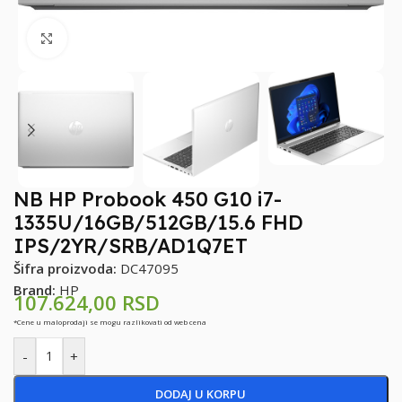
Klikni za uvećanje
NB HP Probook 450 G10 i7-
1335U/16GB/512GB/15.6 FHD
IPS/2YR/SRB/AD1Q7ET
Šifra proizvoda:
DC47095
Brand:
HP
107.624,00
RSD
*Cene u maloprodaji se mogu razlikovati od web cena
-
+
DODAJ U KORPU