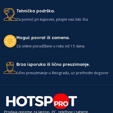
Tehnička podrška.
Za pomoć pri kupovini, pitajte nas bilo šta.
Moguć povrat ili zamena.
Za online porudžbine u roku od 15 dana.
Brza isporuka ili lično preuzimanje.
Lično preuzimanje u Beogradu, uz prethodni dogovor
Prodaja opreme za laptop, PC, telefone i tablete