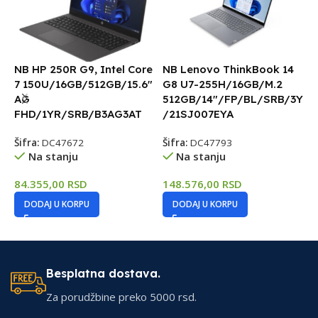
NB HP 250R G9, Intel Core
NB Lenovo ThinkBook 14
N
7 150U/16GB/512GB/15.6″
G8 U7-255H/16GB/M.2
G
AG
512GB/14″/FP/BL/SRB/3Y
1
FHD/1YR/SRB/B3AG3AT
/21SJ007EYA
S
1
Šifra:
DC47672
Šifra:
DC47793
Na stanju
Na stanju
Š
84.355,00
RSD
148.576,00
RSD
DODAJ U KORPU
DODAJ U KORPU
1
Besplatna dostava.
Za porudžbine preko 5000 rsd.