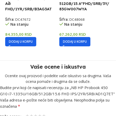
AG
512GB/15.6″FHD/SRB/3Y/
5
FHD/1YR/SRB/B3AG3AT
83GW007WYA
Šifra:
DC47672
Šifra:
DC48068
Š
Na stanju
Na stanju
84.355,00
RSD
67.262,00
RSD
5
DODAJ U KORPU
DODAJ U KORPU
Vaše ocene i iskustva
Ocenite ovaj proizvod i podelite vaše iskustvo sa drugima. Vaša
ocena pomaže i drugima da se odluče.
Budite prvi koji će napisati recenziju za „NB HP Probook 450
G10 i7-1335U/16GB/512GB/15.6 FHD IPS/2YR/SRB/AD1Q7ET“
Vaša adresa e-pošte neće biti objavljena.
Neophodna polja su
*
označena