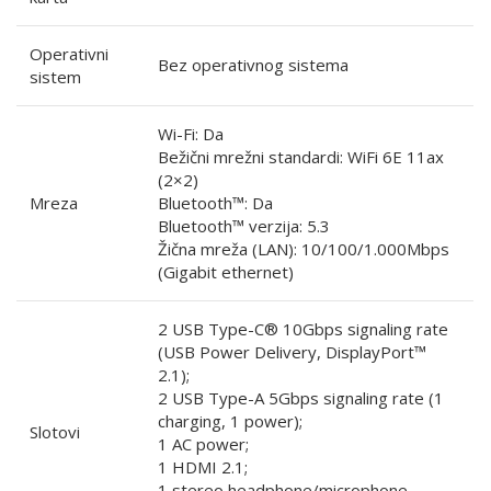
Operativni
Bez operativnog sistema
sistem
Wi-Fi: Da
Bežični mrežni standardi: WiFi 6E 11ax
(2×2)
Mreza
Bluetooth™: Da
Bluetooth™ verzija: 5.3
Žična mreža (LAN): 10/100/1.000Mbps
(Gigabit ethernet)
2 USB Type-C® 10Gbps signaling rate
(USB Power Delivery, DisplayPort™
2.1);
2 USB Type-A 5Gbps signaling rate (1
charging, 1 power);
Slotovi
1 AC power;
1 HDMI 2.1;
1 stereo headphone/microphone