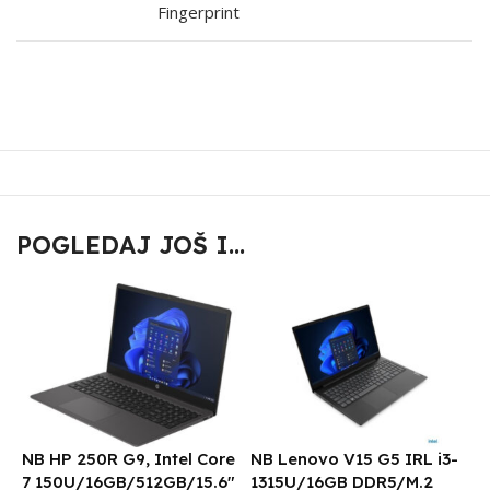
Fingerprint
POGLEDAJ JOŠ I...
NB HP 250R G9, Intel Core
NB Lenovo V15 G5 IRL i3-
N
7 150U/16GB/512GB/15.6″
1315U/16GB DDR5/M.2
1