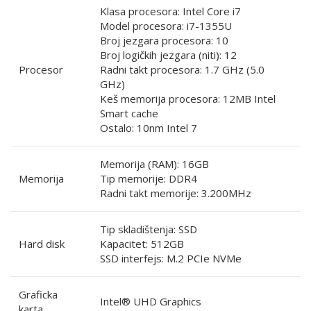
Klasa procesora: Intel Core i7
Model procesora: i7-1355U
Broj jezgara procesora: 10
Broj logičkih jezgara (niti): 12
Procesor
Radni takt procesora: 1.7 GHz (5.0
GHz)
Keš memorija procesora: 12MB Intel
Smart cache
Ostalo: 10nm Intel 7
Memorija (RAM): 16GB
Memorija
Tip memorije: DDR4
Radni takt memorije: 3.200MHz
Tip skladištenja: SSD
Hard disk
Kapacitet: 512GB
SSD interfejs: M.2 PCIe NVMe
Graficka
Intel® UHD Graphics
karta