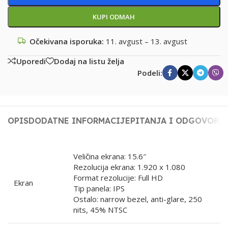
KUPI ODMAH
Očekivana isporuka:
11. avgust – 13. avgust
Uporedi
Dodaj na listu želja
Podeli:
OPIS
DODATNE INFORMACIJE
PITANJA I ODGOVORI
Veličina ekrana: 15.6″
Rezolucija ekrana: 1.920 x 1.080
Format rezolucije: Full HD
Ekran
Tip panela: IPS
Ostalo: narrow bezel, anti-glare, 250
nits, 45% NTSC