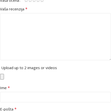
Vaša ocena
*
Vaša recenzija
Upload up to 2 images or videos
*
Ime
*
E-pošta