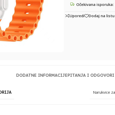
Očekivana isporuka:
Uporedi
Dodaj na listu
DODATNE INFORMACIJE
PITANJA I ODGOVORI
ORIJA
Narukvice z