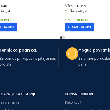
8040
Šifra:
216159
stanju
Na stanju
00
RSD
1.133,00
RSD
 U KORPU
DODAJ U KORPU
Tehnička podrška.
Moguć povrat i
Za pomoć pri kupovini, pitajte nas
Za online porudžbi
bilo šta.
dana.
ULARNIJE KATEGORIJE
KORISNI LINKOVI
za snimanje
Kako kupiti