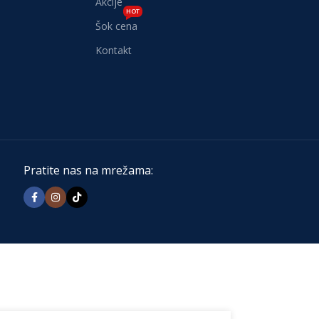
Akcije
HOT
Šok cena
Kontakt
Pratite nas na mrežama: