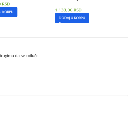
0
RSD
1.133,00
RSD
U KORPU
DODAJ U KORPU
drugima da se odluče.