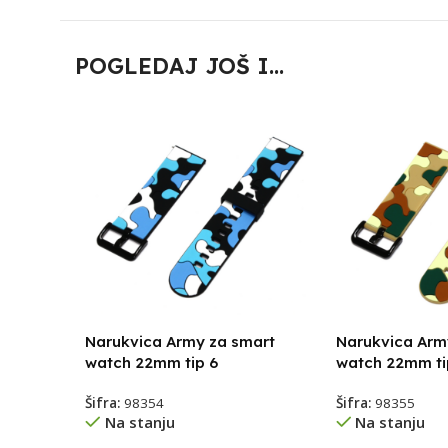
POGLEDAJ JOŠ I...
Narukvica Army za smart
Narukvica Arm
watch 22mm tip 6
watch 22mm ti
Šifra:
98354
Šifra:
98355
Na stanju
Na stanju