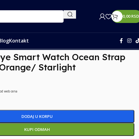
0,00
RSD
Blog
Kontakt
t
ye Smart Watch Ocean Strap
range/ Starlight
 od web cena
DODAJ U KORPU
KUPI ODMAH