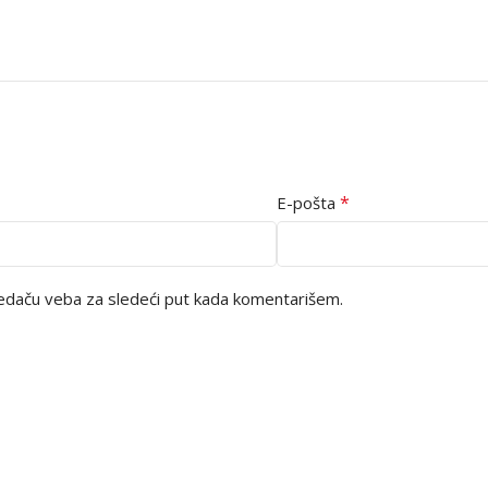
*
E-pošta
edaču veba za sledeći put kada komentarišem.