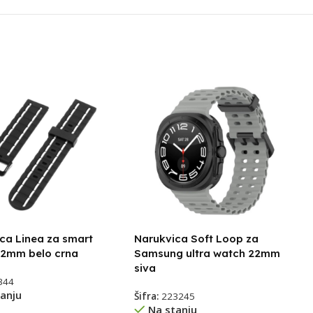
ca Linea za smart
Narukvica Soft Loop za
22mm belo crna
Samsung ultra watch 22mm
siva
344
anju
Šifra:
223245
Na stanju