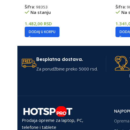
Šifra:
98353
Šifra:
9
Na stanju
Na 
1.482,00
RSD
1.341,
DODAJ U KORPU
DODAJ
Besplatna dostava.
Za porudžbine preko 5000 rsd.
NAJPOP
Prodaja opreme za laptop, PC,
Oprema 
telefone i tablete