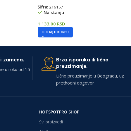
Šifra:
216157
Na stanju
1.133,00
RSD
DODAJ U KORPU
li zamena.
Brza isporuka ili lično
preuzimanje.
ne u roku od 15
Lično preuzimanje u Beogradu, uz
prethodni dogovor
HOTSPOTPRO SHOP
Svi proizvodi