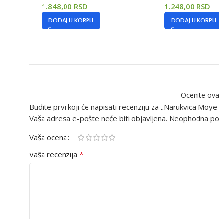
1.848,00
RSD
1.248,00
RSD
DODAJ U KORPU
DODAJ U KORPU
Ocenite ova
Budite prvi koji će napisati recenziju za „Narukvica M
Vaša adresa e-pošte neće biti objavljena.
Neophodna pol
Vaša ocena
*
Vaša recenzija