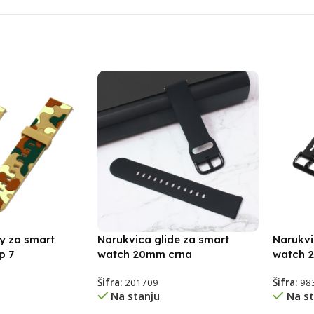
y za smart
Narukvica glide za smart
Narukvi
p 7
watch 20mm crna
watch 
Šifra:
201709
Šifra:
98
Na stanju
Na st