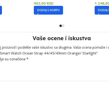
963,00
RSD
1.248,0
DODAJ U KORPU
DODAJ 
Vaše ocene i iskustva
j proizvod i podelite vaše iskustvo sa drugima. Vaša ocena pomaže i 
oye Smart Watch Ocean Strap 44/45/49mm Orange/ Starlight“
*
ja su označena