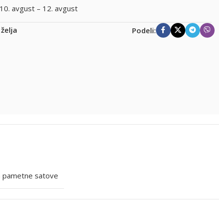
10. avgust – 12. avgust
 želja
Podeli:
a pametne satove