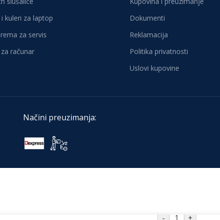
h slušalice
Kupovina i preuzimanje
i kuleri za laptop
Dokumenti
oprema za servis
Reklamacija
za računar
Politika privatnosti
Uslovi kupovine
Načini preuzimanja:
-
+