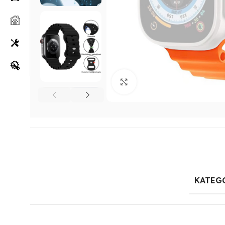
Klikni za uvećanje
KATEG