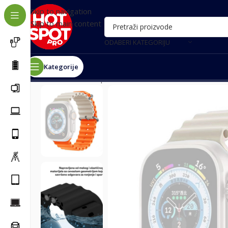
Skip to navigation
Skip to main content
ODABERI KATEGORIJU
Kategorije
Почетна
/
Smart oprema
/
Pametni satovi
/
Narukvica M