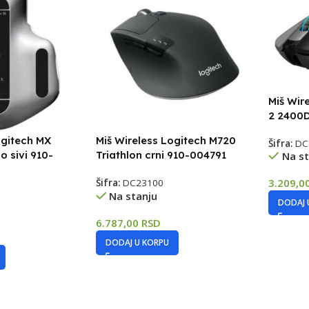
Miš Wir
2 2400
ogitech MX
Miš Wireless Logitech M720
Šifra:
DC
o sivi 910-
Triathlon crni 910-004791
Na st
3.209,0
Šifra:
DC23100
Na stanju
DODAJ 
6.787,00
RSD
DODAJ U KORPU