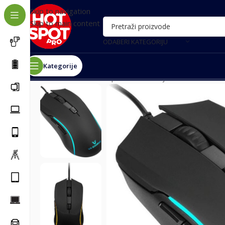
Skip to navigation
Skip to main content
ODABERI KATEGORIJU
Kategorije
Почетна
/
Računari i oprema
/
Periferije
/
Miševi i tastat