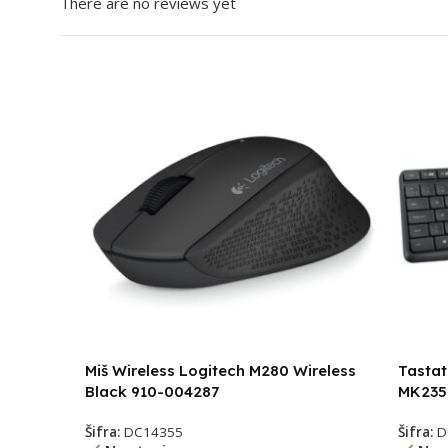
There are no reviews yet
Miš Wireless Logitech M280 Wireless
Tastat
Black 910-004287
MK235
Šifra:
DC14355
Šifra:
D