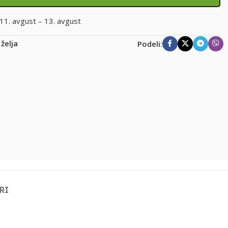
11. avgust – 13. avgust
 želja
Podeli:
RI