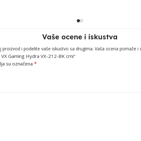
Vaše ocene i iskustva
j proizvod i podelite vaše iskustvo sa drugima. Vaša ocena pomaže i 
ano VX Gaming Hydra VX-212-BK crni“
*
ja su označena