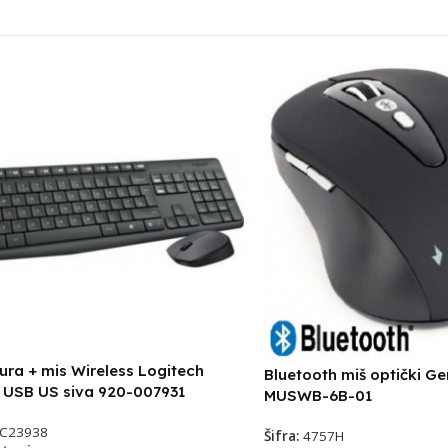
ura + mis Wireless Logitech
Bluetooth miš optički G
 USB US siva 920-007931
MUSWB-6B-01
C23938
Šifra:
4757H