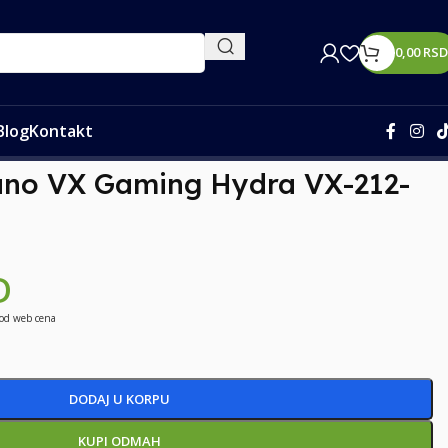
0,00
RSD
Blog
Kontakt
ano VX Gaming Hydra VX-212-
D
 od web cena
DODAJ U KORPU
KUPI ODMAH