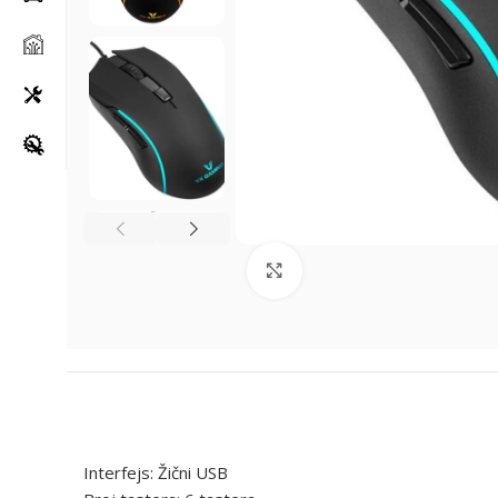
Klikni za uvećanje
Interfejs: Žični USB