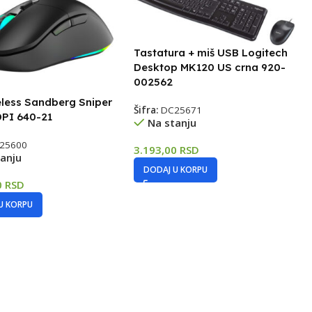
Tastatura + miš USB Logitech
Desktop MK120 US crna 920-
002562
eless Sandberg Sniper
Šifra:
DC25671
DPI 640-21
Na stanju
25600
3.193,00
RSD
anju
DODAJ U KORPU
0
RSD
U KORPU