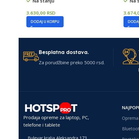
Na stanju
Na 
3.630,00
RSD
3.674,
DODAJ U KORPU
DODAJ
Besplatna dostava.
Za porudžbine preko 5000 rsd.
NAJPOP
Prodaja opreme za laptop, PC,
Oprema 
telefone i tablete
Bluetoot
Bulevar kralja Aleksandra 173,