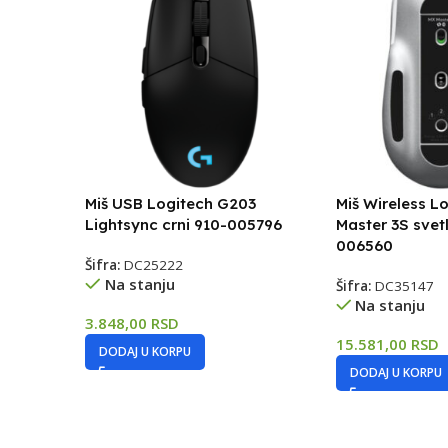
Miš USB Logitech G203
Miš Wireless L
Lightsync crni 910-005796
Master 3S svetl
006560
Šifra:
DC25222
Na stanju
Šifra:
DC35147
Na stanju
3.848,00
RSD
15.581,00
RSD
DODAJ U KORPU
DODAJ U KORPU