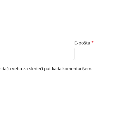
*
E-pošta
edaču veba za sledeći put kada komentarišem.