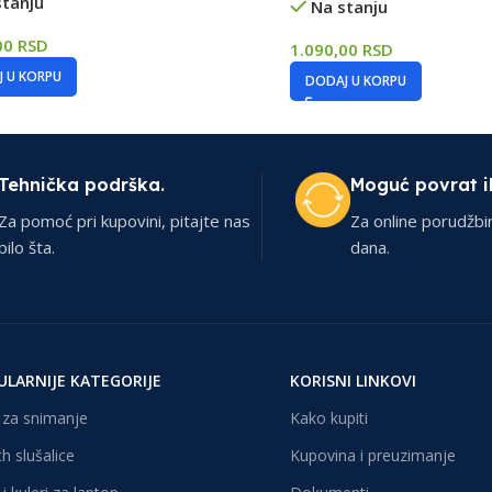
stanju
Na stanju
00
RSD
1.090,00
RSD
 U KORPU
DODAJ U KORPU
Tehnička podrška.
Moguć povrat i
Za pomoć pri kupovini, pitajte nas
Za online porudžbi
bilo šta.
dana.
ULARNIJE KATEGORIJE
KORISNI LINKOVI
za snimanje
Kako kupiti
h slušalice
Kupovina i preuzimanje