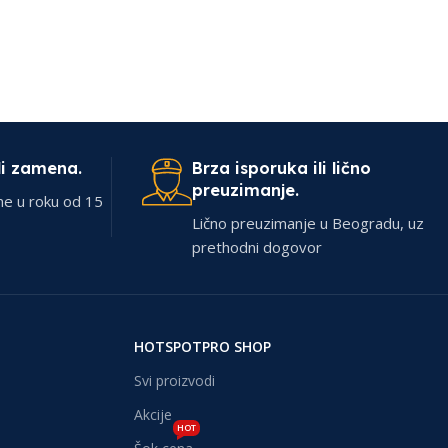
li zamena.
Brza isporuka ili lično
preuzimanje.
ne u roku od 15
Lično preuzimanje u Beogradu, uz
prethodni dogovor
HOTSPOTPRO SHOP
Svi proizvodi
Akcije
HOT