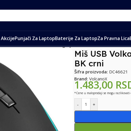
Akcije
Punjači Za Laptop
Baterije Za Laptop
Za Pravna Lica
ure
/
Miš USB Volkano VX Gaming Hydra VX-212-BK crni
Miš USB Volk
BK crni
Šifra proizvoda:
DC46621
Brand:
VolcanoX
1.483,00
RS
*Cene u maloprodaji se mogu razlikovati
-
+