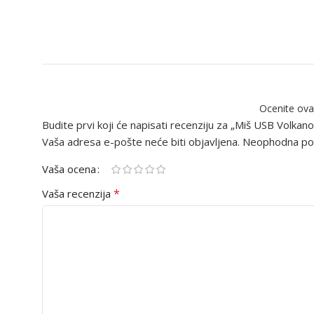
Ocenite ova
Budite prvi koji će napisati recenziju za „Miš USB Volk
Vaša adresa e-pošte neće biti objavljena.
Neophodna pol
Vaša ocena
*
Vaša recenzija