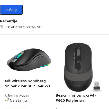
Recenzije
There are no reviews yet
Miš Wireless Sandberg
Sniper 2 2400DPI 640-21
Bežični miš optički A4-
Šifra:
DC25600
Na stanju
FG10 Fstyler sivi