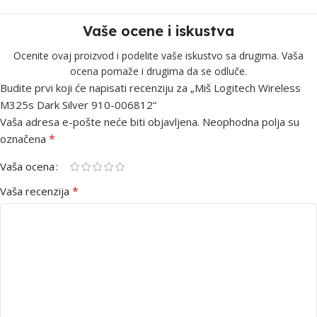
Vaše ocene i iskustva
Ocenite ovaj proizvod i podelite vaše iskustvo sa drugima. Vaša
ocena pomaže i drugima da se odluče.
Budite prvi koji će napisati recenziju za „Miš Logitech Wireless
M325s Dark Silver 910-006812“
Vaša adresa e-pošte neće biti objavljena.
Neophodna polja su
*
označena
Vaša ocena
*
Vaša recenzija