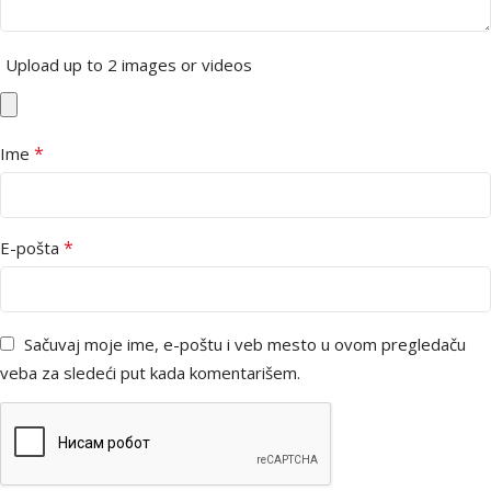
Upload up to 2 images or videos
*
Ime
*
E-pošta
Sačuvaj moje ime, e-poštu i veb mesto u ovom pregledaču
veba za sledeći put kada komentarišem.