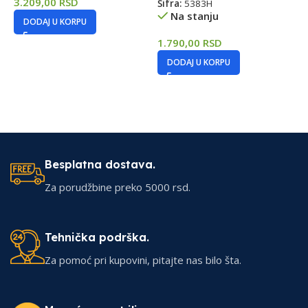
3.209,00
RSD
Šifra:
5383H
Na stanju
M
DODAJ U KORPU
A
1.790,00
RSD
Š
DODAJ U KORPU
1
Besplatna dostava.
Za porudžbine preko 5000 rsd.
Tehnička podrška.
Za pomoć pri kupovini, pitajte nas bilo šta.