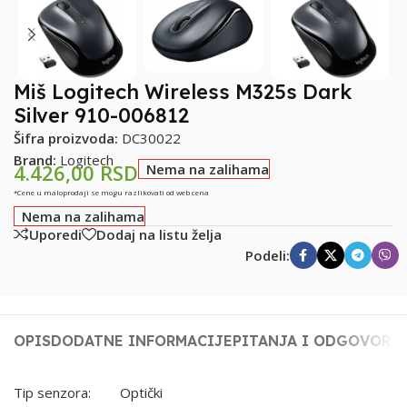
Miš Logitech Wireless M325s Dark
Silver 910-006812
Šifra proizvoda:
DC30022
Brand:
Logitech
4.426,00
RSD
Nema na zalihama
*Cene u maloprodaji se mogu razlikovati od web cena
Nema na zalihama
Uporedi
Dodaj na listu želja
Podeli:
OPIS
DODATNE INFORMACIJE
PITANJA I ODGOVORI
Tip senzora: Optički