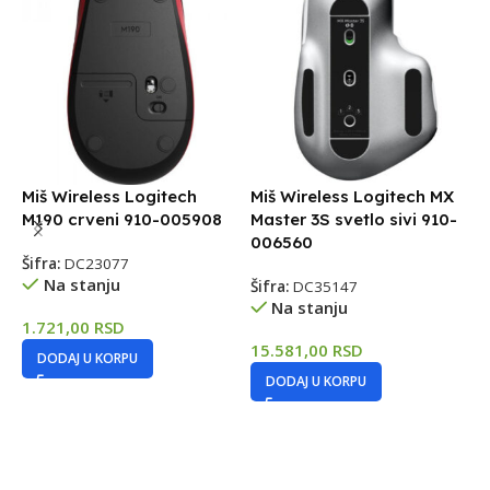
Miš Wireless Logitech
Miš Wireless Logitech MX
M190 crveni 910-005908
Master 3S svetlo sivi 910-
006560
Šifra:
DC23077
Na stanju
Šifra:
DC35147
Na stanju
M
1.721,00
RSD
c
15.581,00
RSD
DODAJ U KORPU
Š
DODAJ U KORPU
8