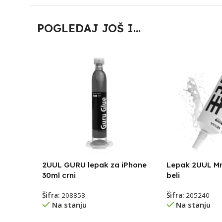
POGLEDAJ JOŠ I...
2UUL GURU lepak za iPhone
Lepak 2UUL Mr.
30ml crni
beli
Šifra:
208853
Šifra:
205240
Na stanju
Na stanju