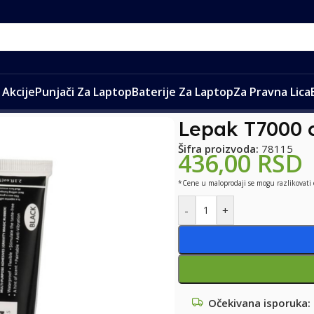
Akcije
Punjači Za Laptop
Baterije Za Laptop
Za Pravna Lica
k T7000 crni 50ml
Lepak T7000 c
Šifra proizvoda:
78115
436,00
RSD
*Cene u maloprodaji se mogu razlikovati
-
+
Očekivana isporuka: