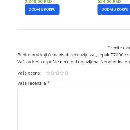
2.340,00
RSD
654,00
RSD
DODAJ U KORPU
DODAJ U KORPU
Ocenite ova
Budite prvi koji će napisati recenziju za „Lepak T7000 cr
Vaša adresa e-pošte neće biti objavljena.
Neophodna pol
Vaša ocena
*
Vaša recenzija