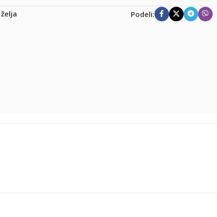
 želja
Podeli: