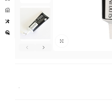
Klikni za uvećanje
.