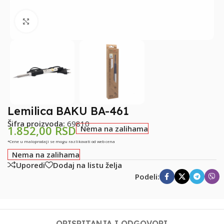
Klikni za uvećanje
Lemilica BAKU BA-461
Šifra proizvoda:
69810
1.852,00
RSD
Nema na zalihama
*Cene u maloprodaji se mogu razlikovati od web cena
Nema na zalihama
Uporedi
Dodaj na listu želja
Podeli:
OPIS
PITANJA I ODGOVORI