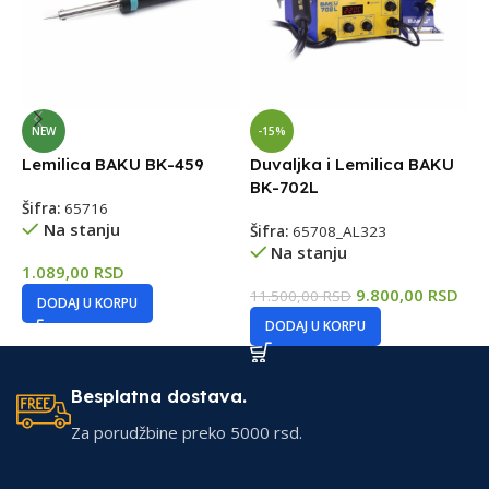
L
NEW
-15%
Lemilica BAKU BK-459
Duvaljka i Lemilica BAKU
Š
BK-702L
Šifra:
65716
7
Na stanju
Šifra:
65708_AL323
Na stanju
1.089,00
RSD
9.800,00
RSD
11.500,00
RSD
DODAJ U KORPU
DODAJ U KORPU
Besplatna dostava.
Za porudžbine preko 5000 rsd.