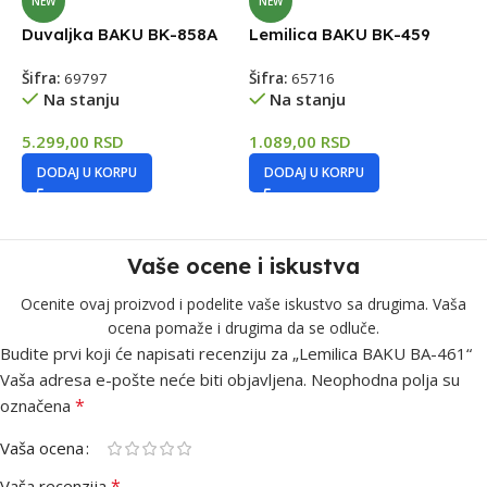
NEW
NEW
Duvaljka BAKU BK-858A
Lemilica BAKU BK-459
S
Šifra:
69797
Šifra:
65716
Š
Na stanju
Na stanju
5.299,00
RSD
1.089,00
RSD
6
DODAJ U KORPU
DODAJ U KORPU
Vaše ocene i iskustva
Ocenite ovaj proizvod i podelite vaše iskustvo sa drugima. Vaša
ocena pomaže i drugima da se odluče.
Budite prvi koji će napisati recenziju za „Lemilica BAKU BA-461“
Vaša adresa e-pošte neće biti objavljena.
Neophodna polja su
*
označena
Vaša ocena
*
Vaša recenzija