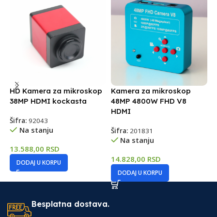
HD Kamera za mikroskop
Kamera za mikroskop
K
38MP HDMI kockasta
48MP 4800W FHD V8
m
HDMI
i
Šifra:
92043
Na stanju
Šifra:
201831
Š
Na stanju
13.588,00
RSD
14.828,00
RSD
7
DODAJ U KORPU
DODAJ U KORPU
Besplatna dostava.