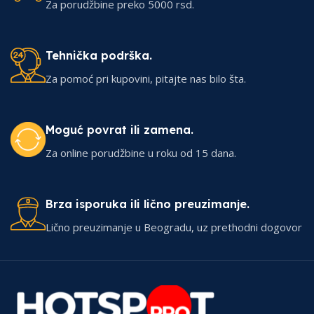
Za porudžbine preko 5000 rsd.
Tehnička podrška.
Za pomoć pri kupovini, pitajte nas bilo šta.
Moguć povrat ili zamena.
Za online porudžbine u roku od 15 dana.
Brza isporuka ili lično preuzimanje.
Lično preuzimanje u Beogradu, uz prethodni dogovor