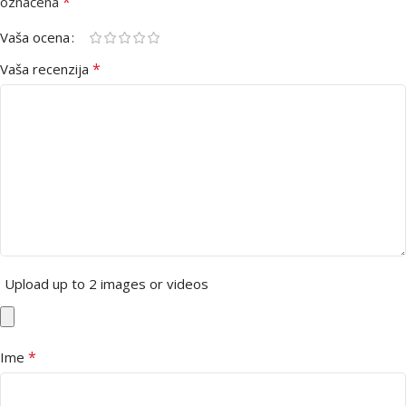
*
označena
Vaša ocena
*
Vaša recenzija
Upload up to 2 images or videos
*
Ime