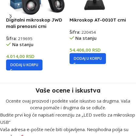
Digitalni mikroskop JWD
Mikroskop AT-0010T crni
D
mali prenosni crni
X
Šifra:
220454
Na stanju
Šifra:
219695
Š
Na stanju
54.406,00
RSD
4.014,00
RSD
6
DODAJ U KORPU
DODAJ U KORPU
Vaše ocene i iskustva
Ocenite ovaj proizvod i podelite vaše iskustvo sa drugima. Vaša
ocena pomaže i drugima da se odluče.
Budite prvi koji će napisati recenziju za „LED svetlo za mikroskop
USB“
Vaša adresa e-pošte neće biti objavljena.
Neophodna polja su