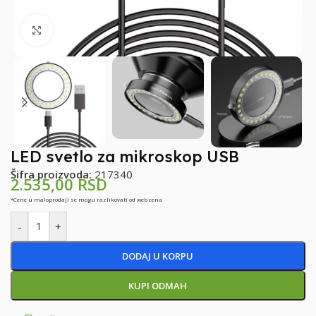
Klikni za uvećanje
LED svetlo za mikroskop USB
Šifra proizvoda:
217340
2.535,00
RSD
*Cene u maloprodaji se mogu razlikovati od web cena
-
+
DODAJ U KORPU
KUPI ODMAH