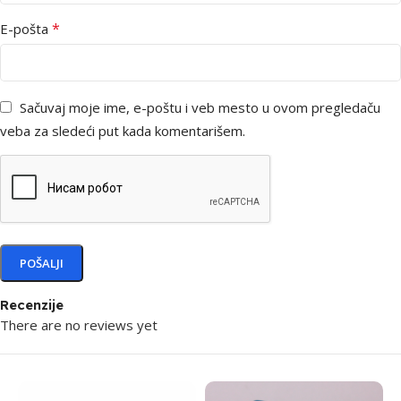
*
E-pošta
Sačuvaj moje ime, e-poštu i veb mesto u ovom pregledaču
veba za sledeći put kada komentarišem.
Recenzije
There are no reviews yet