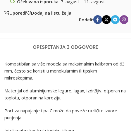
Očekivana isporuka:
7. avgust – 11. avgust
Uporedi
Dodaj na listu želja
Podeli:
OPIS
PITANJA I ODGOVORI
Kompatibilan sa više modela sa maksimalnim kalibrom od 63
mm, često se koristi u monokularnim ili tipskim
mikroskopima.
Materijal od aluminijumske legure, lagan, izdržljiv, otporan na
toplotu, otporan na koroziju.
Port za napajanje tipa C može da poveže različite izvore
punjenja.
Inteligentna kontrola jednim klikom.