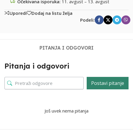
Očekivana isporuka:
11. avgust – 13. avgust
Uporedi
Dodaj na listu želja
Podeli:
PITANJA I ODGOVORI
Pitanja i odgovori
Postavi pitanje
Još uvek nema pitanja