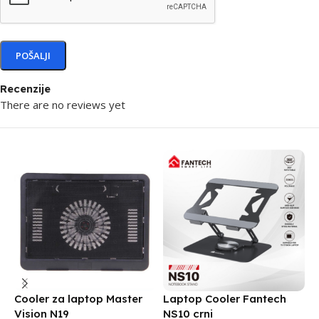
Recenzije
There are no reviews yet
Cooler za laptop Master
Laptop Cooler Fantech
C
Vision N19
NS10 crni
N