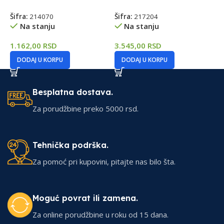
Šifra:
214070
Šifra:
217204
Š
Na stanju
Na stanju
1.162,00
RSD
3.545,00
RSD
1
DODAJ U KORPU
DODAJ U KORPU
Besplatna dostava.
Za porudžbine preko 5000 rsd.
Tehnička podrška.
Za pomoć pri kupovini, pitajte nas bilo šta.
Moguć povrat ili zamena.
Za online porudžbine u roku od 15 dana.