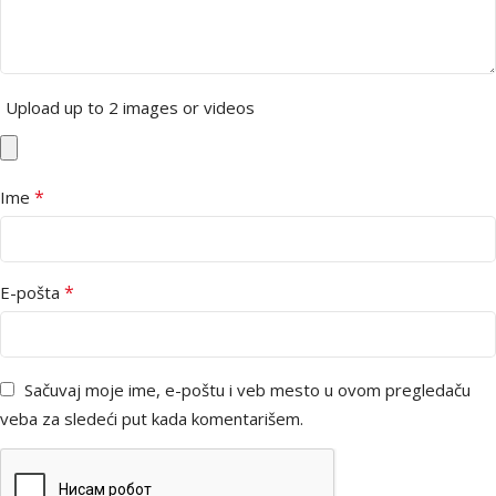
Upload up to 2 images or videos
*
Ime
*
E-pošta
Sačuvaj moje ime, e-poštu i veb mesto u ovom pregledaču
veba za sledeći put kada komentarišem.