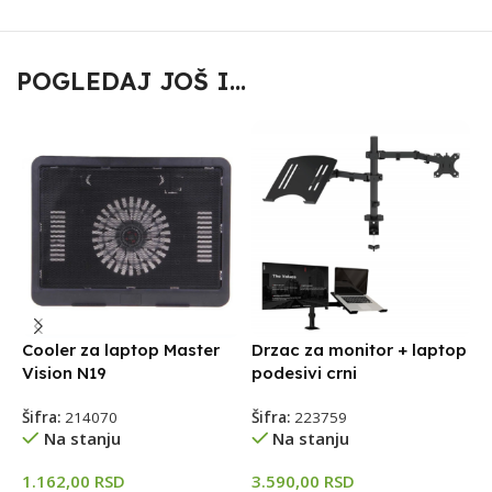
POGLEDAJ JOŠ I...
Cooler za laptop Master
Drzac za monitor + laptop
L
Vision N19
podesivi crni
N
Šifra:
214070
Šifra:
223759
Š
Na stanju
Na stanju
1.162,00
RSD
3.590,00
RSD
3