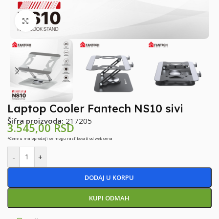
Klikni za uvećanje
Laptop Cooler Fantech NS10 sivi
Šifra proizvoda:
217205
3.545,00
RSD
*Cene u maloprodaji se mogu razlikovati od web cena
-
+
DODAJ U KORPU
KUPI ODMAH