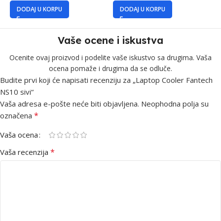
DODAJ U KORPU
DODAJ U KORPU
Vaše ocene i iskustva
Ocenite ovaj proizvod i podelite vaše iskustvo sa drugima. Vaša
ocena pomaže i drugima da se odluče.
Budite prvi koji će napisati recenziju za „Laptop Cooler Fantech
NS10 sivi“
Vaša adresa e-pošte neće biti objavljena.
Neophodna polja su
*
označena
Vaša ocena
*
Vaša recenzija