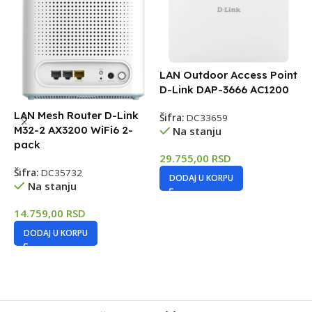
LAN Outdoor Access Point
D-Link DAP-3666 AC1200
L
A
LAN Mesh Router D-Link
Šifra:
DC33659
A
M32-2 AX3200 WiFi6 2-
Na stanju
pack
29.755,00
RSD
Š
Šifra:
DC35732
DODAJ U KORPU
Na stanju
7
14.759,00
RSD
DODAJ U KORPU