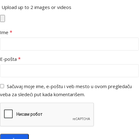
Upload up to 2 images or videos
*
Ime
*
E-pošta
Sačuvaj moje ime, e-poštu i veb mesto u ovom pregledaču
veba za sledeći put kada komentarišem.