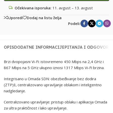
Očekivana isporuka:
11. avgust – 13. avgust
Uporedi
Dodaj na listu želja
Podeli:
OPIS
DODATNE INFORMACIJE
PITANJA I ODGOVORI
Brzi dvopojasni Vi-Fi: istovremeno 450 Mbps na 2,4 GHz i
867 Mbps na 5 GHz ukupno iznosi 1317 Mbps Vi-Fi brzina.
Integrisano u Omada SDN: obezbeđivanje bez dodira
(ZTP)‡, centralizovano upravljanje oblakom i inteligentno
nadgledanje.
Centralizovano upravljanje: pristup oblaku i aplikacija Omada
za ultra praktičnost i lako upravljanje.