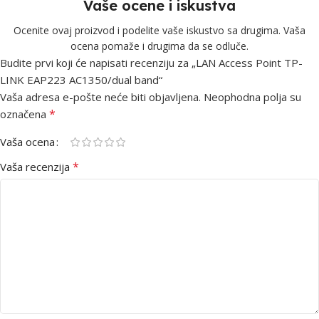
Vaše ocene i iskustva
Ocenite ovaj proizvod i podelite vaše iskustvo sa drugima. Vaša
ocena pomaže i drugima da se odluče.
Budite prvi koji će napisati recenziju za „LAN Access Point TP-
LINK EAP223 AC1350/dual band“
Vaša adresa e-pošte neće biti objavljena.
Neophodna polja su
*
označena
Vaša ocena
*
Vaša recenzija