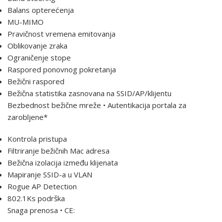
Balans opterećenja
MU-MIMO
Pravičnost vremena emitovanja
Oblikovanje zraka
Ograničenje stope
Raspored ponovnog pokretanja
Bežični raspored
Bežična statistika zasnovana na SSID/AP/klijentu
Bezbednost bežične mreže • Autentikacija portala za
zarobljene*
Kontrola pristupa
Filtriranje bežičnih Mac adresa
Bežična izolacija između klijenata
Mapiranje SSID-a u VLAN
Rogue AP Detection
802.1Ks podrška
Snaga prenosa • CE: