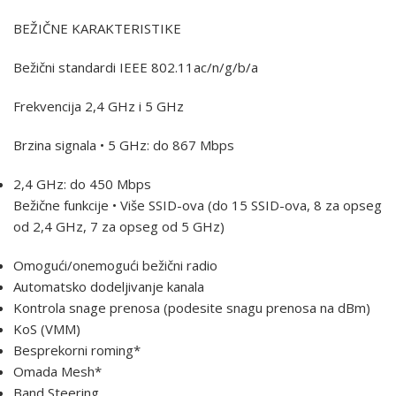
BEŽIČNE KARAKTERISTIKE
Bežični standardi IEEE 802.11ac/n/g/b/a
Frekvencija 2,4 GHz i 5 GHz
Brzina signala • 5 GHz: do 867 Mbps
2,4 GHz: do 450 Mbps
Bežične funkcije • Više SSID-ova (do 15 SSID-ova, 8 za opseg
od 2,4 GHz, 7 za opseg od 5 GHz)
Omogući/onemogući bežični radio
Automatsko dodeljivanje kanala
Kontrola snage prenosa (podesite snagu prenosa na dBm)
KoS (VMM)
Besprekorni roming*
Omada Mesh*
Band Steering