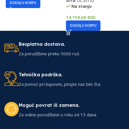
Šifra:
DC35732
DODAJ U KORPU
Na stanju
14.759,00
RSD
DODAJ U KORPU
Besplatna dostava.
Za porudžbine preko 5000 rsd.
Tehnička podrška.
Za pomoć pri kupovini, pitajte nas bilo šta.
Moguć povrat ili zamena.
Za online porudžbine u roku od 15 dana.