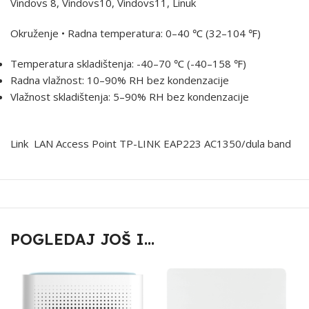
Vindovs 8, Vindovs10, Vindovs11, Linuk
Okruženje • Radna temperatura: 0–40 ℃ (32–104 ℉)
Temperatura skladištenja: -40–70 ℃ (-40–158 ℉)
Radna vlažnost: 10–90% RH bez kondenzacije
Vlažnost skladištenja: 5–90% RH bez kondenzacije
Link
LAN Access Point TP-LINK EAP223 AC1350/dula band
POGLEDAJ JOŠ I...