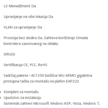
L3 Menadžment Da
Upravljanje na više lokacija Da
VLAN za upravljanje Da
Provizija bez dodira Da. Zahteva korišćenje Omada
kontrolera zasnovanog na oblaku
DRUGI
Sertifikacija CE, FCC, RoHS
Sadržaj paketa • AC1350 bežična MU-MIMO gigabitna
pristupna tačka za montažu na plafon EAP223
Kompleti za montažu
Uputstvo za instalaciju
Sistemski zahtevi Microsoft Vindovs KSP, Vista, Vindovs 7,