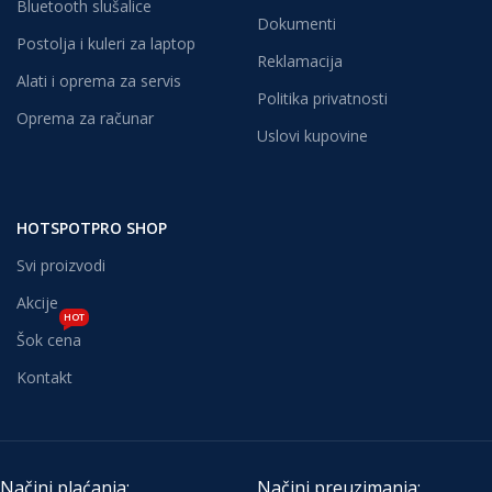
Bluetooth slušalice
Dokumenti
Postolja i kuleri za laptop
Reklamacija
Alati i oprema za servis
Politika privatnosti
Oprema za računar
Uslovi kupovine
HOTSPOTPRO SHOP
Svi proizvodi
Akcije
HOT
Šok cena
Kontakt
Načini plaćanja:
Načini preuzimanja: