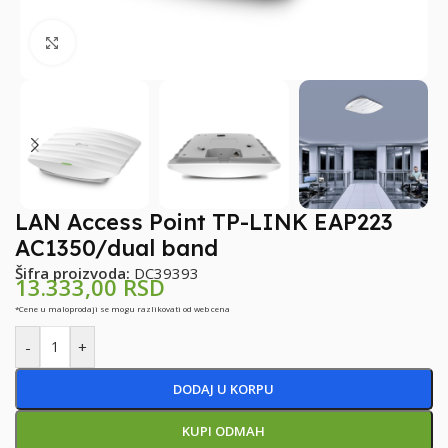
Klikni za uvećanje
LAN Access Point TP-LINK EAP223
AC1350/dual band
Šifra proizvoda:
DC39393
13.333,00
RSD
*Cene u maloprodaji se mogu razlikovati od web cena
-
+
DODAJ U KORPU
KUPI ODMAH