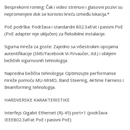
Besprekorni roming: Čak i video strimovi i glasovni pozivi su
nepromenjeni dok se korisnici kreću između lokacija.*
PoE podrška: Podržava i standardni 802.3af/at i pasivni PoE
(PoE adapter nije uključen) za fleksibilne instalacije.
Sigurna mreža za goste: Zajedno sa višestrukim opcijama
autentifikacije (SMS/Facebook Vi-Fi/vaučer, itd.) i obiljem
bežičnih sigurnosnih tehnologija.
Napredna bežična tehnologija: Optimizujte performanse
mreže pomoću MU-MIMO, Band Steering, Airtime Fairness i
Beamforming tehnologija.
HARDVERSKE KARAKTERISTIKE
Interfejs Gigabit Ethernet (RJ-45) port×1 (podržava
IEEE802.3af/at PoE i pasivni PoE)