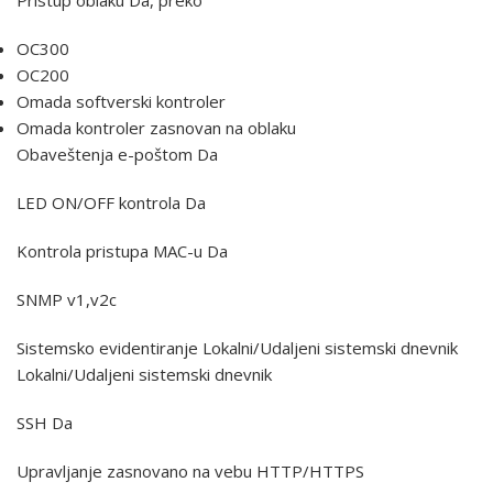
Pristup oblaku Da, preko
OC300
OC200
Omada softverski kontroler
Omada kontroler zasnovan na oblaku
Obaveštenja e-poštom Da
LED ON/OFF kontrola Da
Kontrola pristupa MAC-u Da
SNMP v1,v2c
Sistemsko evidentiranje Lokalni/Udaljeni sistemski dnevnik
Lokalni/Udaljeni sistemski dnevnik
SSH Da
Upravljanje zasnovano na vebu HTTP/HTTPS