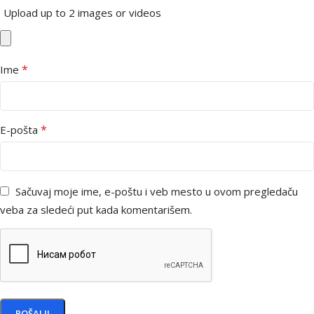
Upload up to 2 images or videos
*
Ime
*
E-pošta
Sačuvaj moje ime, e-poštu i veb mesto u ovom pregledaču
veba za sledeći put kada komentarišem.