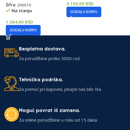
3.150,00
RSD
1
Šifra:
206610
Na stanju
DODAJ U KORPU
1.364,00
RSD
DODAJ U KORPU
Besplatna dostava.
Za porudžbine preko 5000 rsd.
Tehnička podrška.
Za pomoć pri kupovini, pitajte nas bilo šta.
Moguć povrat ili zamena.
Za online porudžbine u roku od 15 dana.