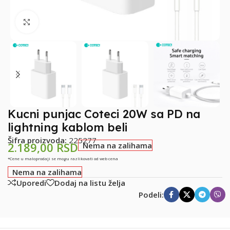
Klikni za uvećanje
Kucni punjac Coteci 20W sa PD na
lightning kablom beli
Šifra proizvoda:
225277
2.189,00
RSD
Nema na zalihama
*Cene u maloprodaji se mogu razlikovati od web cena
Nema na zalihama
Uporedi
Dodaj na listu želja
Podeli: