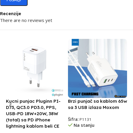
Recenzije
There are no reviews yet
Kucni punjac Pluginn PI-
Brzi punjač sa kablom 65w
B
D73, QC3.0 PD3.0, PPS,
sa 3 USB izlaza Moxom
b
USB-PD 18W+20W, 38W
Šifra:
P1131
Š
(total) sa PD iPhone
Na stanju
lightning kablom beli CE