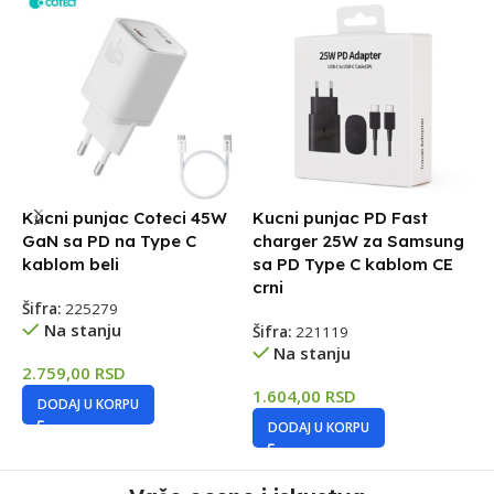
Kucni punjac Coteci 45W
Kucni punjac PD Fast
K
GaN sa PD na Type C
charger 25W za Samsung
4
kablom beli
sa PD Type C kablom CE
s
crni
Šifra:
225279
Š
Na stanju
Šifra:
221119
Na stanju
2.759,00
RSD
2
1.604,00
RSD
DODAJ U KORPU
DODAJ U KORPU