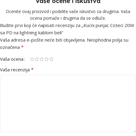
Vaše ocene i iskustva
Ocenite ovaj proizvod i podelite vaše iskustvo sa drugima. Vaša
ocena pomaže i drugima da se odluče.
Budite prvi koji će napisati recenziju za „Kucni punjac Coteci 20W
sa PD na lightning kablom beli“
Vaša adresa e-pošte neće biti objavljena.
Neophodna polja su
*
označena
Vaša ocena
*
Vaša recenzija