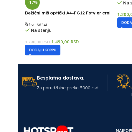
-17%
Na 
Bežični miš optički A4-FG12 Fstyler crni
1.200,
DODAJ
Šifra:
6634H
Na stanju
1.490,00
RSD
1.790,00
RSD
DODAJ U KORPU
Besplatna dostava.
Za porudžbine preko 5000 rsd.
NAJPOP