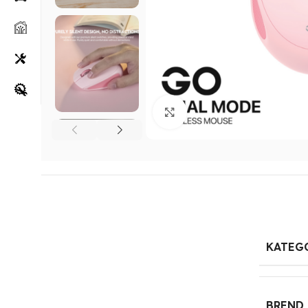
Klikni za uvećanje
KATEG
BREND