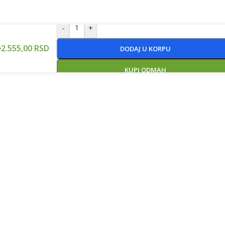
-
+
2.555,00
RSD
e
DODAJ U KORPU
KUPI ODMAH