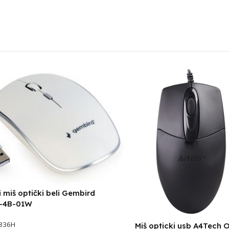
i miš optički beli Gembird
-4B-01W
836H
Miš opticki usb A4Tech 