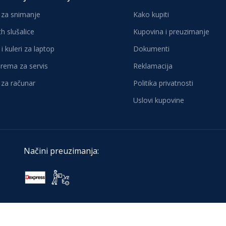
za snimanje
Kako kupiti
h slušalice
Kupovina i preuzimanje
i kuleri za laptop
Dokumenti
oprema za servis
Reklamacija
za računar
Politika privatnosti
Uslovi kupovine
Načini preuzimanja: