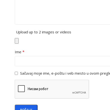
Upload up to 2 images or videos
*
Ime
Sačuvaj moje ime, e-poštu i veb mesto u ovom pregl