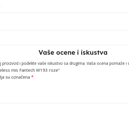
Vaše ocene i iskustva
j proizvod i podelite vaše iskustvo sa drugima. Vaša ocena pomaže i 
Wireless mis Fantech W193 roze“
*
ja su označena