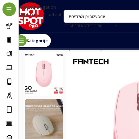
Skip to navigation
Skip to main content
ODABERI KATEGORIJU
Kategorije
Почетна
/
Računari i oprema
/
Periferije
/
Miševi i tastat