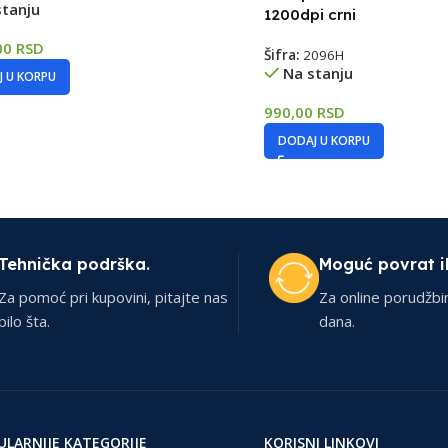
stanju
1200dpi crni
00
RSD
Šifra:
2096H
Na stanju
 U KORPU
990,00
RSD
DODAJ U KORPU
Tehnička podrška.
Moguć povrat i
Za pomoć pri kupovini, pitajte nas
Za online porudžbi
bilo šta.
dana.
ULARNIJE KATEGORIJE
KORISNI LINKOVI