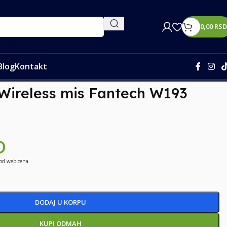
0,00
RSD
Blog
Kontakt
 Wireless mis Fantech W193
D
 od web cena
DODAJ U KORPU
KUPI ODMAH