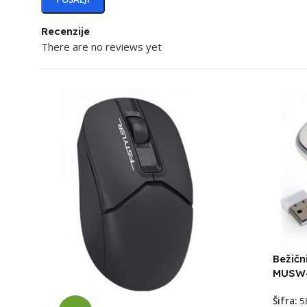
Recenzije
There are no reviews yet
Bežičn
MUSW
Šifra:
5