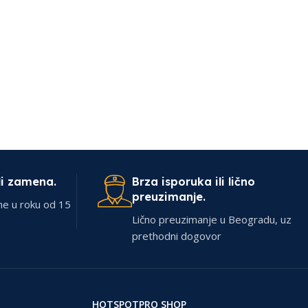
li zamena.
Brza isporuka ili lično
preuzimanje.
ne u roku od 15
Lično preuzimanje u Beogradu, uz
prethodni dogovor
HOTSPOTPRO SHOP