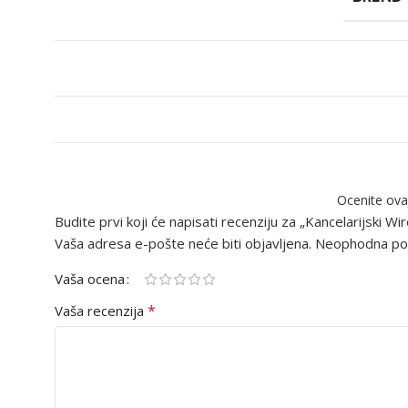
Ocenite ova
Budite prvi koji će napisati recenziju za „Kancelarijski 
Vaša adresa e-pošte neće biti objavljena.
Neophodna pol
Vaša ocena
*
Vaša recenzija