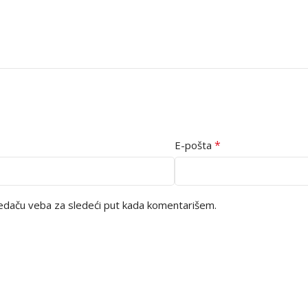
*
E-pošta
edaču veba za sledeći put kada komentarišem.