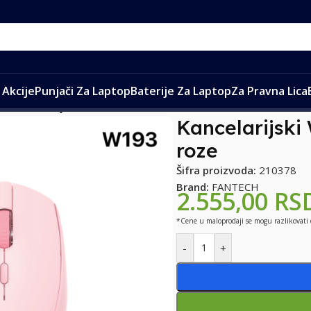
Akcije
Punjači Za Laptop
Baterije Za Laptop
Za Pravna Lica
ure
/
Kancelarijski Wireless mis Fantech W193 roze
Kancelarijski
roze
Šifra proizvoda:
210378
Brand:
FANTECH
2.555,00
RS
*Cene u maloprodaji se mogu razlikovati
-
+