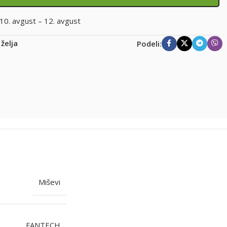
10. avgust – 12. avgust
 želja
Podeli:
Miševi
FANTECH