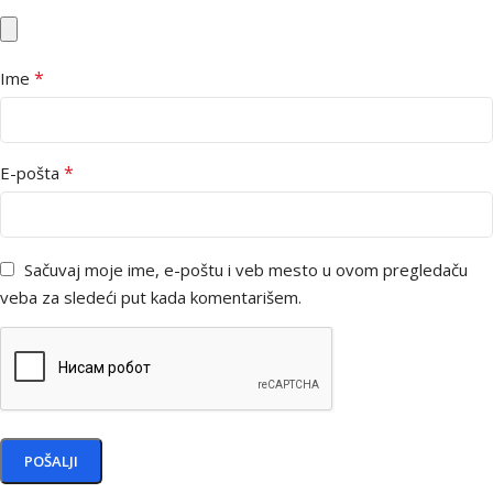
*
Ime
*
E-pošta
Sačuvaj moje ime, e-poštu i veb mesto u ovom pregledaču
veba za sledeći put kada komentarišem.