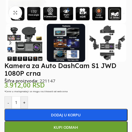
Klikni za uvećanje
Kamera za Auto DashCam S1 JWD
1080P crna
Šifra proizvoda:
221147
3.912,00
RSD
*Cene u maloprodaji se mogu razlikovati od web cena
-
+
DODAJ U KORPU
KUPI ODMAH