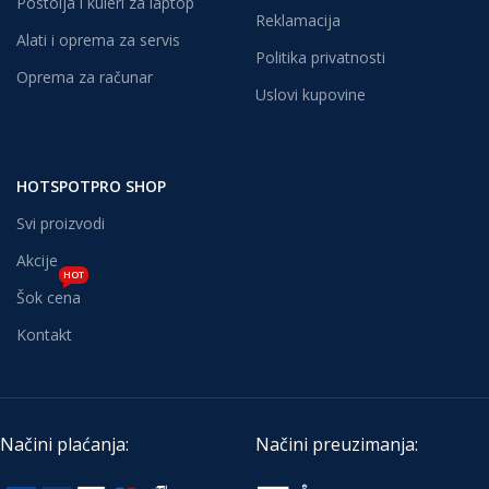
Postolja i kuleri za laptop
Reklamacija
Alati i oprema za servis
Politika privatnosti
Oprema za računar
Uslovi kupovine
HOTSPOTPRO SHOP
Svi proizvodi
Akcije
HOT
Šok cena
Kontakt
Načini plaćanja:
Načini preuzimanja: