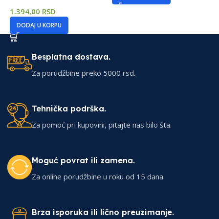
1.394,00
RSD
DODAJ U KORPU
Besplatna dostava.
Za porudžbine preko 5000 rsd.
Tehnička podrška.
Za pomoć pri kupovini, pitajte nas bilo šta.
Moguć povrat ili zamena.
Za online porudžbine u roku od 15 dana.
Brza isporuka ili lično preuzimanje.