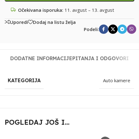
Očekivana isporuka:
11. avgust – 13. avgust
Uporedi
Dodaj na listu želja
Podeli:
DODATNE INFORMACIJE
PITANJA I ODGOVORI
KATEGORIJA
Auto kamere
POGLEDAJ JOŠ I...