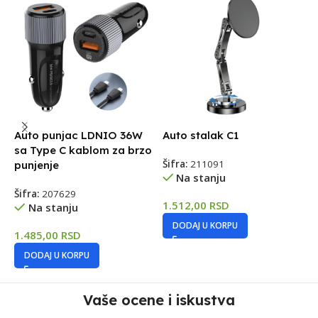
Auto punjac LDNIO 36W
Auto stalak C1
A
sa Type C kablom za brzo
Šifra:
211091
Š
punjenje
Na stanju
Šifra:
207629
1.512,00
RSD
2
Na stanju
DODAJ U KORPU
1.485,00
RSD
DODAJ U KORPU
Vaše ocene i iskustva