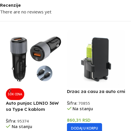
Recenzije
There are no reviews yet
Drzac za casu za auto crni
F
ŠOK CENA
Auto punjac LDNIO 36W
Šifra:
70855
Š
Na stanju
sa Type C kablom
860,31
RSD
3
Šifra:
95374
Na stanju
DODAJ U KORPU