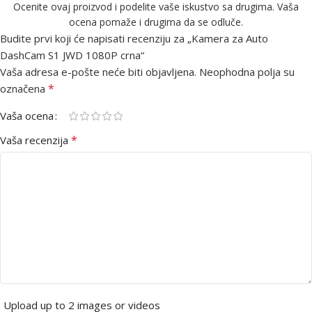
Ocenite ovaj proizvod i podelite vaše iskustvo sa drugima. Vaša
ocena pomaže i drugima da se odluče.
Budite prvi koji će napisati recenziju za „Kamera za Auto
DashCam S1 JWD 1080P crna“
Vaša adresa e-pošte neće biti objavljena.
Neophodna polja su
*
označena
Vaša ocena
*
Vaša recenzija
Upload up to 2 images or videos