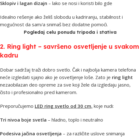
Sklopiv i lagan dizajn
– lako se nosi i koristi bilo gde
Idealno rešenje ako želiš slobodu u kadriranju, stabilnost i
mogućnost da sam/a snimaš bez dodatne pomoći.
Pogledaj celu ponudu tripoda i stativa
2. Ring light – savršeno osvetljenje u svakom
kadru
Dobar sadržaj traži dobro svetlo. Čak i najbolja kamera telefona
neće izgledati sjajno ako je osvetljenje loše. Zato je
ring light
nezaobilazan deo opreme za sve koji žele da izgledaju jasno,
čisto i profesionalno pred kamerom.
Preporučujemo
LED ring svetlo od 30 cm
,
koje nudi:
Tri nivoa boje svetla
– hladno, toplo i neutralno
Podesiva jačina osvetljenja
– za različite uslove snimanja