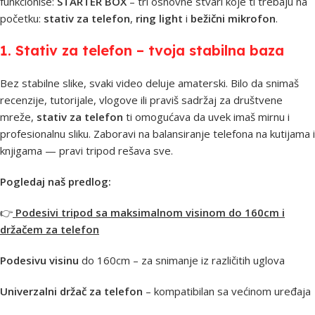
funkcioniše:
STARTER BOX
– tri osnovne stvari koje ti trebaju na
početku:
stativ za telefon
,
ring light
i
bežični mikrofon
.
1. Stativ za telefon – tvoja stabilna baza
Bez stabilne slike, svaki video deluje amaterski. Bilo da snimaš
recenzije, tutorijale, vlogove ili praviš sadržaj za društvene
mreže,
stativ za telefon
ti omogućava da uvek imaš mirnu i
profesionalnu sliku. Zaboravi na balansiranje telefona na kutijama i
knjigama — pravi tripod rešava sve.
Pogledaj naš predlog:
👉
Podesivi tripod sa maksimalnom visinom do 160cm i
držačem za telefon
Podesivu visinu
do 160cm – za snimanje iz različitih uglova
Univerzalni držač za telefon
– kompatibilan sa većinom uređaja