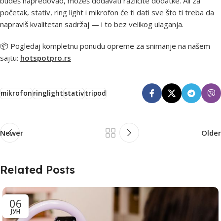
budeš napredovao, možeš dodavati različite dodatke. Ali za
početak, stativ, ring light i mikrofon će ti dati sve što ti treba da
napraviš kvalitetan sadržaj — i to bez velikog ulaganja.
📦 Pogledaj kompletnu ponudu opreme za snimanje na našem
sajtu:
hotspotpro.rs
mikrofon
ringlight
stativ
tripod
Newer
Older
Related Posts
06
ЈУН