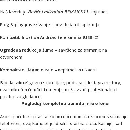
Naš favorit je
Bežični mikrofon REMAX K11
, koji nudi:
Plug & play povezivanje
– bez dodatnih aplikacija
Kompatibilnost sa Android telefonima (USB-C)
Ugrađena redukcija šuma
– savršeno za snimanje na
otvorenom
Kompaktan i lagan dizajn
– neprimetan u kadru
Bilo da snimaš govore, tutorijale, podcast ili Instagram story,
ovaj mikrofon će učiniti da tvoj sadržaj zvuči profesionalno i
prijatno za gledaoce.
Pogledaj kompletnu ponudu mikrofona
Ako si početnik i pitaš se kojom opremom da započneš snimanje
telefonom, ovaj komplet je idealna startna tačka. Kasnije, kad