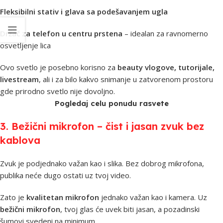
Fleksibilni stativ i glava sa podešavanjem ugla
Držač za telefon u centru prstena
– idealan za ravnomerno
osvetljenje lica
Ovo svetlo je posebno korisno za
beauty vlogove, tutorijale,
livestream
, ali i za bilo kakvo snimanje u zatvorenom prostoru
gde prirodno svetlo nije dovoljno.
Pogledaj celu ponudu rasvete
3. Bežični mikrofon – čist i jasan zvuk bez
kablova
Zvuk je podjednako važan kao i slika. Bez dobrog mikrofona,
publika neće dugo ostati uz tvoj video.
Zato je
kvalitetan mikrofon
jednako važan kao i kamera. Uz
bežični mikrofon
, tvoj glas će uvek biti jasan, a pozadinski
šumovi svedeni na minimum.