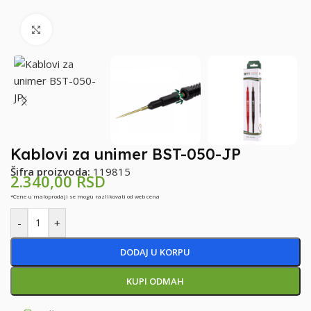
Klikni za uvećanje
Kablovi za unimer BST-050-JP
Šifra proizvoda:
119815
2.340,00
RSD
*Cene u maloprodaji se mogu razlikovati od web cena
-
+
DODAJ U KORPU
KUPI ODMAH