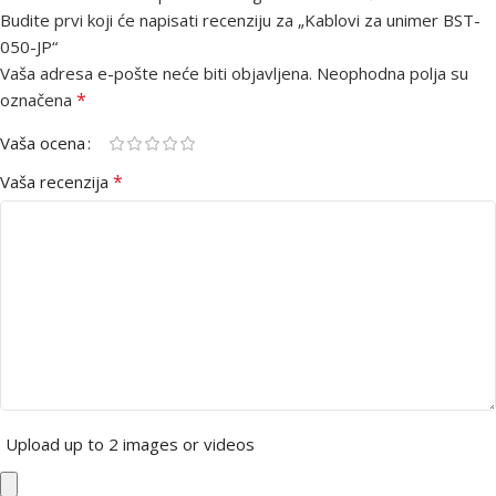
Budite prvi koji će napisati recenziju za „Kablovi za unimer BST-
050-JP“
Vaša adresa e-pošte neće biti objavljena.
Neophodna polja su
*
označena
Vaša ocena
*
Vaša recenzija
Upload up to 2 images or videos