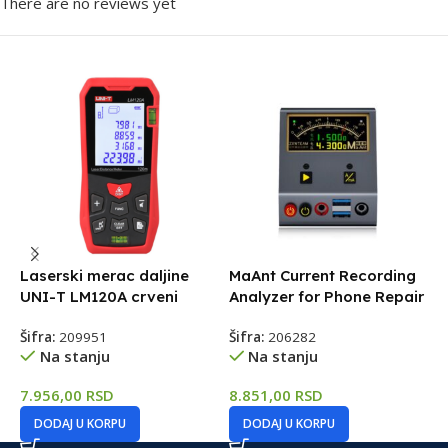
There are no reviews yet
Laserski merac daljine
MaAnt Current Recording
M
UNI-T LM120A crveni
Analyzer for Phone Repair
u
Šifra:
209951
Šifra:
206282
Š
Na stanju
Na stanju
7.956,00
RSD
8.851,00
RSD
1
DODAJ U KORPU
DODAJ U KORPU