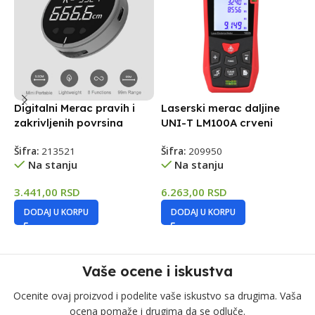
Digitalni Merac pravih i
Laserski merac daljine
L
zakrivljenih povrsina
UNI-T LM100A crveni
U
Šifra:
213521
Šifra:
209950
Š
Na stanju
Na stanju
3.441,00
RSD
6.263,00
RSD
7
DODAJ U KORPU
DODAJ U KORPU
Vaše ocene i iskustva
Ocenite ovaj proizvod i podelite vaše iskustvo sa drugima. Vaša
ocena pomaže i drugima da se odluče.