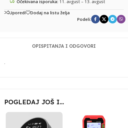
Očekivana isporuka:
11. avgust – 13. avgust
Uporedi
Dodaj na listu želja
Podeli:
OPIS
PITANJA I ODGOVORI
.
POGLEDAJ JOŠ I...