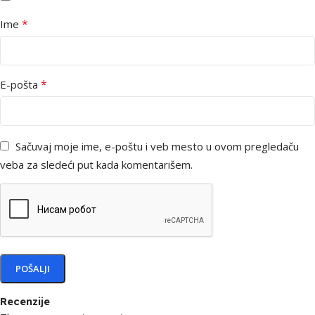
*
Ime
*
E-pošta
Sačuvaj moje ime, e-poštu i veb mesto u ovom pregledaču
veba za sledeći put kada komentarišem.
Recenzije