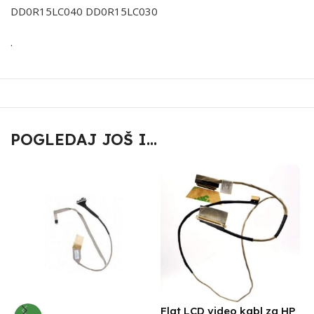
DD0R15LC040 DD0R15LC030
.
POGLEDAJ JOŠ I...
F
Flat LCD video kabl za HP