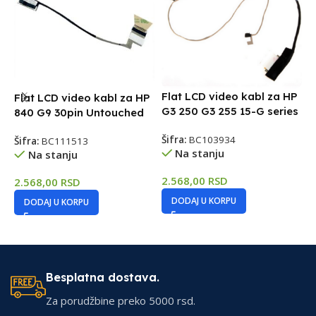
Flat LCD video kabl za HP
Flat LCD video kabl za HP
F
G3 250 G3 255 15-G series
840 G9 30pin Untouched
G
Šifra:
BC103934
Šifra:
BC111513
Š
Na stanju
Na stanju
2.568,00
RSD
2.568,00
RSD
2
DODAJ U KORPU
DODAJ U KORPU
Besplatna dostava.
Za porudžbine preko 5000 rsd.