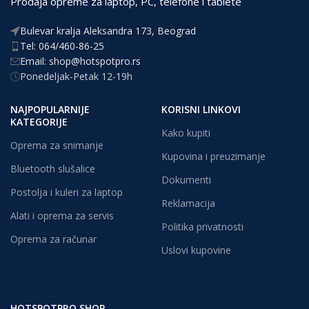
Prodaja opreme za laptop, PC, telefone i tablete
Bulevar kralja Aleksandra 173, Beograd
Tel: 064/460-86-25
Email: shop@hotspotpro.rs
Ponedeljak-Petak 12-19h
NAJPOPULARNIJE
KORISNI LINKOVI
KATEGORIJE
Kako kupiti
Oprema za snimanje
Kupovina i preuzimanje
Bluetooth slušalice
Dokumenti
Postolja i kuleri za laptop
Reklamacija
Alati i oprema za servis
Politika privatnosti
Oprema za računar
Uslovi kupovine
HOTSPOTPRO SHOP