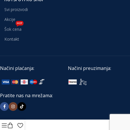
Svi proizvodi
Akcije
HOT
Šok cena
Kontakt
Načini plaćanja:
Načini preuzimanja:
Pratite nas na mrežama: