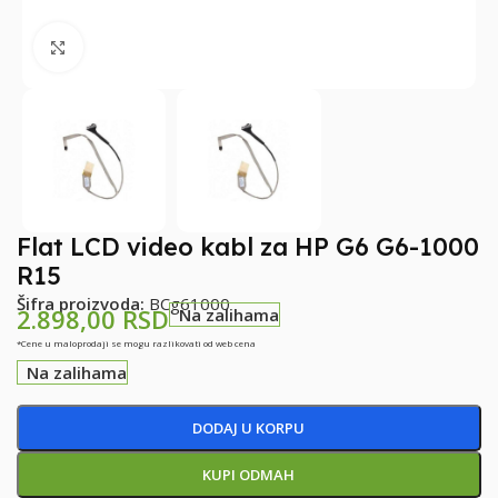
Klikni za uvećanje
Flat LCD video kabl za HP G6 G6-1000
R15
Šifra proizvoda:
BCg61000
2.898,00
RSD
Na zalihama
*Cene u maloprodaji se mogu razlikovati od web cena
Na zalihama
DODAJ U KORPU
KUPI ODMAH