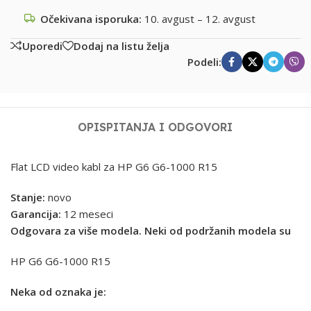
Očekivana isporuka:
10. avgust – 12. avgust
Uporedi
Dodaj na listu želja
Podeli:
OPIS
PITANJA I ODGOVORI
Flat LCD video kabl za HP G6 G6-1000 R15
Stanje:
novo
Garancija:
12 meseci
Odgovara za više modela. Neki od podržanih modela su
HP G6 G6-1000 R15
Neka od oznaka je: