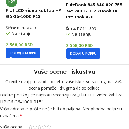
NEW
E
EliteBook 845 840 820 755
7
Flat LCD video kabl za HP
745 740 G1 G2 ZBook 14
t
G6 G6-1000 R15
ProBook 470
Š
Šifra:
BC109763
Šifra:
BC111509
Na stanju
Na stanju
2
2.568,00
RSD
2.568,00
RSD
DODAJ U KORPU
DODAJ U KORPU
Vaše ocene i iskustva
Ocenite ovaj proizvod i podelite vaše iskustvo sa drugima. Vaša
ocena pomaže i drugima da se odluče.
Budite prvi koji će napisati recenziju za „Flat LCD video kabl za
HP G6 G6-1000 R15“
Vaša adresa e-pošte neće biti objavljena.
Neophodna polja su
*
označena
Vaša ocena