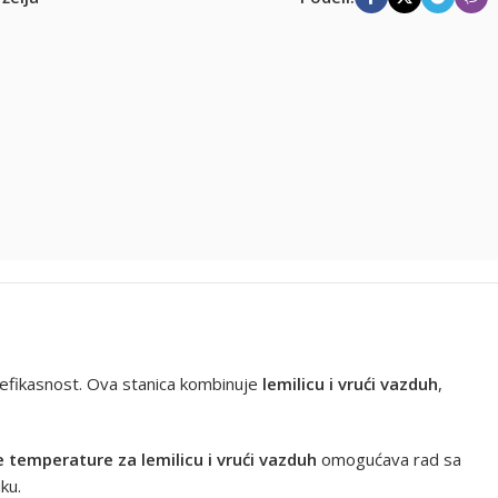
 i efikasnost. Ova stanica kombinuje
lemilicu i vrući vazduh
,
temperature za lemilicu i vrući vazduh
omogućava rad sa
ku.