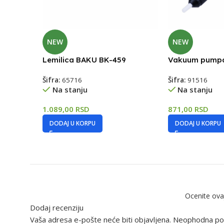
NEW
NEW
Lemilica BAKU BK-459
Vakuum pumpa
Šifra:
65716
Šifra:
91516
Na stanju
Na stanju
1.089,00
RSD
871,00
RSD
DODAJ U KORPU
DODAJ U KORPU
Ocenite ova
Dodaj recenziju
Vaša adresa e-pošte neće biti objavljena.
Neophodna pol