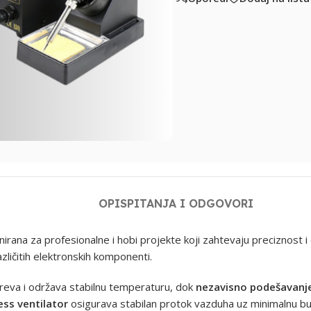
OPIS
PITANJA I ODGOVORI
jnirana za profesionalne i hobi projekte koji zahtevaju preciznost
zličitih elektronskih komponenti.
agreva i održava stabilnu temperaturu, dok
nezavisno podešavanje 
ess ventilator
osigurava stabilan protok vazduha uz minimalnu bu