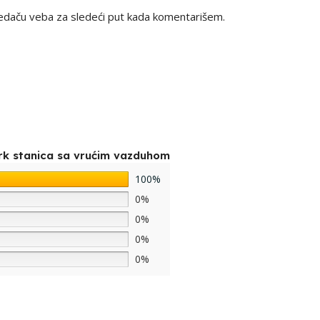
edaču veba za sledeći put kada komentarišem.
rk stanica sa vrućim vazduhom
100%
0%
0%
0%
0%