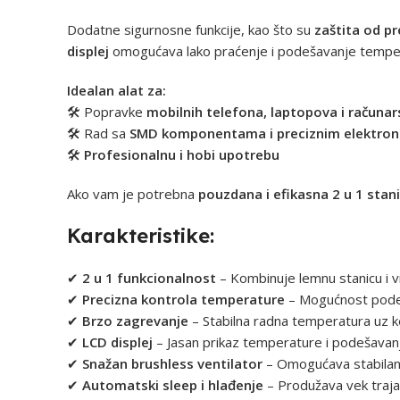
Dodatne sigurnosne funkcije, kao što su
zaštita od p
displej
omogućava lako praćenje i podešavanje temper
Idealan alat za:
🛠 Popravke
mobilnih telefona, laptopova i računa
🛠 Rad sa
SMD komponentama i preciznim elektro
🛠
Profesionalnu i hobi upotrebu
Ako vam je potrebna
pouzdana i efikasna 2 u 1 stani
Karakteristike:
✔
2 u 1 funkcionalnost
– Kombinuje lemnu stanicu i v
✔
Precizna kontrola temperature
– Mogućnost podeš
✔
Brzo zagrevanje
– Stabilna radna temperatura uz ke
✔
LCD displej
– Jasan prikaz temperature i podešavan
✔
Snažan brushless ventilator
– Omogućava stabilan
✔
Automatski sleep i hlađenje
– Produžava vek traja