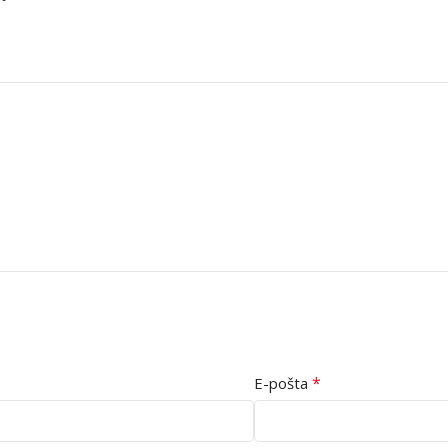
*
E-pošta