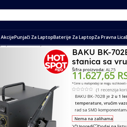
Akcije
Punjači Za Laptop
Baterije Za Laptop
Za Pravna Lica
jenje
/
Lemilice i duvaljke
/
BAKU BK-702B – 2 u 1 Lemna i Rework
BAKU BK-702B
stanica sa v
Šifra proizvoda:
AL75
11.627,65
R
*Cene u maloprodaji se mogu razlikovati
(
1
recenzija kori
BAKU BK-702B je
2 u 1 l
temperature, vrućim va
rad sa SMD komponentama, 
Nema na zalihama
Uporedi
Dodaj na listu