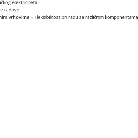
ičkog elektriciteta
ne radove
enim vrhovima
– Fleksibilnost pri radu sa različitim komponentama