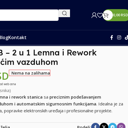
0,00
RSD
Blog
Kontakt
 stanica sa vrućim vazduhom
 – 2 u 1 Lemna i Rework
rućim vazduhom
SD
Nema na zalihama
 od web cena
snika)
emna i rework stanica
sa
preciznim podešavanjem
zduhom i automatskim sigurnosnim funkcijama
. Idealna je za
popravke elektronskih uređaja i profesionalne projekte.
 želja
Podeli: