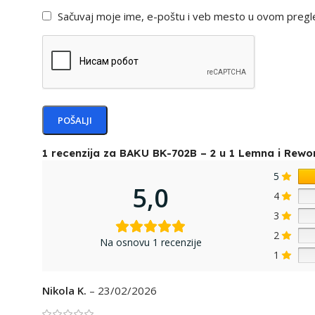
Sačuvaj moje ime, e-poštu i veb mesto u ovom pregl
1 recenzija za
BAKU BK-702B – 2 u 1 Lemna i Rewo
5
5,0
4
3
2
Na osnovu 1 recenzije
1
Nikola K.
–
23/02/2026