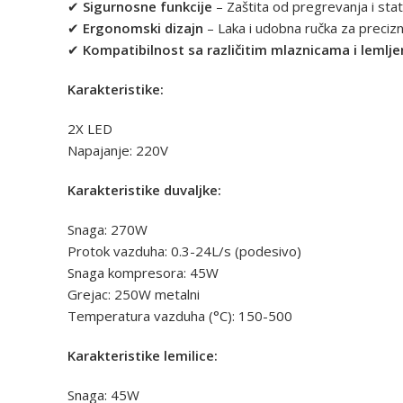
✔
Sigurnosne funkcije
– Zaštita od pregrevanja i stat
✔
Ergonomski dizajn
– Laka i udobna ručka za preciz
✔
Kompatibilnost sa različitim mlaznicama i lemlj
Karakteristike:
2X LED
Napajanje: 220V
Karakteristike duvaljke:
Snaga: 270W
Protok vazduha: 0.3-24L/s (podesivo)
Snaga kompresora: 45W
Grejac: 250W metalni
Temperatura vazduha (°C): 150-500
Karakteristike lemilice:
Snaga: 45W