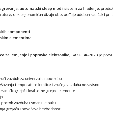
regrevanja, automatski sleep mod i sistem za hlađenje
, produž
ature, dok ergonomičan dizajn obezbeđuje udoban rad čak i pri 
rskih komponenti
nskim elementima
ca za lemljenje i popravke elektronike
,
BAKU BK-702B
je pravi 
rući vazduh za univerzalnu upotrebu
avanja temperature lemilice i vrućeg vazduha nezavisno
ramički grejač i kvalitetne grejne elemente
ja
 protok vazduha i smanjuje buku
nja grejača i povećava bezbednost