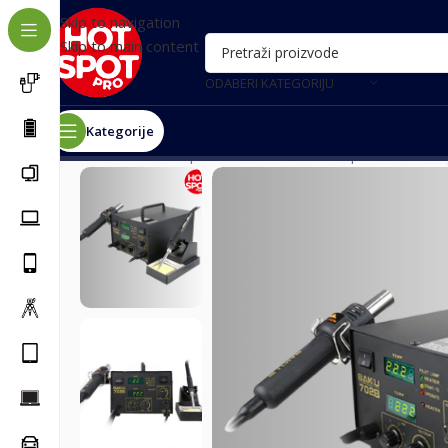
Skip to navigation
Skip to main content
ODABERI KATEGORIJU
Kategorije
Почетна
/
Alat i oprema za servis
/
Alat
/
Oprema za leml