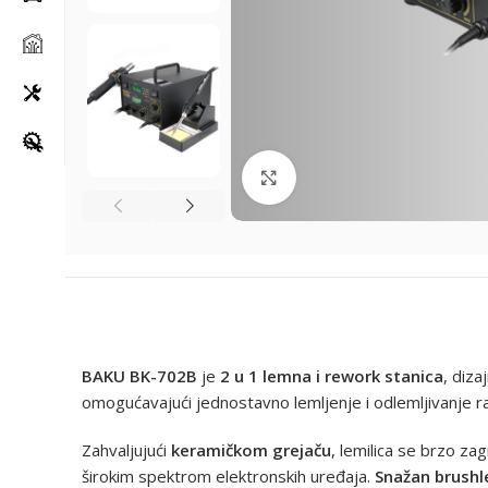
Klikni za uvećanje
BAKU BK-702B
je
2 u 1 lemna i rework stanica
, diza
omogućavajući jednostavno lemljenje i odlemljivanje ra
Zahvaljujući
keramičkom grejaču
, lemilica se brzo z
širokim spektrom elektronskih uređaja.
Snažan brushl