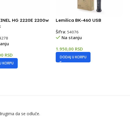
EINEL HG 2220E 2200w
Lemilica BK-460 USB
c
Šifra:
54076
Na stanju
4278
anju
1.950,00
RSD
00
RSD
DODAJ U KORPU
U KORPU
drugima da se odluče.