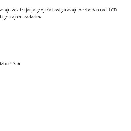
avaju vek trajanja grejača i osiguravaju bezbedan rad.
LCD
dugotrajnim zadacima.
izbor! 🔧🔥