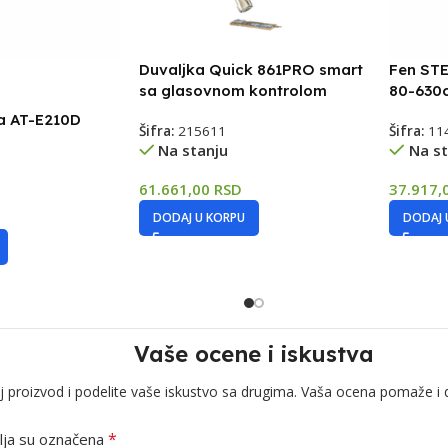
Duvaljka Quick 861PRO smart
Fen ST
sa glasovnom kontrolom
80-630
 AT-E210D
Šifra:
215611
Šifra:
11
Na stanju
Na st
61.661,00
RSD
37.917,
DODAJ U KORPU
DODAJ 
Vaše ocene i iskustva
j proizvod i podelite vaše iskustvo sa drugima. Vaša ocena pomaže i 
*
ja su označena