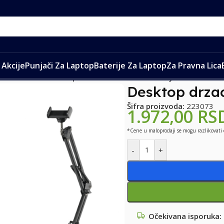
Akcije
Punjači Za Laptop
Baterije Za Laptop
Za Pravna Lica
ači za telefon
/
Desktop drzac za mobilni telefon J4 crni
Desktop drzac
Šifra proizvoda:
223073
1.972,00
RS
*Cene u maloprodaji se mogu razlikovati
-
+
Očekivana isporuka: