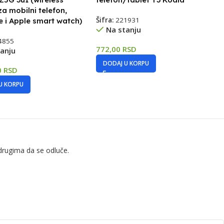
za mobilni telefon,
Šifra:
221931
ce i Apple smart watch)
Na stanju
4855
772,00
RSD
anju
DODAJ U KORPU
0
RSD
U KORPU
drugima da se odluče.