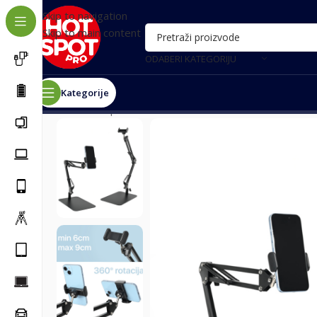
Skip to navigation
Skip to main content
ODABERI KATEGORIJU
Kategorije
Почетна
/
Oprema za telefone
/
Držači i stalci
/
Stoni drž