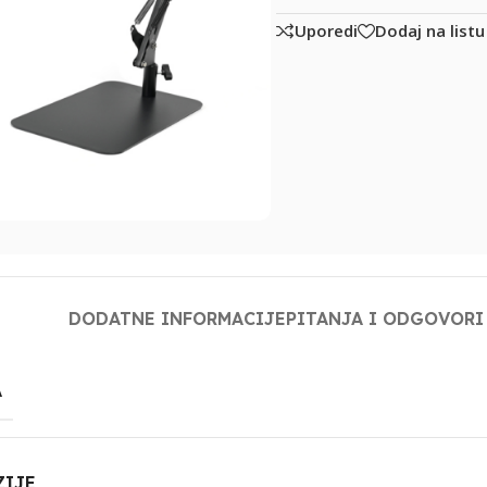
Uporedi
Dodaj na listu
DODATNE INFORMACIJE
PITANJA I ODGOVORI
A
ZIJE