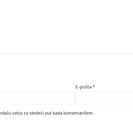
*
E-pošta
edaču veba za sledeći put kada komentarišem.