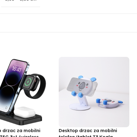
 drzac za mobilni
Desktop drzac za mobilni
 Z5G 3u1 (wireless
telefon/tablet T3 Koala