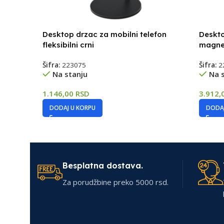
Desktop drzac za mobilni telefon
Deskto
fleksibilni crni
magnet
Šifra:
223075
Šifra:
2
Na stanju
Na 
1.146,00
RSD
3.912,
DODAJ U KORPU
DODAJ
Besplatna dostava.
Za porudžbine preko 5000 rsd.