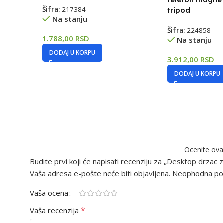
Šifra:
217384
tripod
Na stanju
Šifra:
224858
1.788,00
RSD
Na stanju
DODAJ U KORPU
3.912,00
RSD
DODAJ U KORPU
Ocenite ova
Budite prvi koji će napisati recenziju za „Desktop drzac za
Vaša adresa e-pošte neće biti objavljena.
Neophodna pol
Vaša ocena
*
Vaša recenzija