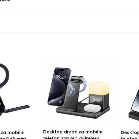
Desktop drzac za mobilni
za mobilni
Desktop
telefon Z18 6u1 (wireless
ic D65 mini
telefon