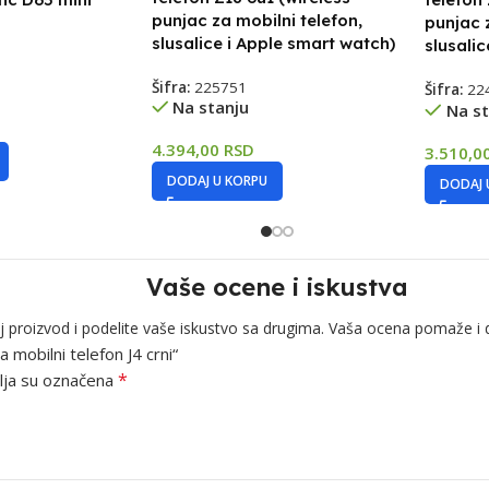
punjac za mobilni telefon,
punjac 
slusalice i Apple smart watch)
slusali
Šifra:
225751
Šifra:
22
Na stanju
Na st
4.394,00
RSD
3.510,0
DODAJ U KORPU
DODAJ 
Vaše ocene i iskustva
j proizvod i podelite vaše iskustvo sa drugima. Vaša ocena pomaže i 
 mobilni telefon J4 crni“
*
ja su označena