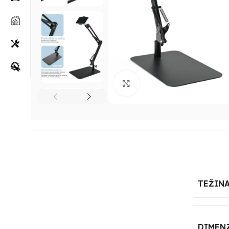
Klikni za uvećanje
TEŽIN
DIMEN