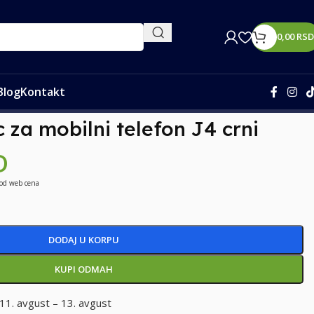
0,00
RSD
Blog
Kontakt
 za mobilni telefon J4 crni
D
 od web cena
DODAJ U KORPU
KUPI ODMAH
11. avgust – 13. avgust