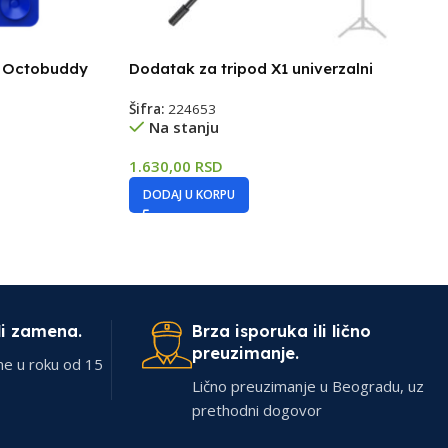
on Octobuddy
Dodatak za tripod X1 univerzalni
Šifra:
224653
Na stanju
1.630,00
RSD
DODAJ U KORPU
li zamena.
Brza isporuka ili lično
preuzimanje.
ne u roku od 15
Lično preuzimanje u Beogradu, uz
prethodni dogovor