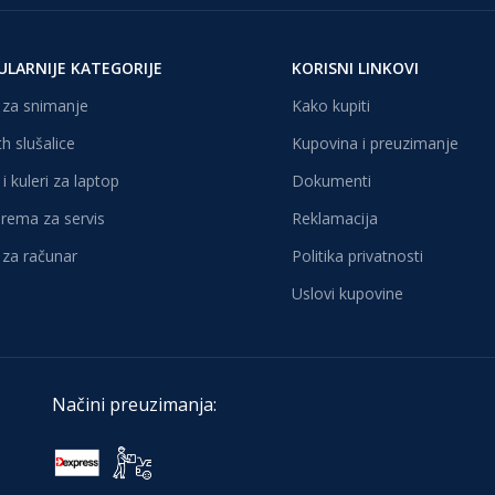
ULARNIJE KATEGORIJE
KORISNI LINKOVI
za snimanje
Kako kupiti
h slušalice
Kupovina i preuzimanje
i kuleri za laptop
Dokumenti
oprema za servis
Reklamacija
za računar
Politika privatnosti
Uslovi kupovine
Načini preuzimanja: