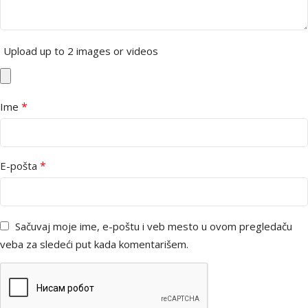
Upload up to 2 images or videos
*
Ime
*
E-pošta
Sačuvaj moje ime, e-poštu i veb mesto u ovom pregledaču
veba za sledeći put kada komentarišem.