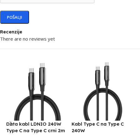
Recenzije
There are no reviews yet
Data kabl LDNIO 240W
Kabl Type C na Type C
D
Type C na Type C crni 2m
240W
S
C