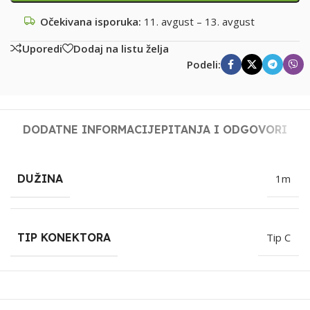
Očekivana isporuka:
11. avgust – 13. avgust
Uporedi
Dodaj na listu želja
Podeli:
DODATNE INFORMACIJE
PITANJA I ODGOVORI
DUŽINA
1m
TIP KONEKTORA
Tip C