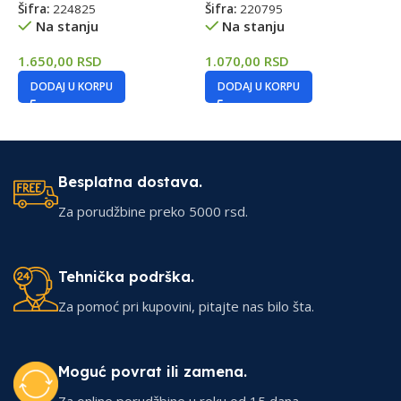
Šifra:
224825
Šifra:
220795
n
Na stanju
Na stanju
Š
1.650,00
RSD
1.070,00
RSD
DODAJ U KORPU
DODAJ U KORPU
9
Besplatna dostava.
Za porudžbine preko 5000 rsd.
Tehnička podrška.
Za pomoć pri kupovini, pitajte nas bilo šta.
Moguć povrat ili zamena.
Za online porudžbine u roku od 15 dana.