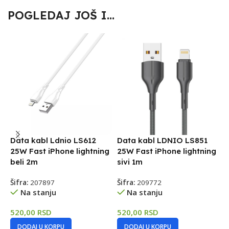
POGLEDAJ JOŠ I...
Data kabl Ldnio LS612
Data kabl LDNIO LS851
D
25W Fast iPhone lightning
25W Fast iPhone lightning
T
beli 2m
sivi 1m
Š
Šifra:
207897
Šifra:
209772
Na stanju
Na stanju
1
520,00
RSD
520,00
RSD
DODAJ U KORPU
DODAJ U KORPU