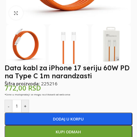
Klikni za uvećanje
Data kabl za iPhone 17 seriju 60W PD
na Type C 1m narandzasti
Šifra proizvoda:
225216
772,00
RSD
*Cene u maloprodaji se mogu razlikovati od web cena
-
+
DODAJ U KORPU
KUPI ODMAH