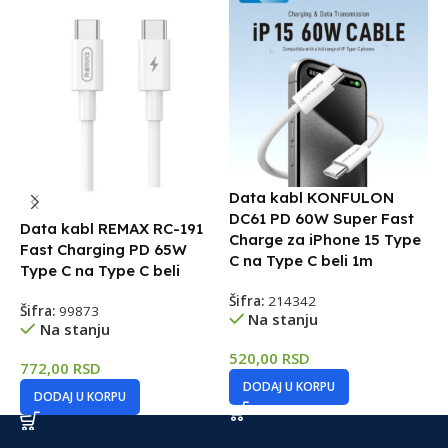
Data kabl KONFULON
D
DC61 PD 60W Super Fast
2
Data kabl REMAX RC-191
Charge za iPhone 15 Type
Fast Charging PD 65W
Š
C na Type C beli 1m
Type C na Type C beli
Šifra:
214342
Šifra:
99873
4
Na stanju
Na stanju
520,00
RSD
772,00
RSD
DODAJ U KORPU
DODAJ U KORPU