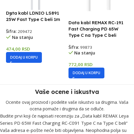
Data kabl LDNIO LS891
D
25W Fast Type C beli 1m
4
Data kabl REMAX RC-191
Fast Charging PD 65W
Šifra:
209472
Š
Type C na Type C beli
Na stanju
Šifra:
99873
474,00
RSD
3
Na stanju
DODAJ U KORPU
772,00
RSD
DODAJ U KORPU
Vaše ocene i iskustva
Ocenite ovaj proizvod i podelite vaše iskustvo sa drugima. Vaša
ocena pomaže i drugima da se odluče.
Budite prvi koji će napisati recenziju za „Data kabl REMAX Leya
Series PD 65W Fast Charging RC-C091 Type C na Type C beli“
Vaša adresa e-pošte neće biti objavljena.
Neophodna polja su