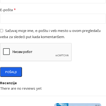
*
E-pošta
Sačuvaj moje ime, e-poštu i veb mesto u ovom pregledaču
veba za sledeći put kada komentarišem.
Recenzije
There are no reviews yet