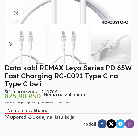
Klikni za uvećanje
Data kabl REMAX Leya Series PD 65W
Fast Charging RC-C091 Type C na
Type C beli
Šifra proizvoda:
210766
825,90
RSD
Nema na zalihama
*Cene u maloprodaji se mogu razlikovati od web cena
Nema na zalihama
Uporedi
Dodaj na listu želja
Podeli: