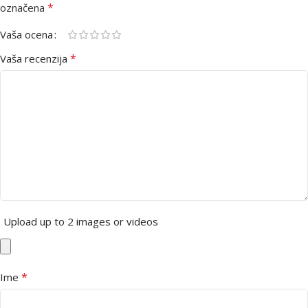
*
označena
Vaša ocena
*
Vaša recenzija
Upload up to 2 images or videos
*
Ime