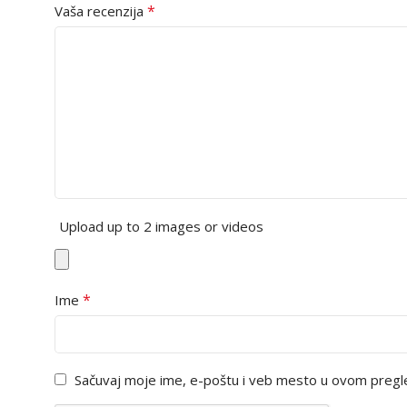
*
Vaša recenzija
Upload up to 2 images or videos
*
Ime
Sačuvaj moje ime, e-poštu i veb mesto u ovom pregl