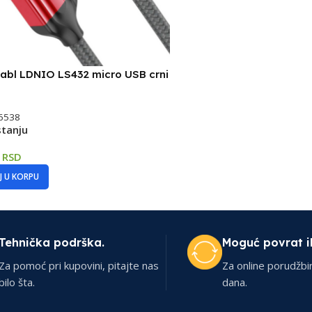
abl LDNIO LS432 micro USB crni
6538
stanju
3
RSD
 U KORPU
Tehnička podrška.
Moguć povrat i
Za pomoć pri kupovini, pitajte nas
Za online porudžbi
bilo šta.
dana.