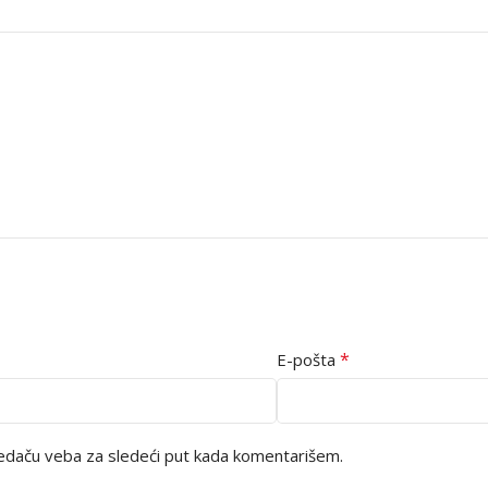
*
E-pošta
edaču veba za sledeći put kada komentarišem.