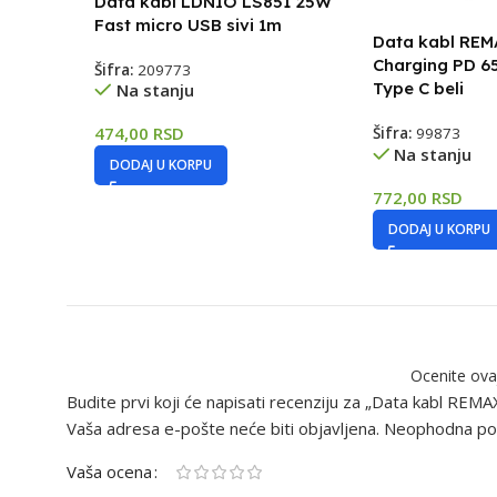
Data kabl LDNIO LS851 25W
Fast micro USB sivi 1m
Data kabl REM
Charging PD 6
Šifra:
209773
Type C beli
Na stanju
474,00
RSD
Šifra:
99873
Na stanju
DODAJ U KORPU
772,00
RSD
DODAJ U KORPU
Ocenite ova
Budite prvi koji će napisati recenziju za „Data kabl RE
Vaša adresa e-pošte neće biti objavljena.
Neophodna pol
Vaša ocena