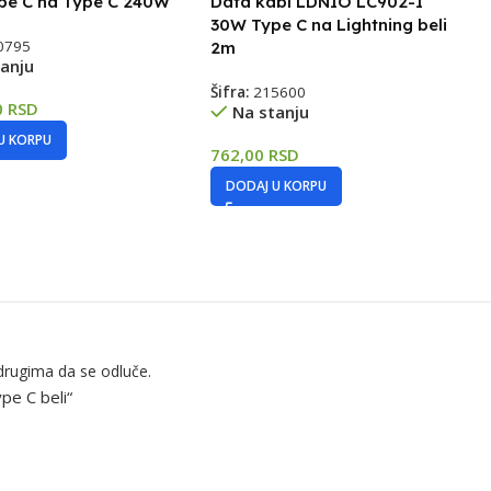
pe C na Type C 240W
Data kabl LDNIO LC902-I
30W Type C na Lightning beli
0795
2m
anju
Šifra:
215600
0
RSD
Na stanju
U KORPU
762,00
RSD
DODAJ U KORPU
drugima da se odluče.
pe C beli“