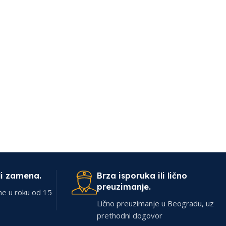
li zamena.
Brza isporuka ili lično
preuzimanje.
ne u roku od 15
Lično preuzimanje u Beogradu, uz
prethodni dogovor