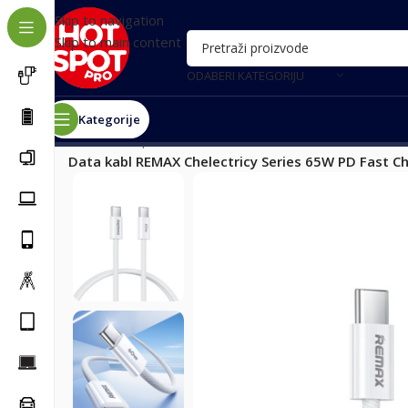
Skip to navigation
Skip to main content
ODABERI KATEGORIJU
Kategorije
Почетна
/
Oprema za telefone
/
Kablovi za telefon
/
Kabl
Data kabl REMAX Chelectricy Series 65W PD Fast Ch