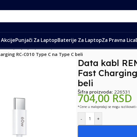
Akcije
Punjači Za Laptop
Baterije Za Laptop
Za Pravna Lica
ovi za punjenje i prenos podataka
/
arging RC-C010 Type C na Type C beli
Data kabl RE
Fast Chargin
beli
Šifra proizvoda:
226531
704,00
RSD
*Cene u maloprodaji se mogu razlikovati
-
+