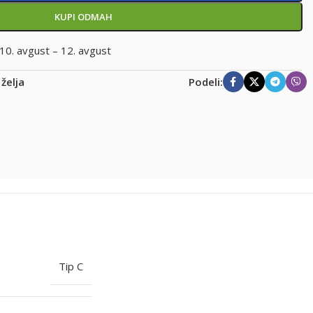
KUPI ODMAH
10. avgust – 12. avgust
 želja
Podeli:
Tip C