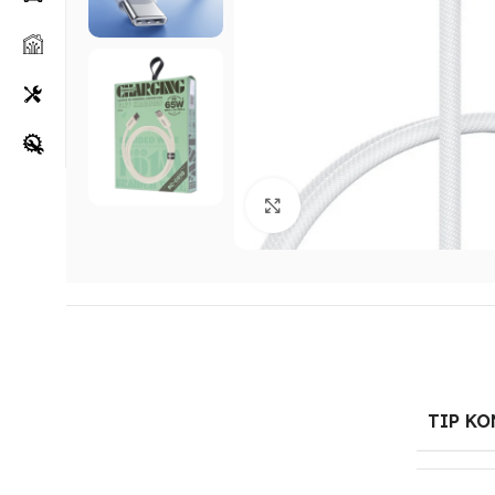
Klikni za uvećanje
TIP K