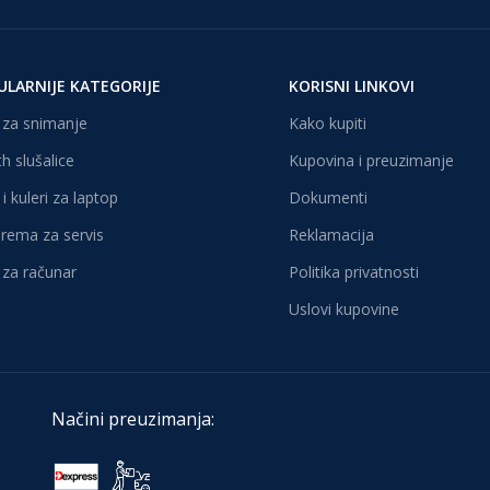
ULARNIJE KATEGORIJE
KORISNI LINKOVI
za snimanje
Kako kupiti
h slušalice
Kupovina i preuzimanje
i kuleri za laptop
Dokumenti
oprema za servis
Reklamacija
za računar
Politika privatnosti
Uslovi kupovine
Načini preuzimanja: