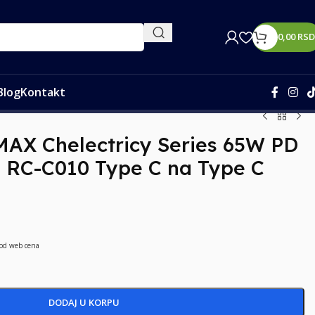
0,00
RSD
Blog
Kontakt
MAX Chelectricy Series 65W PD
g RC-C010 Type C na Type C
 od web cena
DODAJ U KORPU