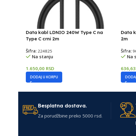
Data kabl LDNIO 240W Type C na
Data k
Type C crni 2m
2m
Šifra:
224825
Šifra:
9
Na stanju
Na 
1.650,00
RSD
636,6
DODAJ U KORPU
DODAJ
Besplatna dostava.
Za porudžbine preko 5000 rsd.