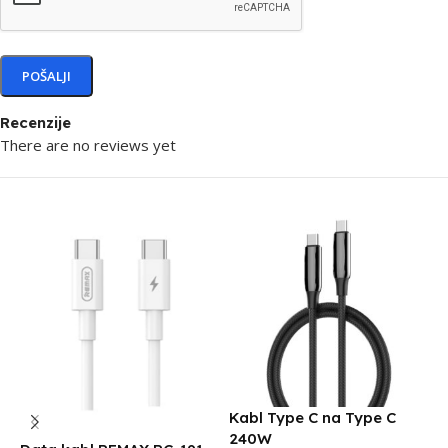
Recenzije
There are no reviews yet
Kabl Type C na Type C
D
240W
3