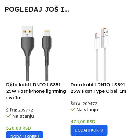
POGLEDAJ JOŠ I...
Data kabl LDNIO LS851
Data kabl LDNIO LS891
D
25W Fast iPhone lightning
25W Fast Type C beli 1m
D
sivi 1m
C
Šifra:
209472
C
Na stanju
Šifra:
209772
Na stanju
Š
474,00
RSD
520,00
RSD
DODAJ U KORPU
5
DODAJ U KORPU