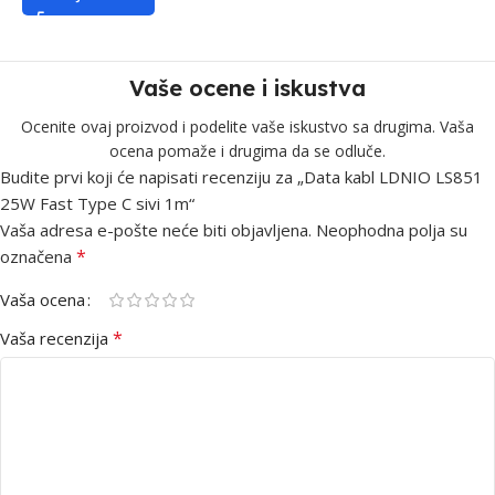
Vaše ocene i iskustva
Ocenite ovaj proizvod i podelite vaše iskustvo sa drugima. Vaša
ocena pomaže i drugima da se odluče.
Budite prvi koji će napisati recenziju za „Data kabl LDNIO LS851
25W Fast Type C sivi 1m“
Vaša adresa e-pošte neće biti objavljena.
Neophodna polja su
*
označena
Vaša ocena
*
Vaša recenzija