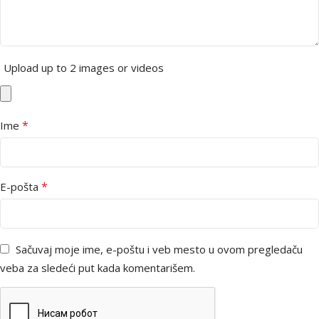
Upload up to 2 images or videos
*
Ime
*
E-pošta
Sačuvaj moje ime, e-poštu i veb mesto u ovom pregledaču
veba za sledeći put kada komentarišem.