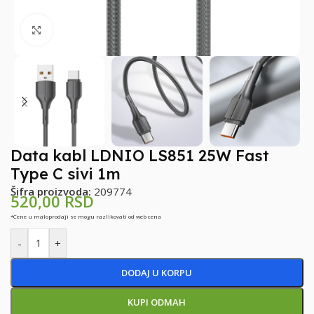
Klikni za uvećanje
Data kabl LDNIO LS851 25W Fast
Type C sivi 1m
Šifra proizvoda:
209774
520,00
RSD
*Cene u maloprodaji se mogu razlikovati od web cena
-
+
DODAJ U KORPU
KUPI ODMAH