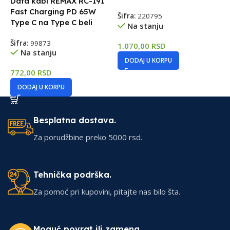
Data kabl REMAX RC-191
b
Fast Charging PD 65W
Šifra:
220795
Type C na Type C beli
Na stanju
Š
Šifra:
99873
1.070,00
RSD
Na stanju
7
DODAJ U KORPU
772,00
RSD
DODAJ U KORPU
Besplatna dostava.
Za porudžbine preko 5000 rsd.
Tehnička podrška.
Za pomoć pri kupovini, pitajte nas bilo šta.
Moguć povrat ili zamena.