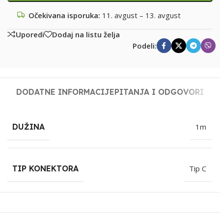
Očekivana isporuka:
11. avgust – 13. avgust
Uporedi
Dodaj na listu želja
Podeli:
DODATNE INFORMACIJE
PITANJA I ODGOVORI
DUŽINA
1m
TIP KONEKTORA
Tip C