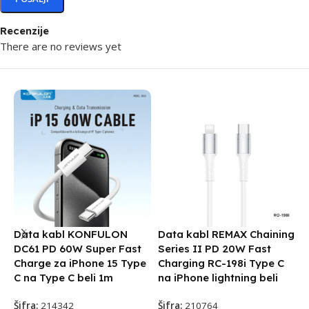
Recenzije
There are no reviews yet
Data kabl KONFULON
Data kabl REMAX Chaining
U
DC61 PD 60W Super Fast
Series II PD 20W Fast
F
Charge za iPhone 15 Type
Charging RC-198i Type C
Š
C na Type C beli 1m
na iPhone lightning beli
Šifra:
214342
Šifra:
210764