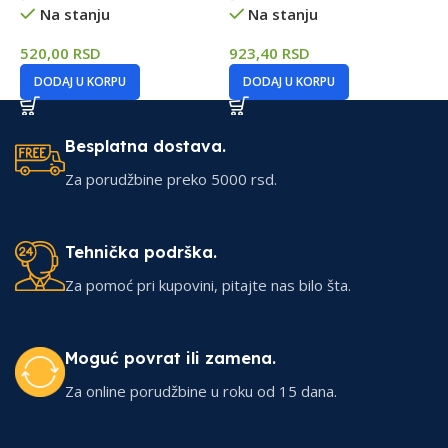
1
Na stanju
Na stanju
520,00
RSD
923,40
RSD
DODAJ U KORPU
DODAJ U KORPU
Besplatna dostava.
Za porudžbine preko 5000 rsd.
Tehnička podrška.
Za pomoć pri kupovini, pitajte nas bilo šta.
Moguć povrat ili zamena.
Za online porudžbine u roku od 15 dana.