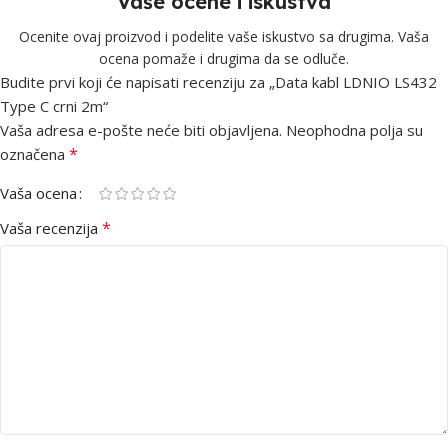
Vaše ocene i iskustva
Ocenite ovaj proizvod i podelite vaše iskustvo sa drugima. Vaša
ocena pomaže i drugima da se odluče.
Budite prvi koji će napisati recenziju za „Data kabl LDNIO LS432
Type C crni 2m“
Vaša adresa e-pošte neće biti objavljena.
Neophodna polja su
*
označena
Vaša ocena
*
Vaša recenzija