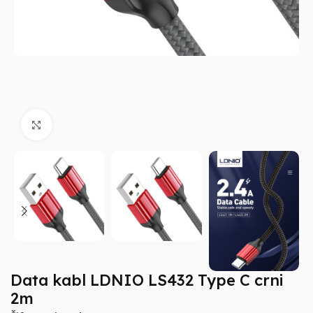
Klikni za uvećanje
Data kabl LDNIO LS432 Type C crni
2m