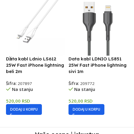
Data kabl Ldnio LS612
Data kabl LDNIO LS851
D
25W Fast iPhone lightning
25W Fast iPhone lightning
T
beli 2m
sivi 1m
Š
Šifra:
207897
Šifra:
209772
Na stanju
Na stanju
1
520,00
RSD
520,00
RSD
DODAJ U KORPU
DODAJ U KORPU