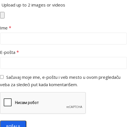
Upload up to 2 images or videos
*
Ime
*
E-pošta
Sačuvaj moje ime, e-poštu i veb mesto u ovom pregledaču
veba za sledeći put kada komentarišem.