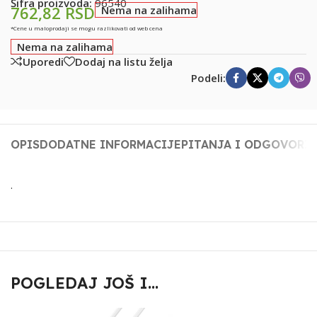
Šifra proizvoda:
96540
762,82
RSD
Nema na zalihama
*Cene u maloprodaji se mogu razlikovati od web cena
Nema na zalihama
Uporedi
Dodaj na listu želja
Podeli:
OPIS
DODATNE INFORMACIJE
PITANJA I ODGOVORI
.
POGLEDAJ JOŠ I...