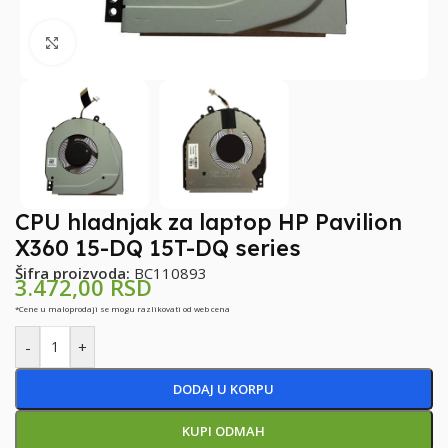
Klikni za uvećanje
CPU hladnjak za laptop HP Pavilion
X360 15-DQ 15T-DQ series
Šifra proizvoda:
BC110893
3.472,00
RSD
*Cene u maloprodaji se mogu razlikovati od web cena
-
+
DODAJ U KORPU
KUPI ODMAH