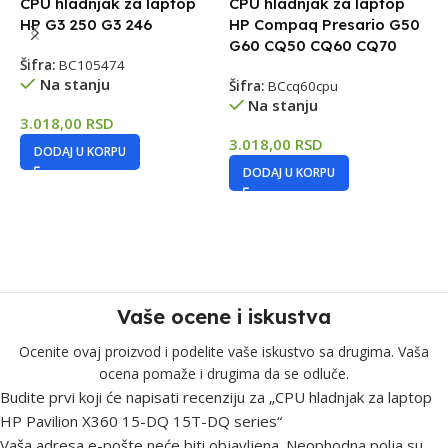
CPU hladnjak za laptop
CPU hladnjak za laptop
C
HP G3 250 G3 246
HP Compaq Presario G50
H
G60 CQ50 CQ60 CQ70
4
Šifra:
BC105474
Na stanju
Šifra:
BCcq60cpu
Š
Na stanju
3.018,00
RSD
3.018,00
RSD
3
DODAJ U KORPU
DODAJ U KORPU
Vaše ocene i iskustva
Ocenite ovaj proizvod i podelite vaše iskustvo sa drugima. Vaša
ocena pomaže i drugima da se odluče.
Budite prvi koji će napisati recenziju za „CPU hladnjak za laptop
HP Pavilion X360 15-DQ 15T-DQ series“
Vaša adresa e-pošte neće biti objavljena.
Neophodna polja su