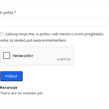
*
E-pošta
Sačuvaj moje ime, e-poštu i veb mesto u ovom pregledaču
veba za sledeći put kada komentarišem.
Recenzije
There are no reviews yet