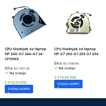
CPU hladnjak za laptop
CPU hladnjak za laptop
C
HP 240-G7 246-G7 14-
HP G7 250 G7 255 G7 256
H
CF0XXX
Šifra:
BC108096
Na stanju
Šifra:
BC109128
Š
Na stanju
3.018,00
RSD
3.018,00
RSD
5
DODAJ U KORPU
DODAJ U KORPU