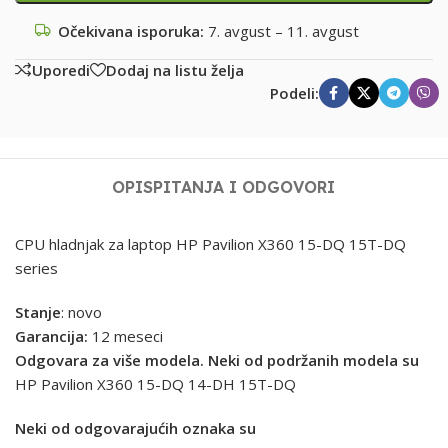
Očekivana isporuka:
7. avgust – 11. avgust
Uporedi
Dodaj na listu želja
Podeli:
OPIS
PITANJA I ODGOVORI
CPU hladnjak za laptop HP Pavilion X360 15-DQ 15T-DQ
series
Stanje
: novo
Garancija:
12 meseci
Odgovara za više modela. Neki od podržanih modela su
HP Pavilion X360 15-DQ 14-DH 15T-DQ
Neki od odgovarajućih oznaka su