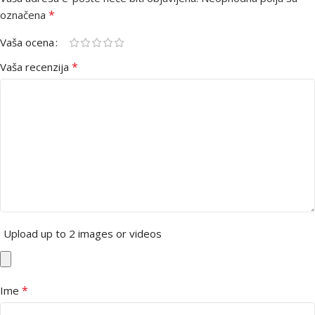
*
označena
Vaša ocena
*
Vaša recenzija
Upload up to 2 images or videos
*
Ime