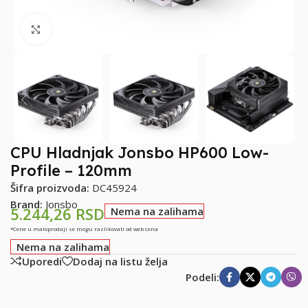
Klikni za uvećanje
CPU Hladnjak Jonsbo HP600 Low-
Profile – 120mm
Šifra proizvoda:
DC45924
Brand:
Jonsbo
5.244,26
RSD
Nema na zalihama
*Cene u maloprodaji se mogu razlikovati od web cena
Nema na zalihama
Uporedi
Dodaj na listu želja
Podeli: