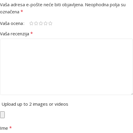
Vaša adresa e-pošte neće biti objavljena.
Neophodna polja su
*
označena
Vaša ocena
*
Vaša recenzija
Upload up to 2 images or videos
*
Ime