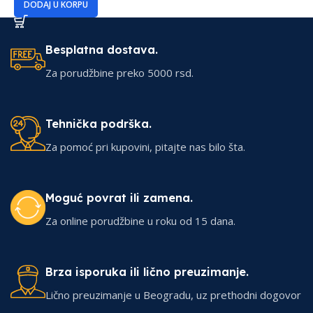
DODAJ U KORPU
Besplatna dostava.
Za porudžbine preko 5000 rsd.
Tehnička podrška.
Za pomoć pri kupovini, pitajte nas bilo šta.
Moguć povrat ili zamena.
Za online porudžbine u roku od 15 dana.
Brza isporuka ili lično preuzimanje.
Lično preuzimanje u Beogradu, uz prethodni dogovor