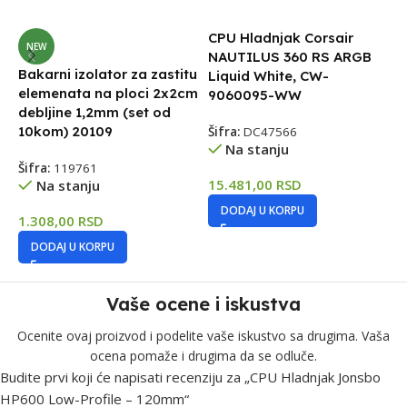
CPU Hladnjak Corsair
C
NEW
NAUTILUS 360 RS ARGB
A
Bakarni izolator za zastitu
Liquid White, CW-
elemenata na ploci 2x2cm
9060095-WW
debljine 1,2mm (set od
Š
10kom) 20109
Šifra:
DC47566
Na stanju
3
Šifra:
119761
15.481,00
RSD
Na stanju
DODAJ U KORPU
1.308,00
RSD
DODAJ U KORPU
Vaše ocene i iskustva
Ocenite ovaj proizvod i podelite vaše iskustvo sa drugima. Vaša
ocena pomaže i drugima da se odluče.
Budite prvi koji će napisati recenziju za „CPU Hladnjak Jonsbo
HP600 Low-Profile – 120mm“