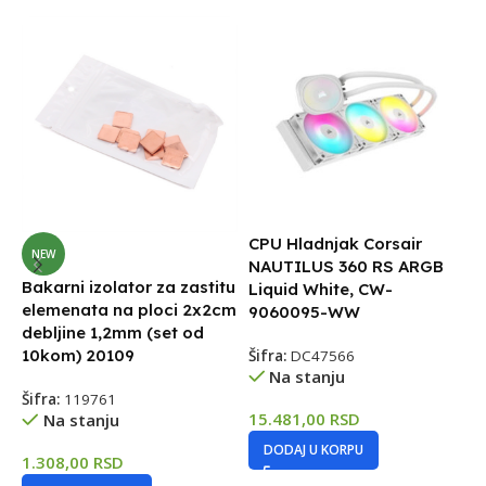
CPU Hladnjak Corsair
C
NEW
NAUTILUS 360 RS ARGB
A
Bakarni izolator za zastitu
Liquid White, CW-
elemenata na ploci 2x2cm
9060095-WW
debljine 1,2mm (set od
Š
10kom) 20109
Šifra:
DC47566
Na stanju
3
Šifra:
119761
15.481,00
RSD
Na stanju
DODAJ U KORPU
1.308,00
RSD