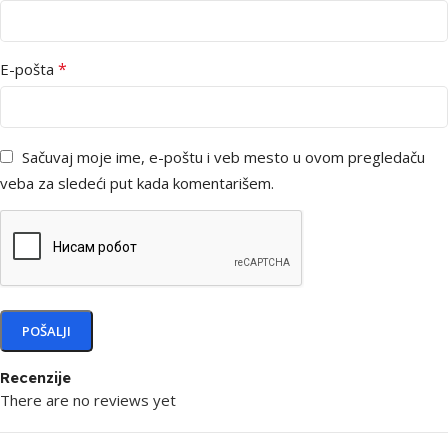
*
E-pošta
Sačuvaj moje ime, e-poštu i veb mesto u ovom pregledaču
veba za sledeći put kada komentarišem.
Recenzije
There are no reviews yet