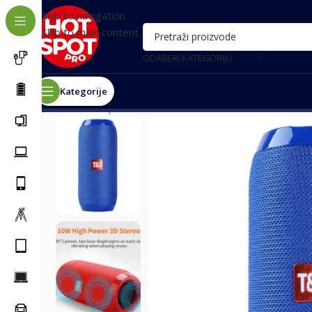
Skip to navigation
Skip to main content
ODABERI KATEGORIJU
Kategorije
Почетна
/
Oprema za telefone
/
Bluetooth zvučnici
/
Blu