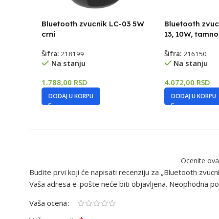
Bluetooth zvucnik LC-03 5W
Bluetooth zvu
crni
13, 10W, tamno
Šifra:
218199
Šifra:
216150
Na stanju
Na stanju
1.788,00
RSD
4.072,00
RSD
DODAJ U KORPU
DODAJ U KORPU
Ocenite ova
Budite prvi koji će napisati recenziju za „Bluetooth zvucn
Vaša adresa e-pošte neće biti objavljena.
Neophodna pol
Vaša ocena