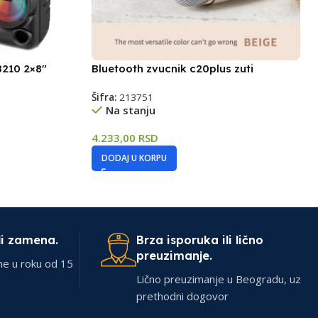
8210 2×8″
Bluetooth zvucnik c20plus zuti
Šifra:
213751
Na stanju
4.233,00
RSD
DODAJ U KORPU
li zamena.
Brza isporuka ili lično
preuzimanje.
ne u roku od 15
Lično preuzimanje u Beogradu, uz
prethodni dogovor