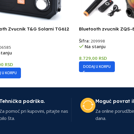
oth Zvucnik T&G Solarni TG612
Bluetooth zvucnik ZQS-
Šifra:
209998
Na stanju
06585
stanju
8.729,00
RSD
00
RSD
DODAJ U KORPU
 U KORPU
Tehnička podrška.
Moguć povrat i
Za pomoć pri kupovini, pitajte nas
Za online porudžbi
bilo šta.
dana.