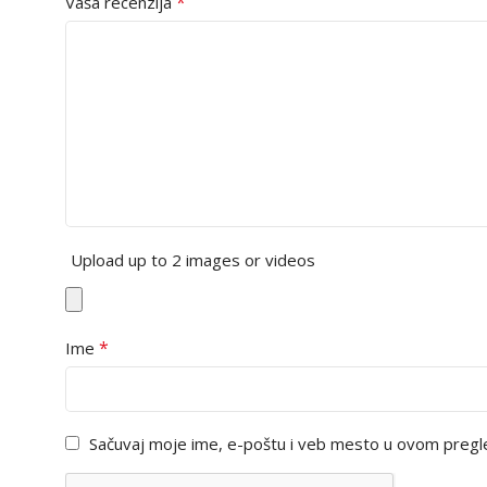
*
Vaša recenzija
Upload up to 2 images or videos
*
Ime
Sačuvaj moje ime, e-poštu i veb mesto u ovom pregl