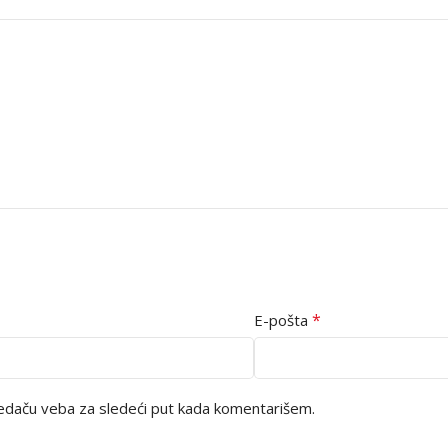
*
E-pošta
edaču veba za sledeći put kada komentarišem.