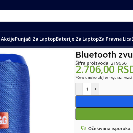
Akcije
Punjači Za Laptop
Baterije Za Laptop
Za Pravna Lica
etooth zvucnik TG-117 plavi
Bluetooth zvu
Šifra proizvoda:
219656
2.706,00
RS
*Cene u maloprodaji se mogu razlikovati
-
+
Očekivana isporuka: