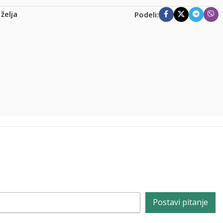
 želja
Podeli:
Postavi pitanje