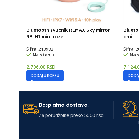
Bluetooth zvucnik REMAX Sky Mirror
Blueto
RB-H1 mint roze
crni
Šifra:
213982
Šifra:
2
Na stanju
Na 
2.706,00
RSD
7.124,
DODAJ U KORPU
DODAJ
Besplatna dostava.
Za porudžbine preko 5000 rsd.