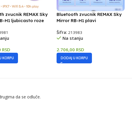
th zvucnik REMAX Sky
Bluetooth zvucnik REMAX Sky
RB-H1 ljubicasto roze
Mirror RB-H1 plavi
3981
Šifra:
213983
anju
Na stanju
0
RSD
2.706,00
RSD
U KORPU
DODAJ U KORPU
drugima da se odluče.