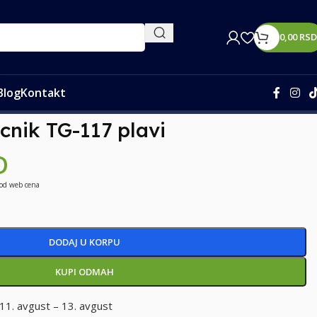
0,00
RSD
Blog
Kontakt
cnik TG-117 plavi
D
 od web cena
DODAJ U KORPU
KUPI ODMAH
11. avgust – 13. avgust