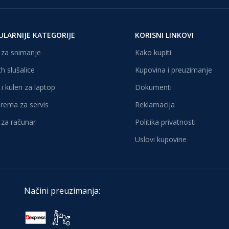
ULARNIJE KATEGORIJE
KORISNI LINKOVI
za snimanje
Kako kupiti
h slušalice
Kupovina i preuzimanje
i kuleri za laptop
Dokumenti
oprema za servis
Reklamacija
za računar
Politika privatnosti
Uslovi kupovine
Načini preuzimanja: