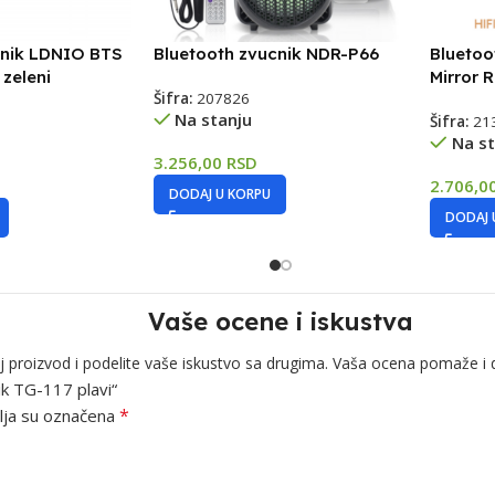
cnik LDNIO BTS
Bluetooth zvucnik NDR-P66
Bluetoo
 zeleni
Mirror 
Šifra:
207826
Na stanju
Šifra:
21
Na st
3.256,00
RSD
2.706,0
DODAJ U KORPU
DODAJ 
Vaše ocene i iskustva
j proizvod i podelite vaše iskustvo sa drugima. Vaša ocena pomaže i 
ik TG-117 plavi“
*
ja su označena