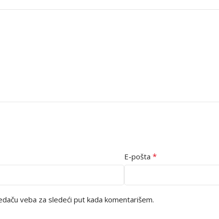
*
E-pošta
edaču veba za sledeći put kada komentarišem.