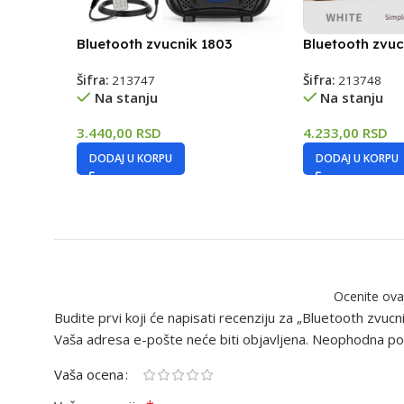
Bluetooth zvucnik 1803
Bluetooth zvuc
Šifra:
213747
Šifra:
213748
Na stanju
Na stanju
3.440,00
RSD
4.233,00
RSD
DODAJ U KORPU
DODAJ U KORPU
Ocenite ova
Budite prvi koji će napisati recenziju za „Bluetooth zvuc
Vaša adresa e-pošte neće biti objavljena.
Neophodna pol
Vaša ocena