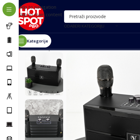
Skip to navigation
Skip to main content
ODABERI KATEGORIJU
Kategorije
Почетна
/
Oprema za telefone
/
Bluetooth zvučnici
/
Blu