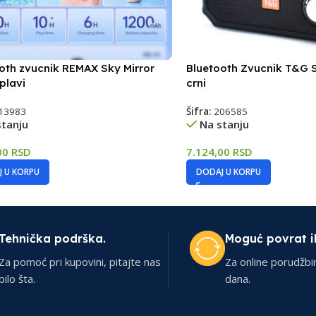
oth zvucnik REMAX Sky Mirror
Bluetooth Zvucnik T&G 
plavi
crni
13983
Šifra:
206585
stanju
Na stanju
00
RSD
7.124,00
RSD
 U KORPU
DODAJ U KORPU
Tehnička podrška.
Moguć povrat i
Za pomoć pri kupovini, pitajte nas
Za online porudžbi
bilo šta.
dana.