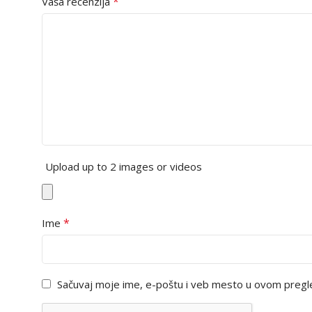
*
Vaša recenzija
Upload up to 2 images or videos
*
Ime
Sačuvaj moje ime, e-poštu i veb mesto u ovom pregl