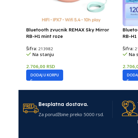
Bluetooth zvucnik REMAX Sky Mirror
Blueto
RB-H1 mint roze
RB-H1 
Šifra:
213982
Šifra:
2
Na stanju
Na 
2.706,00
RSD
2.706,
DODAJ U KORPU
DODAJ
Besplatna dostava.
Za porudžbine preko 5000 rsd.