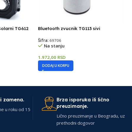
Solarni TG612
Bluetooth zvucnik TG113 sivi
Šifra:
69706
Na stanju
1.972,00
RSD
DODAJ U KORPU
li zamena.
Brza isporuka ili lično
preuzimanje.
ne u roku od 15
Lično preuzimanje u Beogradu, uz
prethodni dogovor