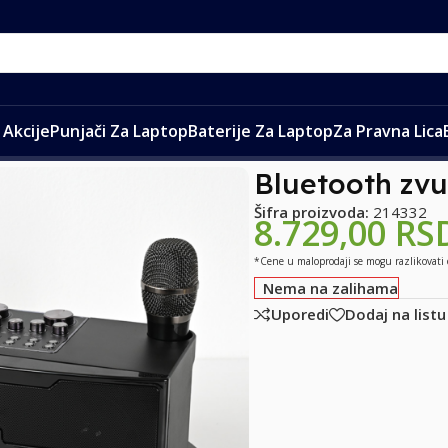
Akcije
Punjači Za Laptop
Baterije Za Laptop
Za Pravna Lica
etooth zvucnik sa mikrofonom YS201 crni
Bluetooth zvu
Šifra proizvoda:
214332
8.729,00
RS
*Cene u maloprodaji se mogu razlikovati
Nema na zalihama
Uporedi
Dodaj na listu