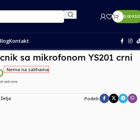
0,00
RSD
Blog
Kontakt
cnik sa mikrofonom YS201 crni
D
Nema na zalihama
 od web cena
 želja
Podeli: