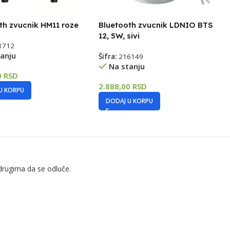
th zvucnik HM11 roze
Bluetooth zvucnik LDNIO BTS
12, 5W, sivi
1712
anju
Šifra:
216149
Na stanju
0
RSD
2.888,00
RSD
U KORPU
DODAJ U KORPU
drugima da se odluče.