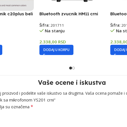
nik c20plus beli
Bluetooth zvucnik HM11 crni
Bluetoo
Šifra:
201711
Šifra:
20
Na stanju
Na st
2.338,00
RSD
2.338,0
DODAJ U KORPU
DODAJ 
Vaše ocene i iskustva
j proizvod i podelite vaše iskustvo sa drugima. Vaša ocena pomaže i 
nik sa mikrofonom YS201 crni“
*
ja su označena