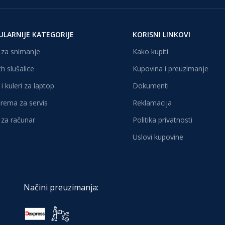
ULARNIJE KATEGORIJE
KORISNI LINKOVI
za snimanje
Kako kupiti
h slušalice
Kupovina i preuzimanje
i kuleri za laptop
Dokumenti
oprema za servis
Reklamacija
za računar
Politika privatnosti
Uslovi kupovine
Načini preuzimanja: