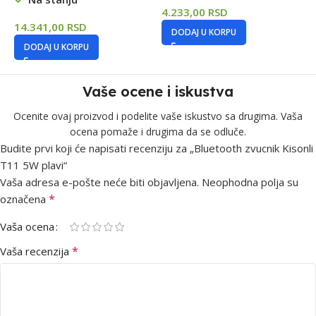
4.233,00
RSD
2
14.341,00
RSD
DODAJ U KORPU
DODAJ U KORPU
Vaše ocene i iskustva
Ocenite ovaj proizvod i podelite vaše iskustvo sa drugima. Vaša
ocena pomaže i drugima da se odluče.
Budite prvi koji će napisati recenziju za „Bluetooth zvucnik Kisonli
T11 5W plavi“
Vaša adresa e-pošte neće biti objavljena.
Neophodna polja su
*
označena
Vaša ocena
*
Vaša recenzija