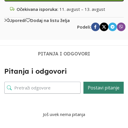
Očekivana isporuka:
11. avgust – 13. avgust
Uporedi
Dodaj na listu želja
Podeli:
PITANJA I ODGOVORI
Pitanja i odgovori
Postavi pitanje
Još uvek nema pitanja