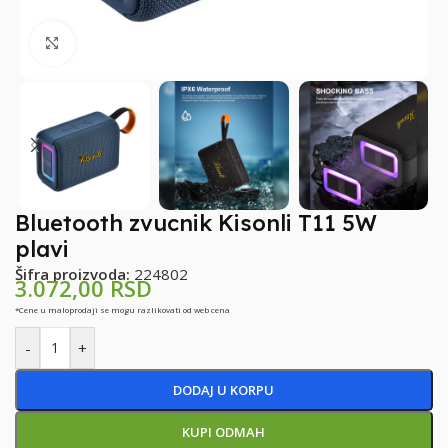
Klikni za uvećanje
Bluetooth zvucnik Kisonli T11 5W
plavi
Šifra proizvoda:
224802
3.072,00
RSD
*Cene u maloprodaji se mogu razlikovati od web cena
-
+
DODAJ U KORPU
KUPI ODMAH