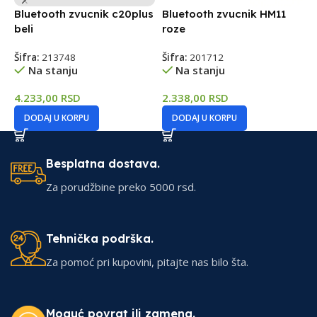
Bluetooth zvucnik c20plus
Bluetooth zvucnik HM11
B
beli
roze
S
Šifra:
213748
Šifra:
201712
Š
Na stanju
Na stanju
4.233,00
RSD
2.338,00
RSD
2
DODAJ U KORPU
DODAJ U KORPU
Besplatna dostava.
Za porudžbine preko 5000 rsd.
Tehnička podrška.
Za pomoć pri kupovini, pitajte nas bilo šta.
Moguć povrat ili zamena.