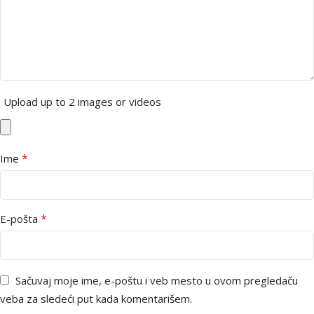
Upload up to 2 images or videos
*
Ime
*
E-pošta
Sačuvaj moje ime, e-poštu i veb mesto u ovom pregledaču
veba za sledeći put kada komentarišem.