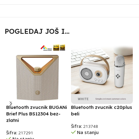
POGLEDAJ JOŠ I...
Bluetooth zvucnik BUGANi
Bluetooth zvucnik c20plus
B
Brief Plus BS12304 bez-
beli
r
zlatni
Šifra:
213748
Š
Na stanju
Šifra:
217291
Na stanju