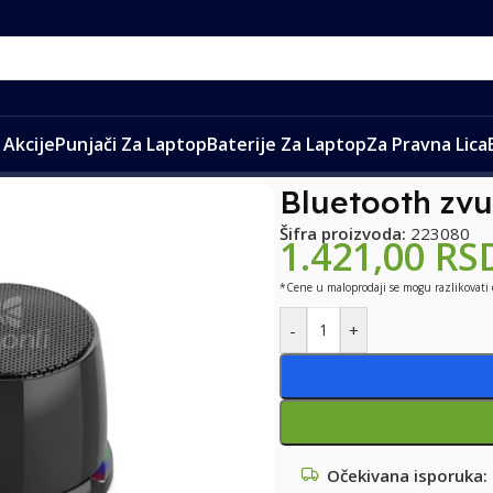
Akcije
Punjači Za Laptop
Baterije Za Laptop
Za Pravna Lica
etooth zvucnik Kisonli C100 crni
Bluetooth zvu
Šifra proizvoda:
223080
1.421,00
RS
*Cene u maloprodaji se mogu razlikovati
-
+
Očekivana isporuka: