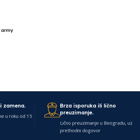
6 army
li zamena.
Brza isporuka ili lično
preuzimanje.
ne u roku od 15
Lično preuzimanje u Beogradu, uz
prethodni dogovor