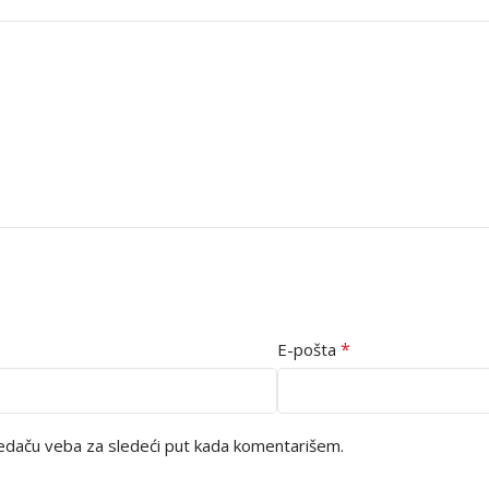
*
E-pošta
edaču veba za sledeći put kada komentarišem.