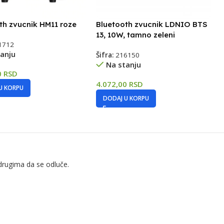
th zvucnik HM11 roze
Bluetooth zvucnik LDNIO BTS
13, 10W, tamno zeleni
1712
anju
Šifra:
216150
Na stanju
0
RSD
4.072,00
RSD
U KORPU
DODAJ U KORPU
drugima da se odluče.