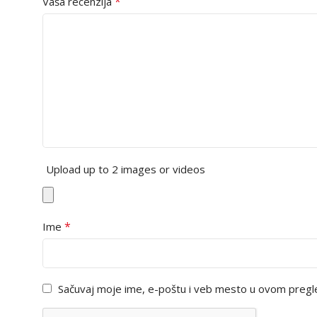
*
Vaša recenzija
Upload up to 2 images or videos
*
Ime
Sačuvaj moje ime, e-poštu i veb mesto u ovom pregl