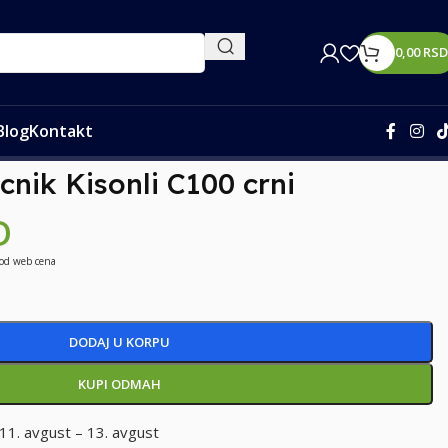
0,00
RSD
Blog
Kontakt
cnik Kisonli C100 crni
D
 od web cena
DODAJ U KORPU
KUPI ODMAH
11. avgust – 13. avgust