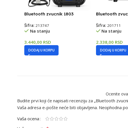
Bluetooth zvucnik 1803
Bluetooth zvuc
Šifra:
213747
Šifra:
201711
Na stanju
Na stanju
3.440,00
RSD
2.338,00
RSD
DODAJ U KORPU
DODAJ U KORPU
Ocenite ova
Budite prvi koji će napisati recenziju za „Bluetooth zvucni
Vaša adresa e-pošte neće biti objavljena.
Neophodna pol
Vaša ocena