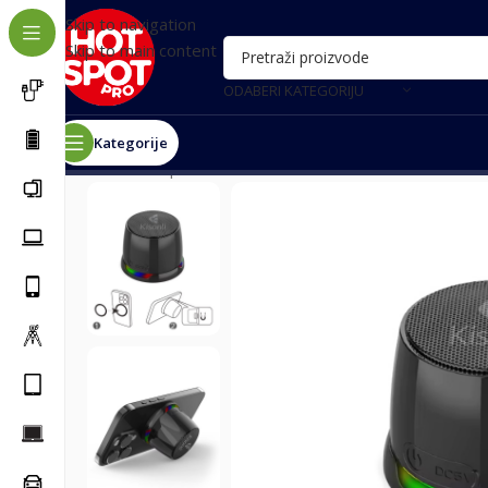
Skip to navigation
Skip to main content
ODABERI KATEGORIJU
Kategorije
Почетна
/
Oprema za telefone
/
Bluetooth zvučnici
/
Blu