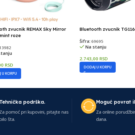
oth zvucnik REMAX Sky Mirror
Bluetooth zvucnik TG11
mint roze
Šifra:
69695
Na stanju
13982
stanju
2.743,00
RSD
00
RSD
DODAJ U KORPU
 U KORPU
Tehnička podrška.
Moguć povrat i
Za pomoć pri kupovini, pitajte nas
Za online porudžbi
bilo šta.
dana.