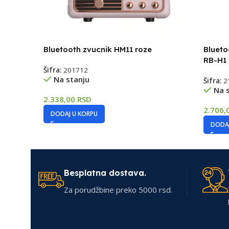
Bluetooth zvucnik HM11 roze
Blueto
RB-H1 
Šifra:
201712
Na stanju
Šifra:
2
Na 
2.338,00
RSD
2.706,
DODAJ U KORPU
DODAJ
Besplatna dostava.
Za porudžbine preko 5000 rsd.