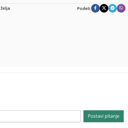
 želja
Podeli:
Postavi pitanje