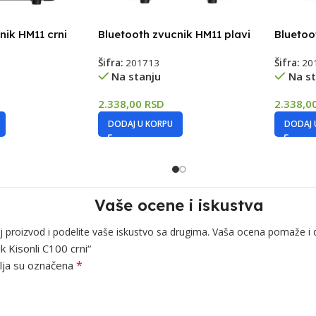
nik HM11 crni
Bluetooth zvucnik HM11 plavi
Bluetoo
Šifra:
201713
Šifra:
20
Na stanju
Na st
2.338,00
RSD
2.338,0
DODAJ U KORPU
DODAJ 
Vaše ocene i iskustva
j proizvod i podelite vaše iskustvo sa drugima. Vaša ocena pomaže i 
k Kisonli C100 crni“
*
ja su označena