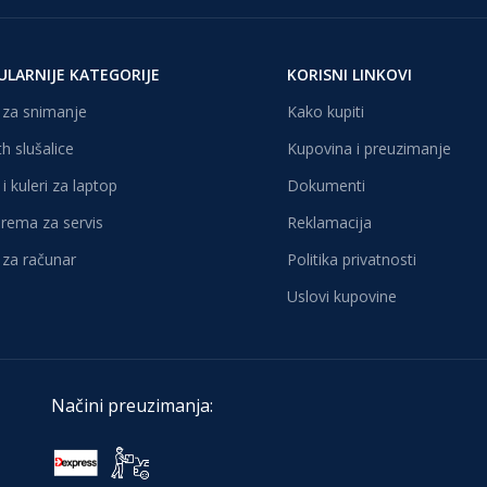
ULARNIJE KATEGORIJE
KORISNI LINKOVI
za snimanje
Kako kupiti
h slušalice
Kupovina i preuzimanje
i kuleri za laptop
Dokumenti
oprema za servis
Reklamacija
za računar
Politika privatnosti
Uslovi kupovine
Načini preuzimanja: