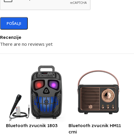
Recenzije
There are no reviews yet
Bluetooth zvucnik 1803
Bluetooth zvucnik HM11
B
crni
p