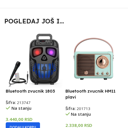
POGLEDAJ JOŠ I...
Bluetooth zvucnik 1803
Bluetooth zvucnik HM11
B
plavi
B
Šifra:
213747
Na stanju
Šifra:
201713
Š
Na stanju
3.440,00
RSD
2.338,00
RSD
2
DODAJ U KORPU