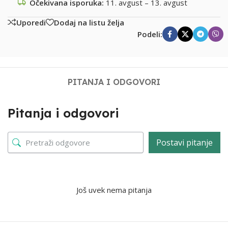
Očekivana isporuka:
11. avgust – 13. avgust
Uporedi
Dodaj na listu želja
Podeli:
PITANJA I ODGOVORI
Pitanja i odgovori
Postavi pitanje
Još uvek nema pitanja