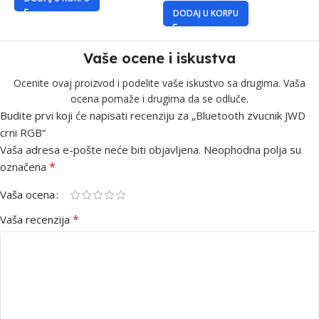
DODAJ U KORPU
Vaše ocene i iskustva
Ocenite ovaj proizvod i podelite vaše iskustvo sa drugima. Vaša
ocena pomaže i drugima da se odluče.
Budite prvi koji će napisati recenziju za „Bluetooth zvucnik JWD
crni RGB“
Vaša adresa e-pošte neće biti objavljena.
Neophodna polja su
*
označena
Vaša ocena
*
Vaša recenzija