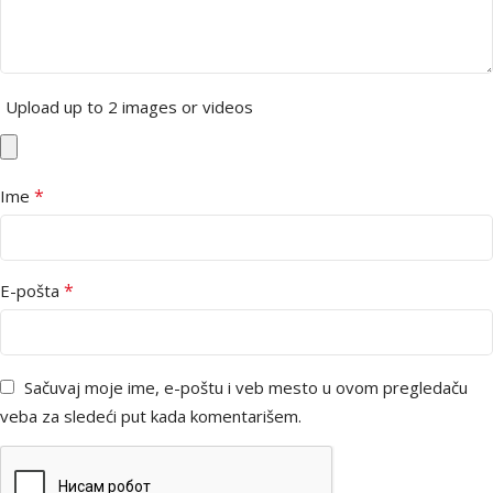
Upload up to 2 images or videos
*
Ime
*
E-pošta
Sačuvaj moje ime, e-poštu i veb mesto u ovom pregledaču
veba za sledeći put kada komentarišem.