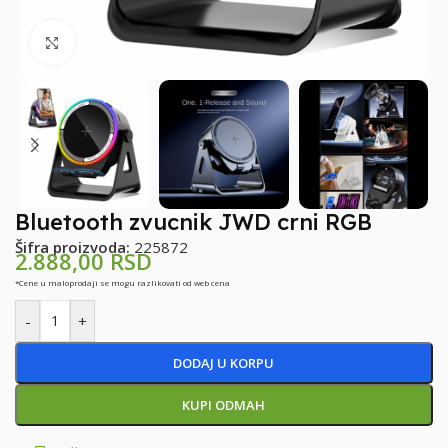
Klikni za uvećanje
Bluetooth zvucnik JWD crni RGB
Šifra proizvoda:
225872
2.888,00
RSD
*Cene u maloprodaji se mogu razlikovati od web cena
-
+
DODAJ U KORPU
KUPI ODMAH