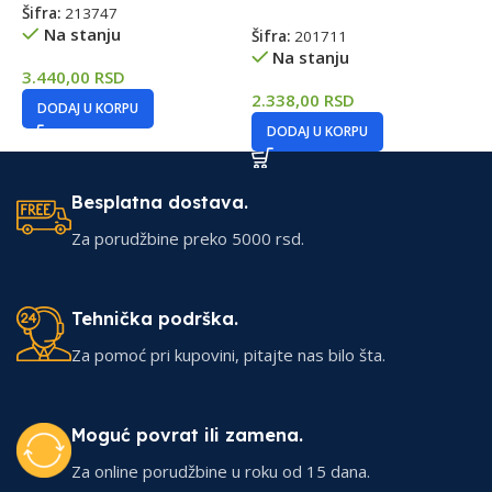
Šifra:
213747
Na stanju
Šifra:
201711
Š
Na stanju
3.440,00
RSD
2.338,00
RSD
2
DODAJ U KORPU
DODAJ U KORPU
Besplatna dostava.
Za porudžbine preko 5000 rsd.
Tehnička podrška.
Za pomoć pri kupovini, pitajte nas bilo šta.
Moguć povrat ili zamena.
Za online porudžbine u roku od 15 dana.