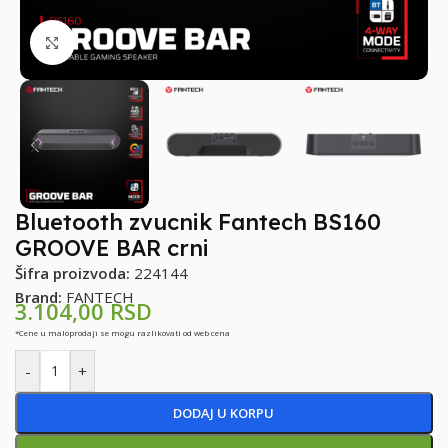
Klikni za uvećanje
Bluetooth zvucnik Fantech BS160
GROOVE BAR crni
Šifra proizvoda:
224144
Brand:
FANTECH
3.104,00
RSD
*Cene u maloprodaji se mogu razlikovati od web cena
-
+
DODAJ U KORPU