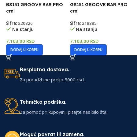
BS151 GROOVE BAR PRO
GS151 GROOVE BAR PRO
G
crni
crni
c
Šifra:
220826
Šifra:
218385
Š
Na stanju
Na stanju
7.103,00
RSD
7.103,00
RSD
3
DODAJ U KORPU
DODAJ U KORPU
Besplatna dostava.
Za porudžbine preko 5000 rsd.
Tehnička podrška.
Za pomoć pri kupovini, pitajte nas bilo šta.
Moguć povrat ili zamena.