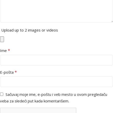
Upload up to 2 images or videos
*
Ime
*
E-pošta
Sačuvaj moje ime, e-poštu i veb mesto u ovom pregledaču
veba za sledeći put kada komentarišem.