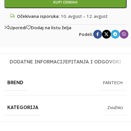
KUPI ODMAH
Očekivana isporuka:
10. avgust – 12. avgust
Uporedi
Dodaj na listu želja
Podeli:
DODATNE INFORMACIJE
PITANJA I ODGOVORI
BREND
FANTECH
KATEGORIJA
Zvučnici