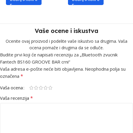
Vaše ocene i iskustva
Ocenite ovaj proizvod i podelite vaše iskustvo sa drugima. Vaša
ocena pomaže i drugima da se odluče.
Budite prvi koji će napisati recenziju za „Bluetooth zvucnik
Fantech BS160 GROOVE BAR crni“
Vaša adresa e-pošte neće biti objavljena.
Neophodna polja su
*
označena
Vaša ocena
*
Vaša recenzija