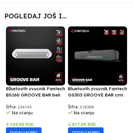
POGLEDAJ JOŠ I...
Bluetooth zvucnik Fantech
Bluetooth zvucnik Fantech
L
BS160 GROOVE BAR beli
GS303 GROOVE BAR crni
G
c
Šifra:
224143
Šifra:
218384
Na stanju
Na stanju
Š
3.104,00
RSD
3.617,00
RSD
3
DODAJ U KORPU
DODAJ U KORPU