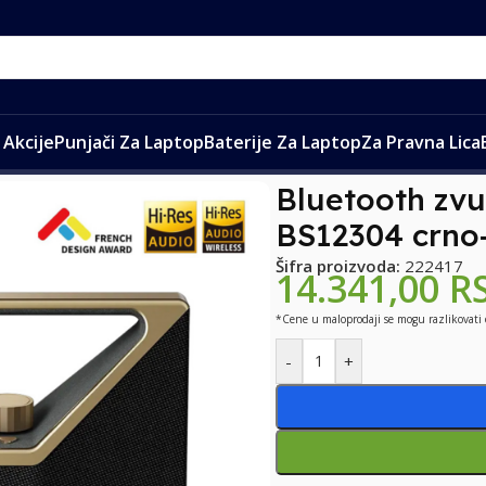
Akcije
Punjači Za Laptop
Baterije Za Laptop
Za Pravna Lica
etooth zvucnik BUGANi Brief Plus BS12304 crno-zlatni
Bluetooth zvu
BS12304 crno-
Šifra proizvoda:
222417
14.341,00
R
*Cene u maloprodaji se mogu razlikovati
-
+