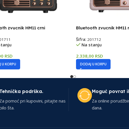
oth zvucnik HM11 crni
Bluetooth zvucnik HM11 
01711
Šifra:
201712
stanju
Na stanju
00
RSD
2.338,00
RSD
 U KORPU
DODAJ U KORPU
Tehnička podrška.
Moguć povrat i
Za pomoć pri kupovini, pitajte nas
Za online porudžbi
bilo šta.
dana.