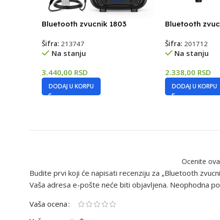
Bluetooth zvucnik 1803
Bluetooth zvuc
Šifra:
213747
Šifra:
201712
Na stanju
Na stanju
3.440,00
RSD
2.338,00
RSD
DODAJ U KORPU
DODAJ U KORPU
Ocenite ova
Budite prvi koji će napisati recenziju za „Bluetooth zvuc
Vaša adresa e-pošte neće biti objavljena.
Neophodna pol
Vaša ocena