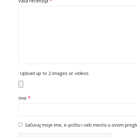
*
Vaša recenzija
Upload up to 2 images or videos
*
Ime
Sačuvaj moje ime, e-poštu i veb mesto u ovom pregl