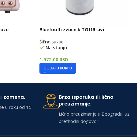
roze
Bluetooth zvucnik TG113 sivi
Šifra:
69706
Na stanju
1.972,00
RSD
DODAJ U KORPU
li zamena.
Brza isporuka ili lično
preuzimanje.
ne u roku od 15
Lično preuzimanje u Beogradu, uz
prethodni dogovor