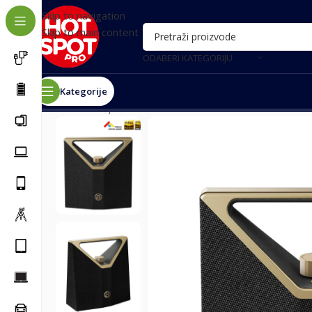
Skip to navigation
Skip to main content
ODABERI KATEGORIJU
Kategorije
Почетна
/
Oprema za telefone
/
Bluetooth zvučnici
/
Blu