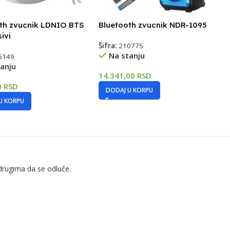
th zvucnik LDNIO BTS
Bluetooth zvucnik NDR-1095
sivi
Šifra:
210775
Na stanju
6149
anju
14.341,00
RSD
0
RSD
DODAJ U KORPU
U KORPU
drugima da se odluče.