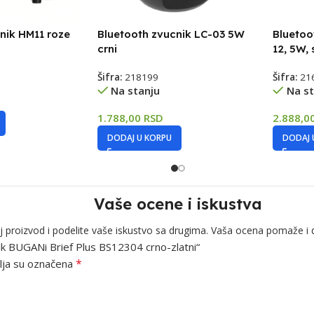
nik HM11 roze
Bluetooth zvucnik LC-03 5W
Bluetoo
crni
12, 5W, 
Šifra:
218199
Šifra:
21
Na stanju
Na st
1.788,00
RSD
2.888,0
DODAJ U KORPU
DODAJ 
Vaše ocene i iskustva
j proizvod i podelite vaše iskustvo sa drugima. Vaša ocena pomaže i 
nik BUGANi Brief Plus BS12304 crno-zlatni“
*
ja su označena