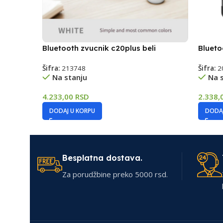
Bluetooth zvucnik c20plus beli
Blueto
Šifra:
213748
Šifra:
2
Na stanju
Na 
4.233,00
RSD
2.338,
DODAJ U KORPU
DODAJ
Besplatna dostava.
Za porudžbine preko 5000 rsd.