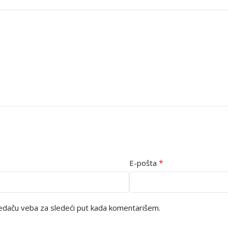
*
E-pošta
edaču veba za sledeći put kada komentarišem.