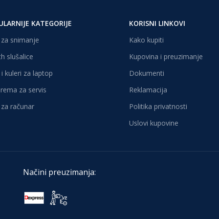
ULARNIJE KATEGORIJE
KORISNI LINKOVI
za snimanje
Kako kupiti
h slušalice
Kupovina i preuzimanje
i kuleri za laptop
Dokumenti
oprema za servis
Reklamacija
za računar
Politika privatnosti
Uslovi kupovine
Načini preuzimanja: