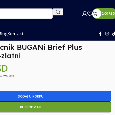
0,00
RSD
Blog
Kontakt
cnik BUGANi Brief Plus
zlatni
SD
 od web cena
DODAJ U KORPU
KUPI ODMAH