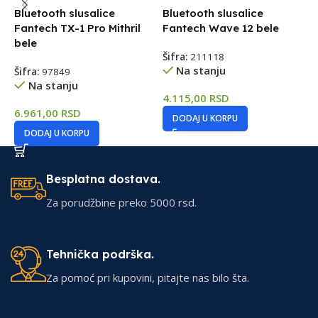
Bluetooth slusalice
Bluetooth slusalice
B
Fantech TX-1 Pro Mithril
Fantech Wave 12 bele
bele
Šifra:
211118
Š
Na stanju
Šifra:
97849
Na stanju
4.115,00
RSD
3
6.961,00
RSD
DODAJ U KORPU
DODAJ U KORPU
Besplatna dostava.
Za porudžbine preko 5000 rsd.
Tehnička podrška.
Za pomoć pri kupovini, pitajte nas bilo šta.