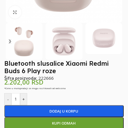
Klikni za uvećanje
Bluetooth slusalice Xiaomi Redmi
Buds 6 Play roze
Šifra proizvoda:
222666
2.202,00
RSD
*Cene u maloprodaji se mogu razlikovati od web cena
-
+
DODAJ U KORPU
KUPI ODMAH