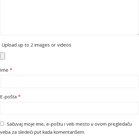
Upload up to 2 images or videos
*
Ime
*
E-pošta
Sačuvaj moje ime, e-poštu i veb mesto u ovom pregledaču
veba za sledeći put kada komentarišem.