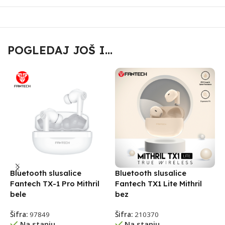
POGLEDAJ JOŠ I...
Bluetooth slusalice
Bluetooth slusalice
B
Fantech TX-1 Pro Mithril
Fantech TX1 Lite Mithril
F
bele
bez
Š
Šifra:
97849
Šifra:
210370
Na stanju
Na stanju