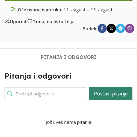
Očekivana isporuka:
11. avgust – 13. avgust
Uporedi
Dodaj na listu želja
Podeli:
PITANJA I ODGOVORI
Pitanja i odgovori
Postavi pitanje
Još uvek nema pitanja