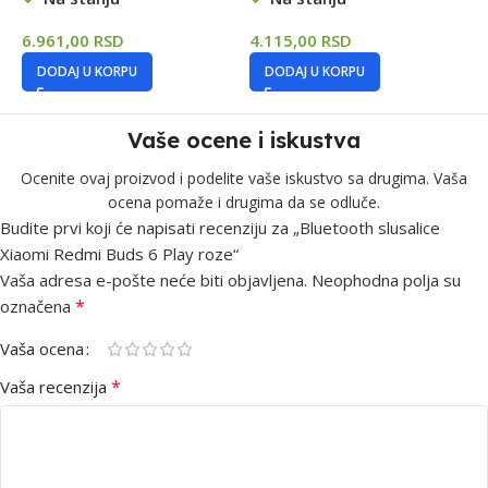
3
6.961,00
RSD
4.115,00
RSD
DODAJ U KORPU
DODAJ U KORPU
Vaše ocene i iskustva
Ocenite ovaj proizvod i podelite vaše iskustvo sa drugima. Vaša
ocena pomaže i drugima da se odluče.
Budite prvi koji će napisati recenziju za „Bluetooth slusalice
Xiaomi Redmi Buds 6 Play roze“
Vaša adresa e-pošte neće biti objavljena.
Neophodna polja su
*
označena
Vaša ocena
*
Vaša recenzija