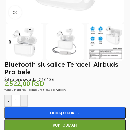
Klikni za uvećanje
Bluetooth slusalice Teracell Airbuds
Pro bele
Šifra proizvoda:
216136
2.522,00
RSD
*Cene u maloprodaji se mogu razlikovati od web cena
-
+
DODAJ U KORPU
KUPI ODMAH