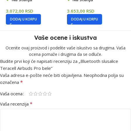
3.072,00
RSD
3.653,00
RSD
4
DODAJ U KORPU
DODAJ U KORPU
Vaše ocene i iskustva
Ocenite ovaj proizvod i podelite vaše iskustvo sa drugima. Vaša
ocena pomaže i drugima da se odluče.
Budite prvi koji će napisati recenziju za „Bluetooth slusalice
Teracell Airbuds Pro bele“
Vaša adresa e-pošte neće biti objavljena.
Neophodna polja su
*
označena
Vaša ocena
*
Vaša recenzija