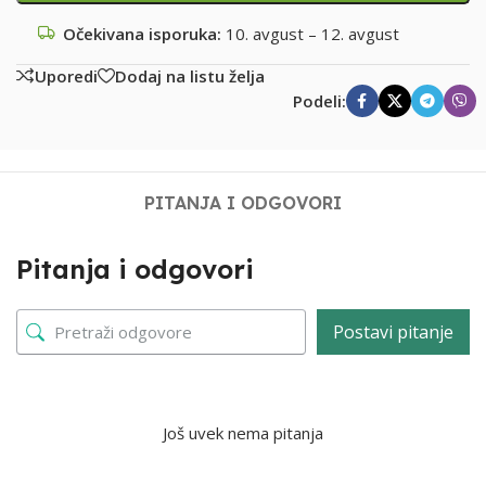
Očekivana isporuka:
10. avgust – 12. avgust
Uporedi
Dodaj na listu želja
Podeli:
PITANJA I ODGOVORI
Pitanja i odgovori
Postavi pitanje
Još uvek nema pitanja