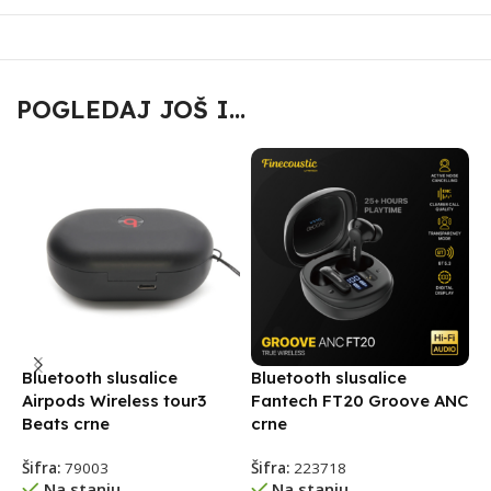
POGLEDAJ JOŠ I...
Bluetooth slusalice
Bluetooth slusalice
B
Airpods Wireless tour3
Fantech FT20 Groove ANC
F
Beats crne
crne
b
Šifra:
79003
Šifra:
223718
Š
Na stanju
Na stanju