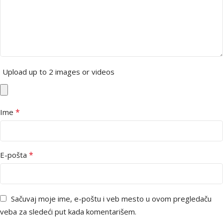
Upload up to 2 images or videos
*
Ime
*
E-pošta
Sačuvaj moje ime, e-poštu i veb mesto u ovom pregledaču
veba za sledeći put kada komentarišem.