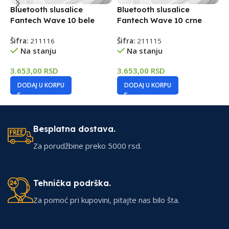
Bluetooth slusalice
Bluetooth slusalice
B
Fantech Wave 10 bele
Fantech Wave 10 crne
F
Šifra:
211116
Šifra:
211115
Š
Na stanju
Na stanju
3.653,00
RSD
3.653,00
RSD
3
DODAJ U KORPU
DODAJ U KORPU
Besplatna dostava.
Za porudžbine preko 5000 rsd.
Tehnička podrška.
Za pomoć pri kupovini, pitajte nas bilo šta.