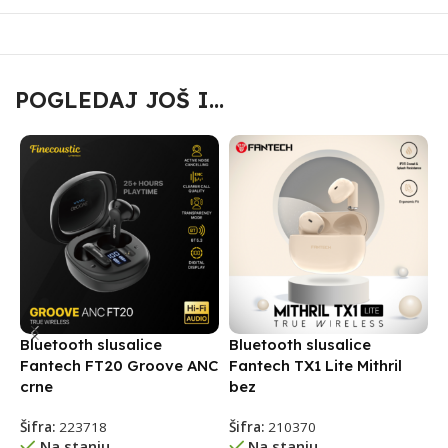
POGLEDAJ JOŠ I...
Bluetooth slusalice
Bluetooth slusalice
B
Fantech FT20 Groove ANC
Fantech TX1 Lite Mithril
F
crne
bez
c
Šifra:
223718
Šifra:
210370
Š
Na stanju
Na stanju