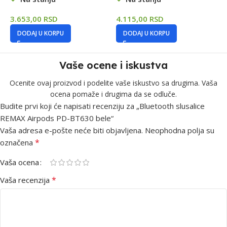
3.653,00
RSD
4.115,00
RSD
4
DODAJ U KORPU
DODAJ U KORPU
Vaše ocene i iskustva
Ocenite ovaj proizvod i podelite vaše iskustvo sa drugima. Vaša
ocena pomaže i drugima da se odluče.
Budite prvi koji će napisati recenziju za „Bluetooth slusalice
REMAX Airpods PD-BT630 bele“
Vaša adresa e-pošte neće biti objavljena.
Neophodna polja su
*
označena
Vaša ocena
*
Vaša recenzija