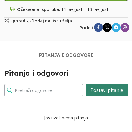
Očekivana isporuka:
11. avgust – 13. avgust
Uporedi
Dodaj na listu želja
Podeli:
PITANJA I ODGOVORI
Pitanja i odgovori
Postavi pitanje
Još uvek nema pitanja