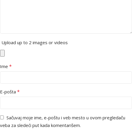
Upload up to 2 images or videos
*
Ime
*
E-pošta
Sačuvaj moje ime, e-poštu i veb mesto u ovom pregledaču
veba za sledeći put kada komentarišem.