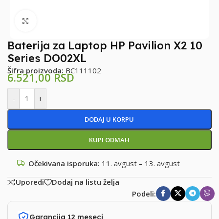
Klikni za uvećanje
Baterija za Laptop HP Pavilion X2 10
Series DO02XL
Šifra proizvoda:
BC111102
6.521,00
RSD
-
+
DODAJ U KORPU
KUPI ODMAH
Očekivana isporuka:
11. avgust – 13. avgust
Uporedi
Dodaj na listu želja
Podeli:
Garancija 12 meseci