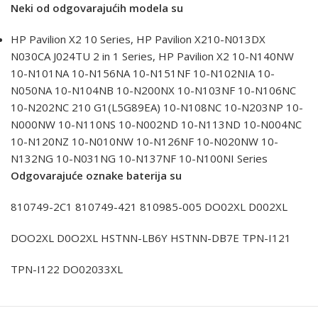
Neki od odgovarajućih modela su
HP Pavilion X2 10 Series, HP Pavilion X210-N013DX
N030CA J024TU 2 in 1 Series, HP Pavilion X2 10-N140NW
10-N101NA 10-N156NA 10-N151NF 10-N102NIA 10-
N050NA 10-N104NB 10-N200NX 10-N103NF 10-N106NC
10-N202NC 210 G1(L5G89EA) 10-N108NC 10-N203NP 10-
N000NW 10-N110NS 10-N002ND 10-N113ND 10-N004NC
10-N120NZ 10-N010NW 10-N126NF 10-N020NW 10-
N132NG 10-N031NG 10-N137NF 10-N100NI Series
Odgovarajuće oznake baterija su
810749-2C1 810749-421 810985-005 DO02XL D002XL
DOO2XL D0O2XL HSTNN-LB6Y HSTNN-DB7E TPN-I121
TPN-I122 DO02033XL