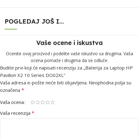
POGLEDAJ JOŠ I...
Vaše ocene i iskustva
Ocenite ovaj proizvod i podelite vaše iskustvo sa drugima. Vaša
ocena pomaže i drugima da se odluče.
Budite prvi koji će napisati recenziju za „Baterija za Laptop HP
Pavilion X2 10 Series DO02XL“
Vaša adresa e-pošte neće biti objavljena.
Neophodna polja su
*
označena
Vaša ocena
*
Vaša recenzija