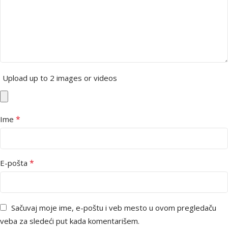
Upload up to 2 images or videos
*
Ime
*
E-pošta
Sačuvaj moje ime, e-poštu i veb mesto u ovom pregledaču
veba za sledeći put kada komentarišem.