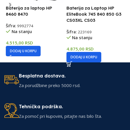
Baterija za laptop HP
Baterija za Laptop HP
B
8460 8470
EliteBook 745 840 850 G3
E
CS03XL CS03
T
Šifra:
9992774
Na stanju
Šifra:
223169
Š
Na stanju
4.515,00
RSD
4.875,00
RSD
5
DODAJ U KORPU
DODAJ U KORPU
Besplatna dostava.
Za porudžbine preko 5000 rsd.
Tehnička podrška.
Za pomoć pri kupovini, pitajte nas bilo šta.