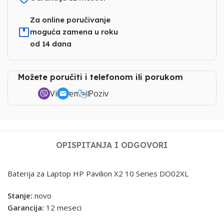
Za online poručivanje
moguća zamena u roku
od 14 dana
Možete poručiti i telefonom ili porukom
Viber
email
Poziv
OPIS
PITANJA I ODGOVORI
Baterija za Laptop HP Pavilion X2 10 Series DO02XL
Stanje:
novo
Garancija:
12 meseci