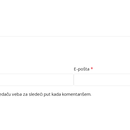
*
E-pošta
edaču veba za sledeći put kada komentarišem.