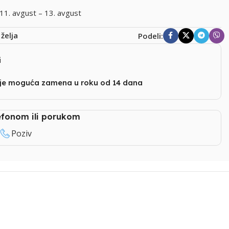
11. avgust – 13. avgust
 želja
Podeli:
i
nje moguća zamena u roku od 14 dana
lefonom ili porukom
Poziv