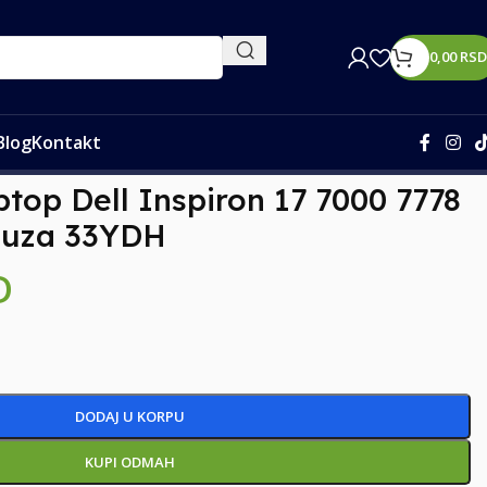
0,00
RSD
Blog
Kontakt
za 33YDH
ptop Dell Inspiron 17 7000 7778
 duza 33YDH
D
DODAJ U KORPU
KUPI ODMAH