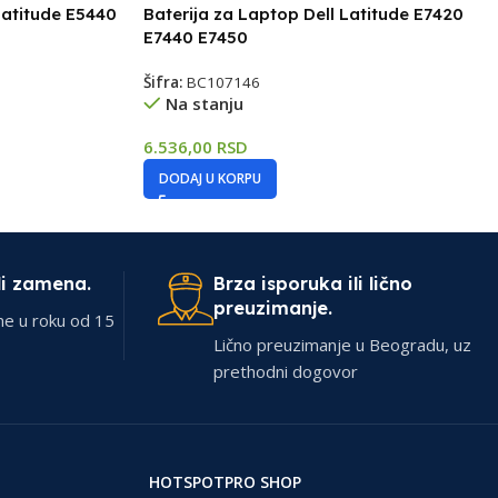
Latitude E5440
Baterija za Laptop Dell Latitude E7420
E7440 E7450
Šifra:
BC107146
Na stanju
6.536,00
RSD
DODAJ U KORPU
li zamena.
Brza isporuka ili lično
preuzimanje.
ne u roku od 15
Lično preuzimanje u Beogradu, uz
prethodni dogovor
HOTSPOTPRO SHOP