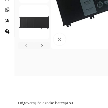
Klikni za uvećanje
Odgovarajuće oznake baterija su: