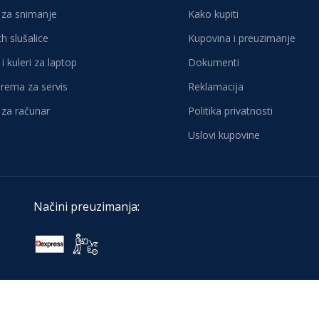
za snimanje
Kako kupiti
h slušalice
Kupovina i preuzimanje
i kuleri za laptop
Dokumenti
oprema za servis
Reklamacija
za računar
Politika privatnosti
Uslovi kupovine
Načini preuzimanja: