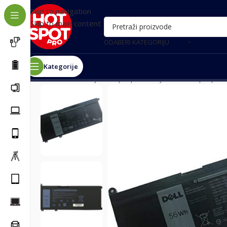
Skip to navigation
Skip to main content
ODABERI KATEGORIJU
Kategorije
Почетна
/
Baterije za laptop
/
Baterije za Dell laptop
/
Ba