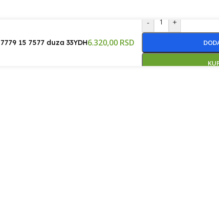
-
+
6.320,00
RSD
8 7779 15 7577 duza 33YDH
DODA
KU