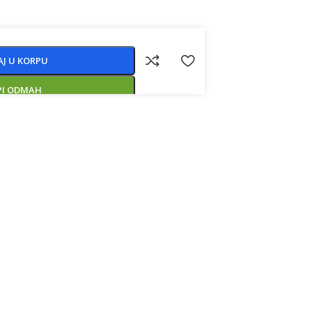
J U KORPU
PI ODMAH