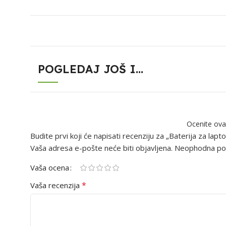
POGLEDAJ JOŠ I...
Ocenite ova
Budite prvi koji će napisati recenziju za „Baterija za 
Vaša adresa e-pošte neće biti objavljena.
Neophodna pol
Vaša ocena
*
Vaša recenzija