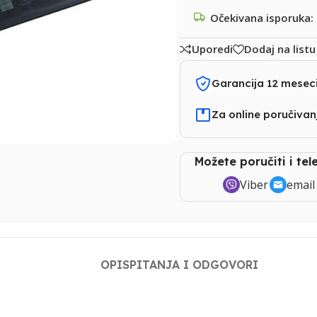
Očekivana isporuka:
Uporedi
Dodaj na listu
Garancija 12 mesec
Za online poručiva
Možete poručiti i te
Viber
email
OPIS
PITANJA I ODGOVORI