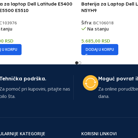
ja za laptop Dell Latitude E5400
Baterija za Laptop Dell 
 E5500 E5510
N5YH9
C103976
Šifra:
BC106018
stanju
Na stanju
00
RSD
5.685,00
RSD
 U KORPU
DODAJ U KORPU
Tehnička podrška.
Moguć povrat i
Za pomoć pri kupovini, pitajte nas
Za online porudžbi
bilo šta.
dana.
ULARNIJE KATEGORIJE
KORISNI LINKOVI