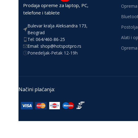
Prodaja opreme za laptop, PC,
Oprema 
telefone i tablete
Bluetoot
Bulevar kralja Aleksandra 173,
Postolja 
Beograd
Alati i 
Tel: 064/460-86-25
Email: shop@hotspotpro.rs
Oprema 
Ponedeljak-Petak 12-19h
Načini plaćanja: