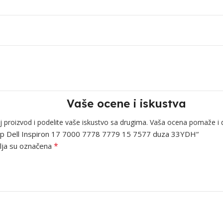
Vaše ocene i iskustva
j proizvod i podelite vaše iskustvo sa drugima. Vaša ocena pomaže i 
laptop Dell Inspiron 17 7000 7778 7779 15 7577 duza 33YDH“
*
ja su označena