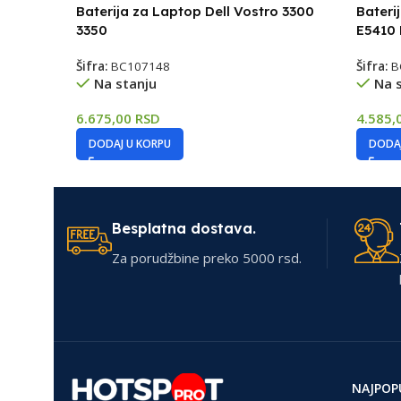
Baterija za Laptop Dell Vostro 3300
Bateri
3350
E5410
Šifra:
BC107148
Šifra:
B
Na stanju
Na 
6.675,00
RSD
4.585,
DODAJ U KORPU
DODAJ
Besplatna dostava.
Za porudžbine preko 5000 rsd.
NAJPOP