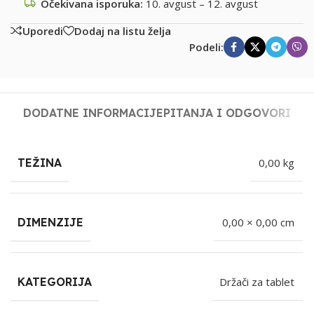
Očekivana isporuka:
10. avgust – 12. avgust
Uporedi
Dodaj na listu želja
Podeli:
DODATNE INFORMACIJE
PITANJA I ODGOVORI
TEŽINA
0,00 kg
DIMENZIJE
0,00 × 0,00 cm
KATEGORIJA
Držači za tablet