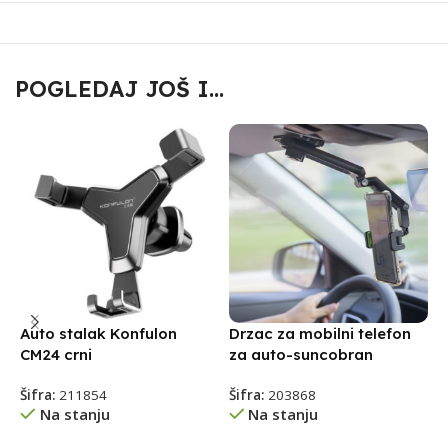
POGLEDAJ JOŠ I...
Auto stalak Konfulon
Drzac za mobilni telefon
A
CM24 crni
za auto-suncobran
s
p
Šifra:
211854
Šifra:
203868
Na stanju
Na stanju
Š