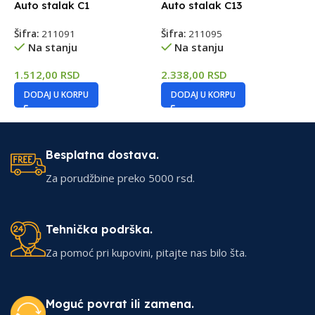
Auto stalak C1
Auto stalak C13
B
L
Šifra:
211091
Šifra:
211095
Na stanju
Na stanju
Š
1.512,00
RSD
2.338,00
RSD
2
DODAJ U KORPU
DODAJ U KORPU
Besplatna dostava.
Za porudžbine preko 5000 rsd.
Tehnička podrška.
Za pomoć pri kupovini, pitajte nas bilo šta.
Moguć povrat ili zamena.