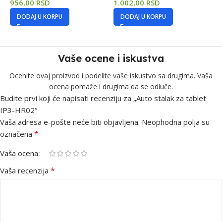
956,00
RSD
1.002,00
RSD
1
DODAJ U KORPU
DODAJ U KORPU
Vaše ocene i iskustva
Ocenite ovaj proizvod i podelite vaše iskustvo sa drugima. Vaša
ocena pomaže i drugima da se odluče.
Budite prvi koji će napisati recenziju za „Auto stalak za tablet
IP3-HR02“
Vaša adresa e-pošte neće biti objavljena.
Neophodna polja su
*
označena
Vaša ocena
*
Vaša recenzija