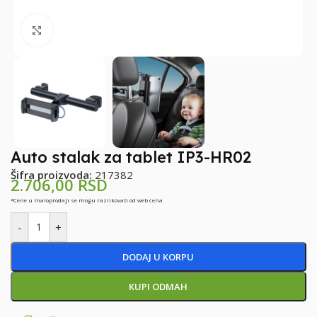
Klikni za uvećanje
Auto stalak za tablet IP3-HR02
Šifra proizvoda:
217382
2.706,00
RSD
*Cene u maloprodaji se mogu razlikovati od web cena
-
+
DODAJ U KORPU
KUPI ODMAH