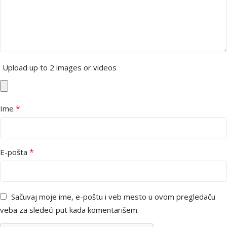
Upload up to 2 images or videos
*
Ime
*
E-pošta
Sačuvaj moje ime, e-poštu i veb mesto u ovom pregledaču
veba za sledeći put kada komentarišem.