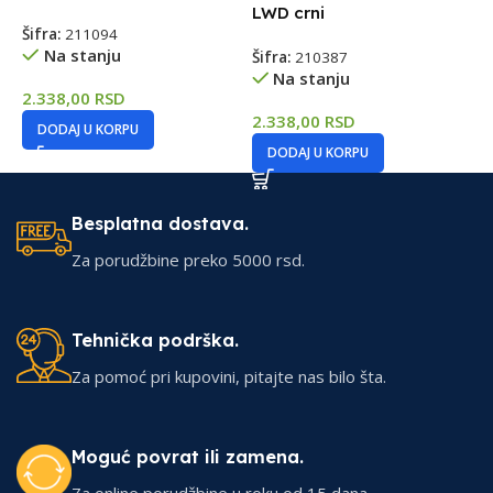
LWD crni
Šifra:
211094
Š
Na stanju
Šifra:
210387
Na stanju
2.338,00
RSD
8
2.338,00
RSD
DODAJ U KORPU
DODAJ U KORPU
Besplatna dostava.
Za porudžbine preko 5000 rsd.
Tehnička podrška.
Za pomoć pri kupovini, pitajte nas bilo šta.
Moguć povrat ili zamena.
Za online porudžbine u roku od 15 dana.