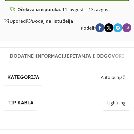
Očekivana isporuka:
11. avgust – 13. avgust
Uporedi
Dodaj na listu želja
Podeli:
DODATNE INFORMACIJE
PITANJA I ODGOVORI
KATEGORIJA
Auto punjači
TIP KABLA
Lightning