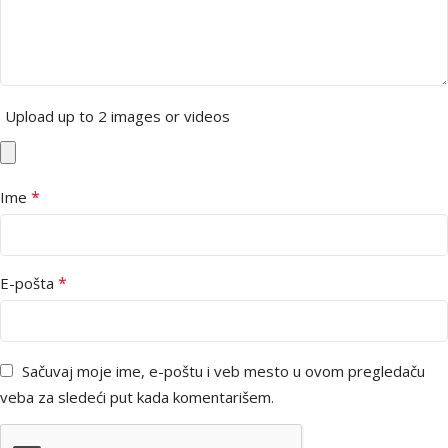
Upload up to 2 images or videos
*
Ime
*
E-pošta
Sačuvaj moje ime, e-poštu i veb mesto u ovom pregledaču
veba za sledeći put kada komentarišem.