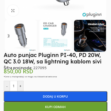
Klikni za uvećanje
Auto punjac Pluginn PI-40, PD 20W,
QC 3.0 18W, sa lightning kablom sivi
Šifra proizvoda:
227095
850,00
RSD
*Cene u maloprodaji se mogu razlikovati od web cena
-
+
DODAJ U KORPU
KUPI ODMAH