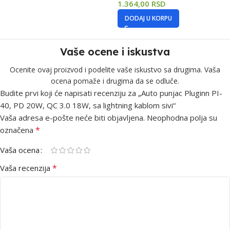
1.364,00
RSD
DODAJ U KORPU
Vaše ocene i iskustva
Ocenite ovaj proizvod i podelite vaše iskustvo sa drugima. Vaša
ocena pomaže i drugima da se odluče.
Budite prvi koji će napisati recenziju za „Auto punjac Pluginn PI-
40, PD 20W, QC 3.0 18W, sa lightning kablom sivi“
Vaša adresa e-pošte neće biti objavljena.
Neophodna polja su
*
označena
Vaša ocena
*
Vaša recenzija