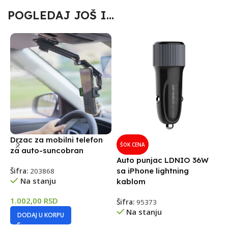
POGLEDAJ JOŠ I...
Drzac za mobilni telefon
A
ŠOK CENA
za auto-suncobran
s
Auto punjac LDNIO 36W
p
sa iPhone lightning
Šifra:
203868
Na stanju
kablom
Š
1.002,00
RSD
Šifra:
95373
1
Na stanju
DODAJ U KORPU