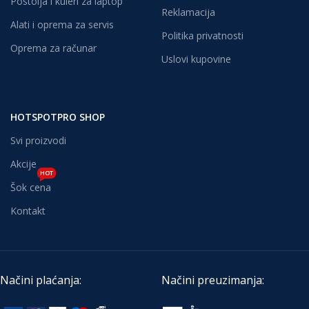
Postolja i kuleri za laptop
Reklamacija
Alati i oprema za servis
Politika privatnosti
Oprema za računar
Uslovi kupovine
HOTSPOTPRO SHOP
Svi proizvodi
Akcije
HOT
Šok cena
Kontakt
Načini plaćanja:
Načini preuzimanja: