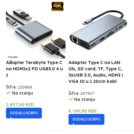
Adapter Terabyte Type C
Adapter Type C na LAN
U
na HDMIx2 PD USB3.0 4 u
Gb, SD card, TF, Type C,
H
1
3xUSB 3.0, Audio, HDMI i
Š
VGA 10 u 1 20cm kabl
Šifra:
220868
Na stanju
Šifra:
207957
4
Na stanju
2.837,00
RSD
6.160,00
RSD
DODAJ U KORPU
DODAJ U KORPU