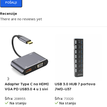
Recenzije
There are no reviews yet
Adapter Type C na HDMI
USB 3.0 HUB 7 portova
U
VGA PD USB3.0 4 u 1 sivi
JWD-U37
2
Šifra:
208955
Šifra:
73320
Š
Na stanju
Na stanju