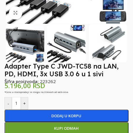
Klikni za uvećanje
Adapter Type C JWD-TC58 na LAN,
PD, HDMI, 3x USB 3.0 6 u 1 sivi
Šifra proizvoda:
223262
5.196,00
RSD
*Cene u maloprodaji se mogu razlikovati od web cena
-
+
DODAJ U KORPU
KUPI ODMAH