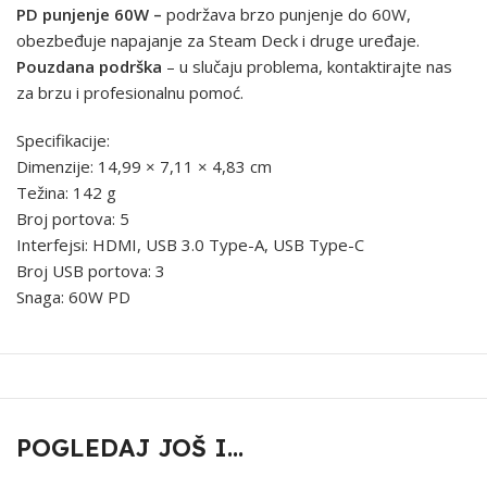
PD punjenje 60W –
podržava brzo punjenje do 60W,
obezbeđuje napajanje za Steam Deck i druge uređaje.
Pouzdana podrška
– u slučaju problema, kontaktirajte nas
za brzu i profesionalnu pomoć.
Specifikacije:
Dimenzije: 14,99 × 7,11 × 4,83 cm
Težina: 142 g
Broj portova: 5
Interfejsi: HDMI, USB 3.0 Type-A, USB Type-C
Broj USB portova: 3
Snaga: 60W PD
POGLEDAJ JOŠ I...