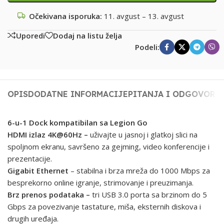
Očekivana isporuka:
11. avgust – 13. avgust
Uporedi
Dodaj na listu želja
Podeli:
OPIS
DODATNE INFORMACIJE
PITANJA I ODGOVORI
6-u-1 Dock kompatibilan sa Legion Go
HDMI izlaz 4K@60Hz –
uživajte u jasnoj i glatkoj slici na
spoljnom ekranu, savršeno za gejming, video konferencije i
prezentacije.
Gigabit Ethernet
– stabilna i brza mreža do 1000 Mbps za
besprekorno online igranje, strimovanje i preuzimanja.
Brz prenos podataka –
tri USB 3.0 porta sa brzinom do 5
Gbps za povezivanje tastature, miša, eksternih diskova i
drugih uređaja.