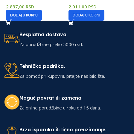
2.837,00
RSD
2.011,00
RSD
1
DODAJ U KORPU
DODAJ U KORPU
Besplatna dostava.
Za porudžbine preko 5000 rsd.
Tehnička podrška.
Za pomoć pri kupovini, pitajte nas bilo šta.
Moguć povrat ili zamena.
Za online porudžbine u roku od 15 dana.
Brza isporuka ili lično preuzimanje.