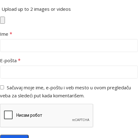
Upload up to 2 images or videos
*
Ime
*
E-pošta
Sačuvaj moje ime, e-poštu i veb mesto u ovom pregledaču
veba za sledeći put kada komentarišem.