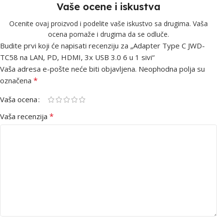
Vaše ocene i iskustva
Ocenite ovaj proizvod i podelite vaše iskustvo sa drugima. Vaša
ocena pomaže i drugima da se odluče.
Budite prvi koji će napisati recenziju za „Adapter Type C JWD-
TC58 na LAN, PD, HDMI, 3x USB 3.0 6 u 1 sivi“
Vaša adresa e-pošte neće biti objavljena.
Neophodna polja su
*
označena
Vaša ocena
*
Vaša recenzija